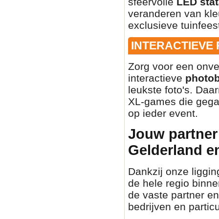
sfeervolle
LED stat
veranderen van kleu
exclusieve tuinfees
INTERACTIEVE
Zorg voor een onve
interactieve
photo
leukste foto's. Daa
XL-games die gegar
op ieder event.
Jouw partner 
Gelderland e
Dankzij onze liggin
de hele regio binn
de vaste partner en
bedrijven en partic