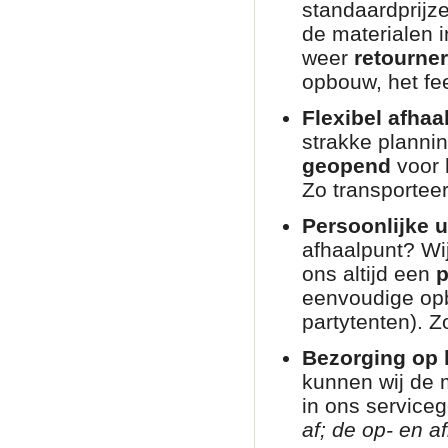
standaardprijz
de materialen i
weer
retourne
opbouw, het fee
Flexibel afhaa
strakke planni
geopend
voor 
Zo transporteer
Persoonlijke u
afhaalpunt? Wij
ons altijd een
p
eenvoudige opb
partytenten). Zo
Bezorging op l
kunnen wij de 
in ons service
af; de op- en af