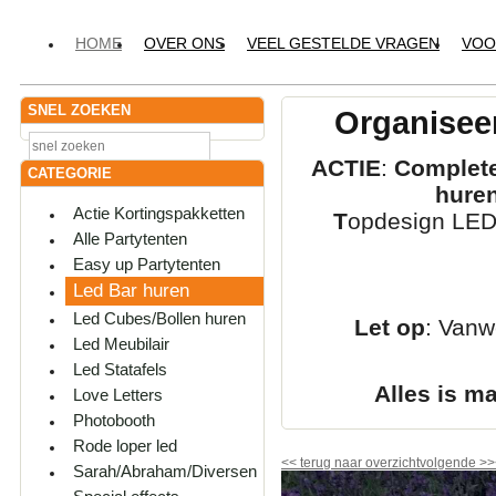
HOME
OVER ONS
VEEL GESTELDE VRAGEN
VOO
SNEL ZOEKEN
Organiseer
ACTIE
:
Complete
CATEGORIE
hure
Actie Kortingspakketten
T
opdesign LED-
Alle Partytenten
Easy up Partytenten
Led Bar huren
Led Cubes/Bollen huren
Let op
: Vanw
Led Meubilair
Led Statafels
Alles is m
Love Letters
Photobooth
Rode loper led
<<
terug naar overzicht
volgende
>>
Sarah/Abraham/Diversen