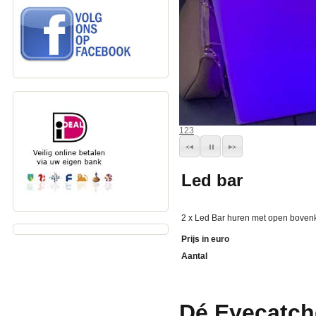
1
2
3
Led bar
2 x Led Bar huren met open bovenka
Prijs in euro
Aantal
Dé Eyecatch