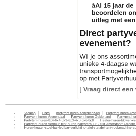
â­
Al 15 jaar de
beoordelen on
uitleg met een
Direct partyv
evenement?
Wil je ons assortim
unieke 4-daagse we
transportmogelijkh
op met Partyverhuur
[
Vraag direct een 
Sitemap
Links
partytent huren scherpenzeel
Partytent huren Ame
Partytent huren Veenendaal
Partytent huren Gelderland
Partytent h
Partytent-huren-8x4-6x4-3x3-6x3-4x3-6x6-8x8
Heater-huren-blower-ve
Partytent-huren-verhuur-tent-huren-partyverhuur-Zeist-Amersfoort-Utrecht-
Huren-heater-stoel-bar-led bar-verlichting-tafel-statafel-tent-rookmachin