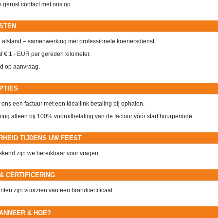
em gerust contact met ons op.
STEN
n afstand – samenwerking met professionele koeriersdienst.
af € 1,- EUR per gereden kilometer.
ijd op aanvraag.
PTIES
ons een factuur met een Ideallink betaling bij ophalen.
ng alleen bij 100% vooruitbetaling van de factuur vóór start huurperiode.
RHEID TIJDENS UW FEEST
kend zijn we bereikbaar voor vragen.
 & CERTIFICERING
nten zijn voorzien van een brandcertificaat.
ANNEER & HOE?