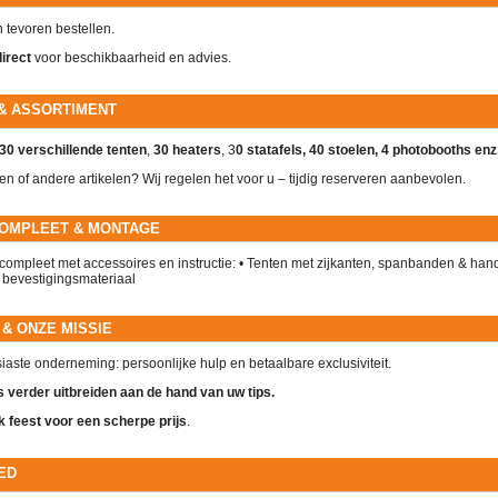
 tevoren bestellen.
direct
voor beschikbaarheid en advies.
& ASSORTIMENT
30 verschillende tenten
,
30 heaters
, 3
0 statafels, 40 stoelen, 4 photobooths en
en of andere artikelen? Wij regelen het voor u – tijdig reserveren aanbevolen.
COMPLEET & MONTAGE
compleet met accessoires en instructie: • Tenten met zijkanten, spanbanden & handl
 bevestigingsmateriaal
J & ONZE MISSIE
iaste onderneming: persoonlijke hulp en betaalbare exclusiviteit.
 verder uitbreiden aan de hand van uw tips.
k feest voor een scherpe prijs
.
ED