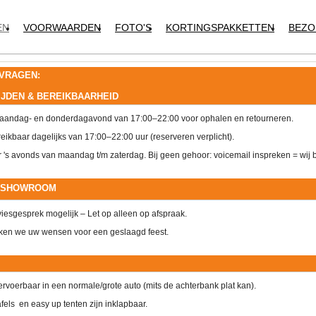
EN
VOORWAARDEN
FOTO'S
KORTINGSPAKKETTEN
BEZO
 VRAGEN:
JDEN & BEREIKBAARHEID
andag- en donderdagavond van 17:00–22:00 voor ophalen en retourneren.
eikbaar dagelijks van 17:00–22:00 uur (reserveren verplicht).
 's avonds van maandag t/m zaterdag. Bij geen gehoor: voicemail inspreken = wij b
& SHOWROOM
viesgesprek mogelijk – Let op alleen op afspraak.
en we uw wensen voor een geslaagd feest.
ervoerbaar in een normale/grote auto (mits de achterbank plat kan).
tafels en easy up tenten zijn inklapbaar.