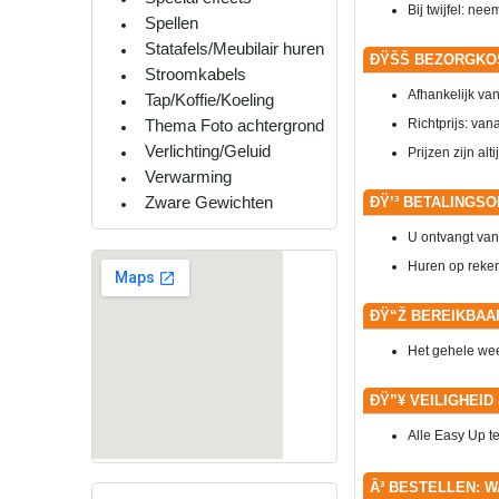
Bij twijfel: ne
Spellen
Statafels/Meubilair huren
ÐŸŠŠ
BEZORGKO
Stroomkabels
Afhankelijk va
Tap/Koffie/Koeling
Richtprijs: van
Thema Foto achtergrond
Verlichting/Geluid
Prijzen zijn alt
Verwarming
Zware Gewichten
ÐŸ’³
BETALINGSO
U ontvangt van 
Huren op rekeni
ÐŸ“Ž
BEREIKBAA
Het gehele wee
ÐŸ”¥
VEILIGHEID
Alle Easy Up te
Â³
BESTELLEN: W