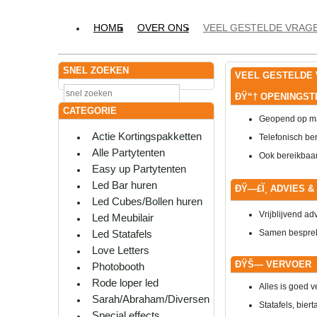
HOME
OVER ONS
VEEL GESTELDE VRAG
SNEL ZOEKEN
VEEL GESTELDE
ÐŸ“†
OPENINGSTI
CATEGORIE
Geopend op ma
Actie Kortingspakketten
Telefonisch ber
Alle Partytenten
Ook bereikbaar
Easy up Partytenten
Led Bar huren
ÐŸ—£Ï¸
ADVIES 
Led Cubes/Bollen huren
Vrijblijvend ad
Led Meubilair
Samen besprek
Led Statafels
Love Letters
ÐŸŠ—
VERVOER
Photobooth
Rode loper led
Alles is goed v
Sarah/Abraham/Diversen
Statafels, bier
Special effects