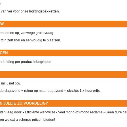
d
 van ver voor onze
kortingspakketten
.
UW
n tenten op, vanwege grote vraag.
zijn zelf snel en eenvoudig te plaatsen.
NGEN
ndleiding per product inbegrepen
n inclusief btw.
derdagavond + retour op maandagavond =
slechts 1 x huurprijs
.
N JULLIE ZO VOORDELIG?
en laag door: • Efficiënte werkwijze • Veel mond-tot-mond reclame • Geen dure 
n we extra scherpe prijzen bieden!