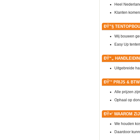
Heel Nederlan
Klanten komen
ÐŸ”§
TENTOPBO
Wij bouwen gee
Easy Up tenten 
ÐŸ“„
HANDLEIDI
Uitgebreide ha
ÐŸ’°
PRIJS & BTW
Alle prijzen zij
Ophaal op don
ÐŸ¤‘
WAAROM ZIJ
We houden kost
Daardoor kunne