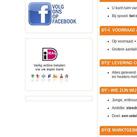
U kunt ruim van
Bij spoed:
bel 
ÐŸ•Ï¸
VOORRAAD 
Op voorraad: •
Grotere aantall
ÐŸ§°
LEVERING 
Alles geleverd 
en heaters met
ÐŸ‘‹
WIE ZIJN WI
Jonge, enthous
Ambitie:
steeds
Doel:
een unie
ÐŸŒ
MARKTGEBI