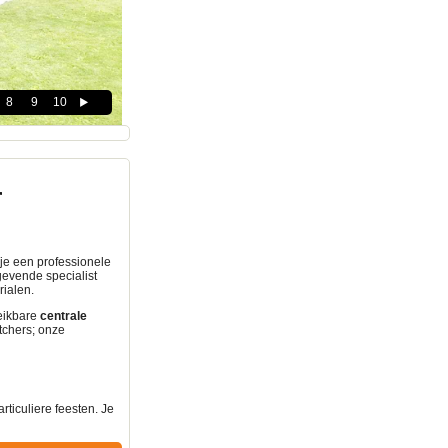
8
9
10
r
k je een professionele
gevende specialist
ialen.
reikbare
centrale
tchers; onze
rticuliere feesten. Je