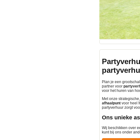
Partyverhu
partyverh
Plan je een grootschali
partner voor
partyverh
voor het huren van h
Met onze strategische,
afhaalpunt
voor heel M
partyverhuur zorgt voo
Ons unieke as
Wij beschikken over ee
kunt bij ons onder and