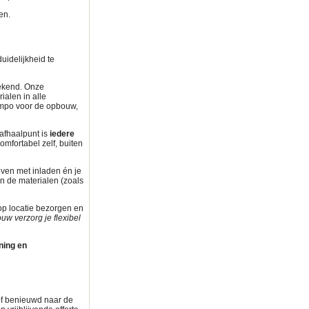
en.
duidelijkheid te
eekend. Onze
rialen in alle
tempo voor de opbouw,
afhaalpunt is
iedere
omfortabel zelf, buiten
even met inladen én je
 de materialen (zoals
op locatie bezorgen en
ouw verzorg je flexibel
ning en
of benieuwd naar de