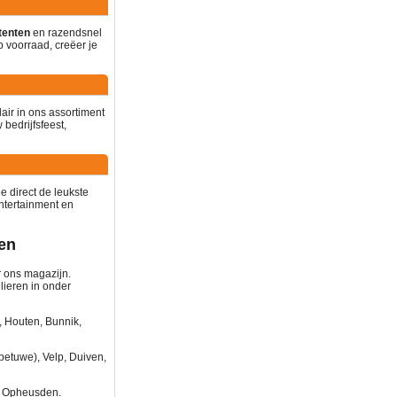
tenten
en razendsnel
p voorraad, creëer je
air in ons assortiment
bedrijfsfeest,
 direct de leukste
ntertainment en
ken
r ons magazijn.
lieren in onder
, Houten, Bunnik,
etuwe), Velp, Duiven,
, Opheusden.