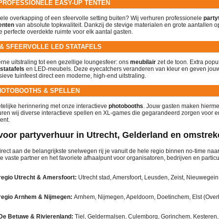
PROFESSIONELE EASY-UP TENTEN
bele overkapping of een sfeervolle setting buiten? Wij verhuren professionele
party
enten
van absolute topkwaliteit. Dankzij de stevige materialen en grote aantallen o
 perfecte overdekte ruimte voor elk aantal gasten.
 & SFEERVOLLE LED STATAFELS
ne uitstraling tot een gezellige loungesfeer: ons
meubilair
zet de toon. Extra popul
statafels
en LED-meubels. Deze eyecatchers veranderen van kleur en geven jouw 
sieve tuinfeest direct een moderne, high-end uitstraling.
HOTOBOOTHS & SPELLEN
telijke herinnering met onze interactieve
photobooths
. Jouw gasten maken hiermee
huren wij diverse interactieve spellen en XL-games die gegarandeerd zorgen voor e
ent.
voor partyverhuur in Utrecht, Gelderland en omstre
irect aan de belangrijkste snelwegen rij je vanuit de hele regio binnen no-time naa
e vaste partner en het favoriete afhaalpunt voor organisatoren, bedrijven en particu
regio Utrecht & Amersfoort:
Utrecht stad, Amersfoort, Leusden, Zeist, Nieuwegein
regio Arnhem & Nijmegen:
Arnhem, Nijmegen, Apeldoorn, Doetinchem, Elst (Overb
De Betuwe & Rivierenland:
Tiel, Geldermalsen, Culemborg, Gorinchem, Kesteren