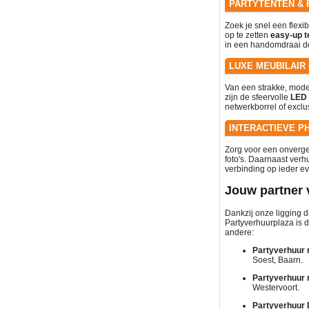
PARTYTENTEN & 
Zoek je snel een flexi
op te zetten
easy-up t
in een handomdraai de
LUXE MEUBILAIR
Van een strakke, moder
zijn de sfeervolle
LED 
netwerkborrel of exclu
INTERACTIEVE P
Zorg voor een onverge
foto's. Daarnaast ver
verbinding op ieder ev
Jouw partner 
Dankzij onze ligging d
Partyverhuurplaza is d
andere:
Partyverhuur 
Soest, Baarn.
Partyverhuur 
Westervoort.
Partyverhuur 