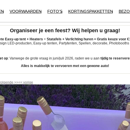
EN
VOORWAARDEN
FOTO'S
KORTINGSPAKKETTEN
BEZO
Organiseer je een feest?
Wij helpen u graag!
te Easy-up tent
+
Heaters
+
Statafels +
Verlichting huren +
Gratis keuze voor
€
ign LED-producten, Easy-up tenten, Partytenten, Spellen, decoratie, Photobooths 
et op
: Vanwege de grote vraag in juni/juli 2026, raden we u aan
tijdig
te reservere
Alles is makkelijk te vervoeren met een gewone auto!
volgende
>>
<<
vorige