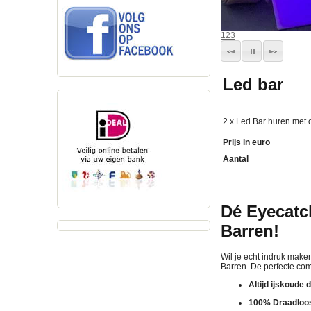
1
2
3
Led bar
2 x Led Bar huren met 
Prijs in euro
Aantal
Dé Eyecatch
Barren!
Wil je echt indruk maken
Barren. De perfecte com
Altijd ijskoude 
100% Draadloos