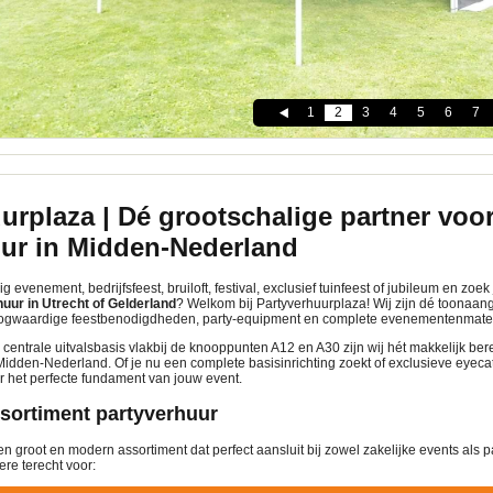
1
2
3
4
5
6
7
urplaza | Dé grootschalige partner voo
uur in Midden-Nederland
g evenement, bedrijfsfeest, bruiloft, festival, exclusief tuinfeest of jubileum en zoe
uur in Utrecht of Gelderland
? Welkom bij Partyverhuurplaza! Wij zijn dé toonaan
oogwaardige feestbenodigdheden, party-equipment en complete evenementenmater
 centrale uitvalsbasis vlakbij de knooppunten A12 en A30 zijn wij hét makkelijk be
idden-Nederland. Of je nu een complete basisinrichting zoekt of exclusieve eyeca
r het perfecte fundament van jouw event.
sortiment partyverhuur
n groot en modern assortiment dat perfect aansluit bij zowel zakelijke events als pa
ere terecht voor: