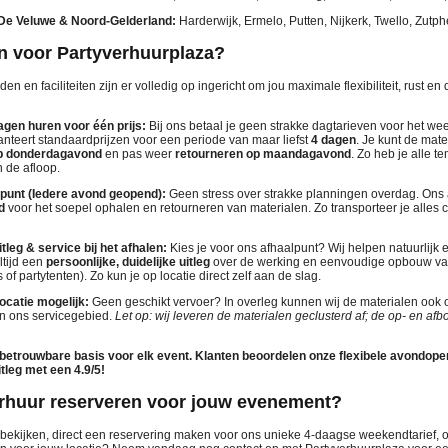
De Veluwe & Noord-Gelderland:
Harderwijk, Ermelo, Putten, Nijkerk, Twello, Zutph
 voor Partyverhuurplaza?
 en faciliteiten zijn er volledig op ingericht om jou maximale flexibiliteit, rust en 
gen huren voor één prijs:
Bij ons betaal je geen strakke dagtarieven voor het w
anteert standaardprijzen voor een periode van maar liefst
4 dagen
. Je kunt de mate
p donderdagavond
en pas weer
retourneren op maandagavond
. Zo heb je alle 
n de afloop.
lpunt (Iedere avond geopend):
Geen stress over strakke planningen overdag. Ons 
d
voor het soepel ophalen en retourneren van materialen. Zo transporteer je alles c
tleg & service bij het afhalen:
Kies je voor ons afhaalpunt? Wij helpen natuurlijk 
ltijd een
persoonlijke, duidelijke uitleg
over de werking en eenvoudige opbouw van
of partytenten). Zo kun je op locatie direct zelf aan de slag.
ocatie mogelijk:
Geen geschikt vervoer? In overleg kunnen wij de materialen ook 
n ons servicegebied.
Let op: wij leveren de materialen geclusterd af; de op- en afb
e betrouwbare basis voor elk event. Klanten beoordelen onze flexibele avondope
itleg met een 4.9/5!
erhuur reserveren voor jouw evenement?
t bekijken, direct een reservering maken voor ons unieke 4-daagse weekendtarief, 