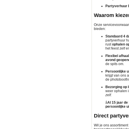
Partyverhuur 
Waarom kiezen
Onze servicevoorwaarden
bieden:
Standaard 4 da
partyverhuur h
rust
ophalen o
het feest zelf e
Flexibel afhaa
avond geopen
de spits om.
Persoonlijke ui
krijgt van ons a
de photobooths 
Bezorging op l
weer ophalen i
zelf.
â­
Al 15 jaar d
persoonlijke u
Direct partyv
Wil je ons assortimen