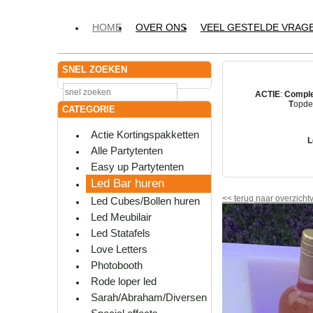
HOME
OVER ONS
VEEL GESTELDE VRAG
SNEL ZOEKEN
ACTIE
:
Comple
T
opdes
CATEGORIE
Actie Kortingspakketten
L
Alle Partytenten
Easy up Partytenten
Led Bar huren
<<
terug naar overzicht
Led Cubes/Bollen huren
Led Meubilair
Led Statafels
Love Letters
Photobooth
Rode loper led
Sarah/Abraham/Diversen