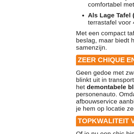
comfortabel me
Als Lage Tafel
terrastafel voor
Met een compact taf
beslag, maar biedt h
samenzijn.
ZEER CHIQUE 
Geen gedoe met zwa
blinkt uit in transp
het
demontabele b
personenauto. Omdat
afbouwservice aanb
je hem op locatie ze
TOPKWALITEIT 
Of je nu een chic bi