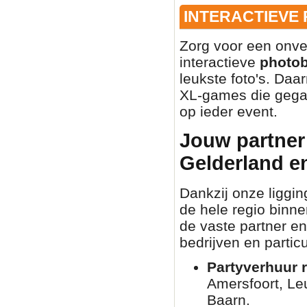
INTERACTIEVE
Zorg voor een onve
interactieve
photo
leukste foto's. Daa
XL-games die gegar
op ieder event.
Jouw partner 
Gelderland e
Dankzij onze liggin
de hele regio binn
de vaste partner en
bedrijven en partic
Partyverhuur r
Amersfoort, Le
Baarn.