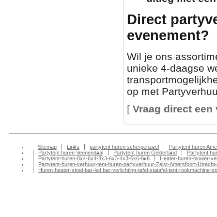
Direct partyv
evenement?
Wil je ons assortim
unieke 4-daagse we
transportmogelijkh
op met Partyverhuur
[
Vraag direct een 
Sitemap
Links
partytent huren scherpenzeel
Partytent huren Ame
Partytent huren Veenendaal
Partytent huren Gelderland
Partytent h
Partytent-huren-8x4-6x4-3x3-6x3-4x3-6x6-8x8
Heater-huren-blower-ve
Partytent-huren-verhuur-tent-huren-partyverhuur-Zeist-Amersfoort-Utrecht-
Huren-heater-stoel-bar-led bar-verlichting-tafel-statafel-tent-rookmachin