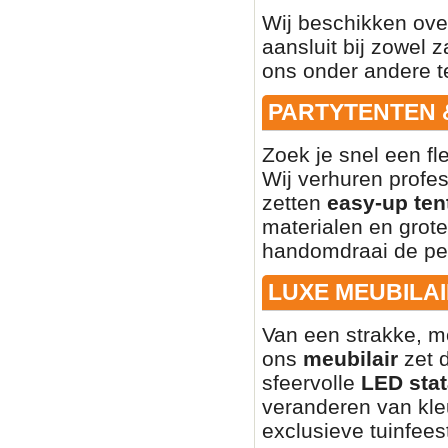
Wij beschikken ove
aansluit bij zowel z
ons onder andere t
PARTYTENTEN 
Zoek je snel een fl
Wij verhuren profe
zetten
easy-up ten
materialen en grote
handomdraai de per
LUXE MEUBILAI
Van een strakke, mo
ons
meubilair
zet d
sfeervolle
LED stat
veranderen van kleu
exclusieve tuinfees