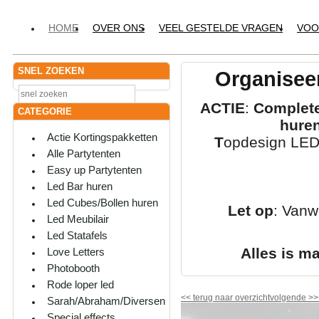
HOME
OVER ONS
VEEL GESTELDE VRAGEN
VOO
SNEL ZOEKEN
Organiseer
ACTIE
:
Complete
CATEGORIE
hure
Actie Kortingspakketten
T
opdesign LED-
Alle Partytenten
Easy up Partytenten
Led Bar huren
Led Cubes/Bollen huren
Let op
: Vanw
Led Meubilair
Led Statafels
Alles is m
Love Letters
Photobooth
Rode loper led
<<
terug naar overzicht
volgende
>>
Sarah/Abraham/Diversen
Special effects