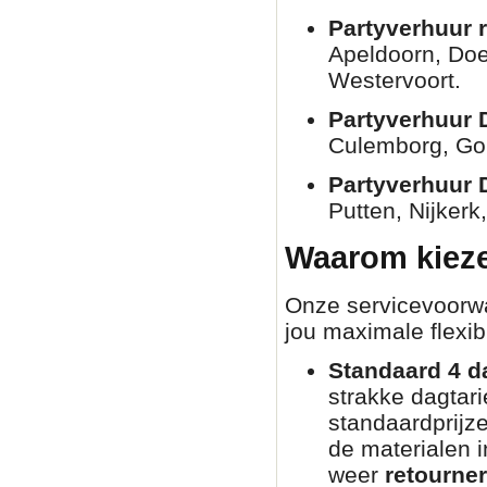
Partyverhuur 
Apeldoorn, Doe
Westervoort.
Partyverhuur 
Culemborg, Go
Partyverhuur 
Putten, Nijkerk
Waarom kieze
Onze servicevoorwaa
jou maximale flexibi
Standaard 4 d
strakke dagtar
standaardprijz
de materialen i
weer
retourne