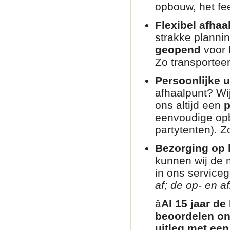
opbouw, het fee
Flexibel afhaa
strakke planni
geopend
voor 
Zo transporteer
Persoonlijke u
afhaalpunt? Wij
ons altijd een
p
eenvoudige opb
partytenten). Zo
Bezorging op l
kunnen wij de 
in ons service
af; de op- en af
â­
Al 15 jaar de
beoordelen on
uitleg met een