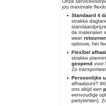
Onze servicevoorwaa
jou maximale flexibi
Standaard 4 d
strakke dagtar
standaardprijz
de materialen i
weer
retourne
opbouw, het fee
Flexibel afhaa
strakke planni
geopend
voor 
Zo transporteer
Persoonlijke u
afhaalpunt? Wij
ons altijd een
p
eenvoudige opb
partytenten). Zo