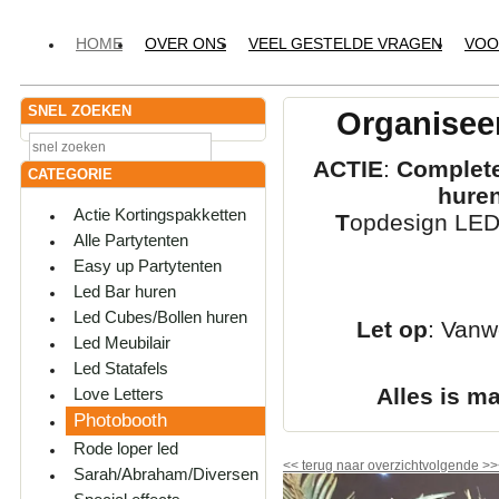
HOME
OVER ONS
VEEL GESTELDE VRAGEN
VOO
SNEL ZOEKEN
Organiseer
ACTIE
:
Complete
CATEGORIE
hure
Actie Kortingspakketten
T
opdesign LED-
Alle Partytenten
Easy up Partytenten
Led Bar huren
Led Cubes/Bollen huren
Let op
: Vanw
Led Meubilair
Led Statafels
Alles is m
Love Letters
Photobooth
Rode loper led
<<
terug naar overzicht
volgende
>>
Sarah/Abraham/Diversen