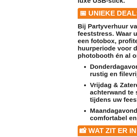
luxe USB-stick.
📅 UNIEKE DEAL
Bij Partyverhuur va
feeststress. Waar u
een fotobox, profit
huurperiode voor de
photobooth én al 
Donderdagavo
rustig en filev
Vrijdag & Zater
achterwand te s
tijdens uw fees
Maandagavond
comfortabel en
📸 WAT ZIT ER I