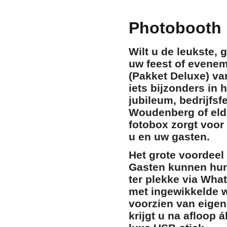
Photobooth 
Wilt u de leukste,
uw feest of evene
(Pakket Deluxe)
va
iets bijzonders in 
jubileum, bedrijfsf
Woudenberg of elde
fotobox zorgt voor
u en uw gasten.
Het grote voordee
Gasten kunnen hun 
ter plekke via Wha
met ingewikkelde w
voorzien van
eigen
krijgt u na afloop 