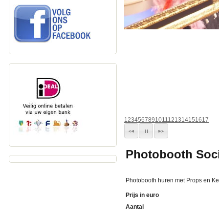
1
2
3
4
5
6
7
8
9
10
11
12
13
14
15
16
17
Photobooth Soci
Photobooth huren met Props en Ke
Prijs in euro
Aantal