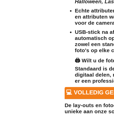
Halloween, Las 
Echte attribute
en attributen 
voor de camera
USB-stick na a
automatisch op
zowel een stan
foto's op elke c
🖨️
Wilt u de fo
Standaard is d
digitaal delen,
er een professi
💻 VOLLEDIG G
De lay-outs en foto
unieke aan onze so