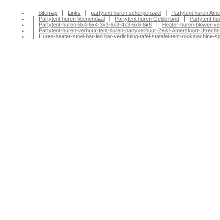
Sitemap
Links
partytent huren scherpenzeel
Partytent huren Ame
Partytent huren Veenendaal
Partytent huren Gelderland
Partytent h
Partytent-huren-8x4-6x4-3x3-6x3-4x3-6x6-8x8
Heater-huren-blower-ve
Partytent-huren-verhuur-tent-huren-partyverhuur-Zeist-Amersfoort-Utrecht-
Huren-heater-stoel-bar-led bar-verlichting-tafel-statafel-tent-rookmachin