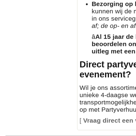
Bezorging op l
kunnen wij de 
in ons service
af; de op- en af
â­
Al 15 jaar de
beoordelen on
uitleg met een
Direct partyv
evenement?
Wil je ons assortim
unieke 4-daagse we
transportmogelijkh
op met Partyverhuur
[
Vraag direct een 