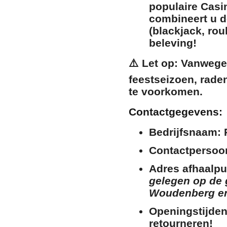
populaire
Casi
combineert u d
(blackjack, rou
beleving!
⚠️
Let op:
Vanwege 
feestseizoen, raden
te voorkomen.
Contactgegevens:
Bedrijfsnaam:
P
Contactpersoo
Adres afhaalpu
gelegen op de 
Woudenberg en 
Openingstijden
retourneren!