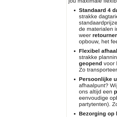
jou maximale flexibi
Standaard 4 d
strakke dagtar
standaardprijz
de materialen i
weer
retourne
opbouw, het fee
Flexibel afhaa
strakke planni
geopend
voor 
Zo transporteer
Persoonlijke u
afhaalpunt? Wij
ons altijd een
p
eenvoudige opb
partytenten). Zo
Bezorging op l