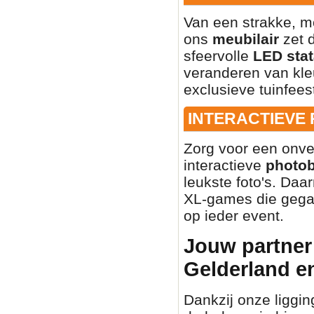
Van een strakke, mo
ons
meubilair
zet d
sfeervolle
LED stat
veranderen van kleu
exclusieve tuinfees
INTERACTIEVE
Zorg voor een onve
interactieve
photo
leukste foto's. Daa
XL-games die gegar
op ieder event.
Jouw partner 
Gelderland e
Dankzij onze liggin