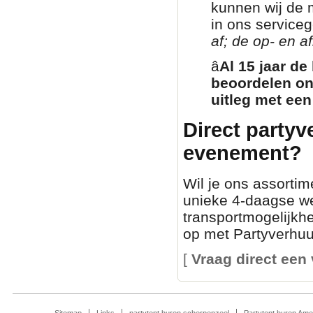
kunnen wij de 
in ons service
af; de op- en af
â­
Al 15 jaar de
beoordelen on
uitleg met een
Direct partyv
evenement?
Wil je ons assortim
unieke 4-daagse we
transportmogelijkh
op met Partyverhuur
[
Vraag direct een 