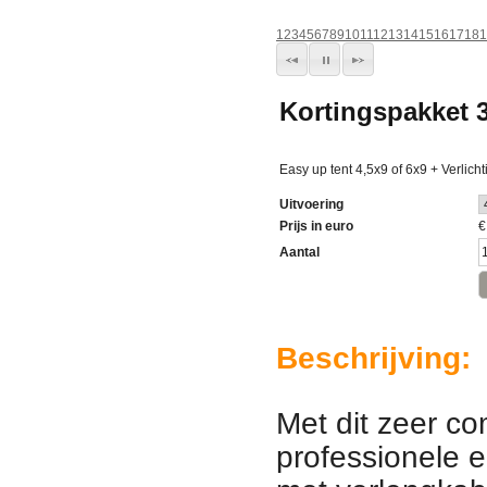
1
2
3
4
5
6
7
8
9
10
11
12
13
14
15
16
17
18
1
Kortingspakket 3
Easy up tent 4,5x9 of 6x9 + Verlich
Uitvoering
Prijs in euro
Aantal
Beschrijving:
Met dit zeer c
professionele e