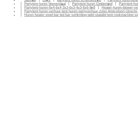
Sitemap
Links
partytent huren scherpenzeel
Partytent huren Ame
Partytent huren Veenendaal
Partytent huren Gelderland
Partytent h
Partytent-huren-8x4-6x4-3x3-6x3-4x3-6x6-8x8
Heater-huren-blower-ve
Partytent-huren-verhuur-tent-huren-partyverhuur-Zeist-Amersfoort-Utrecht-
Huren-heater-stoel-bar-led bar-verlichting-tafel-statafel-tent-rookmachin