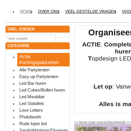
HOME
OVER ONS
VEEL GESTELDE VRAGEN
VOO
SNEL ZOEKEN
Organiseer
ACTIE
:
Complete
CATEGORIE
hure
Actie
T
opdesign LED-
Kortingspakketten
Alle Partytenten
Easy up Partytenten
Led Bar huren
Let op
: Vanw
Led Cubes/Bollen huren
Led Meubilair
Alles is m
Led Statafels
Love Letters
Photobooth
<<
terug naar overzicht
volgende
>>
Rode loper led
Sarah/Abraham/Diversen