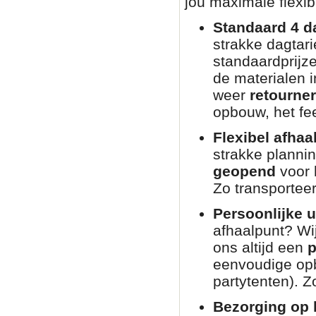
jou maximale flexibi
Standaard 4 d
strakke dagtar
standaardprijz
de materialen i
weer
retourne
opbouw, het fee
Flexibel afhaa
strakke planni
geopend
voor 
Zo transporteer
Persoonlijke u
afhaalpunt? Wij
ons altijd een
p
eenvoudige opb
partytenten). Zo
Bezorging op l