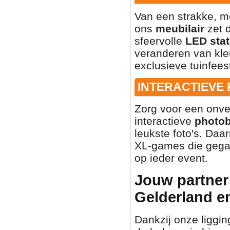
Van een strakke, mo
ons
meubilair
zet d
sfeervolle
LED stat
veranderen van kleu
exclusieve tuinfees
INTERACTIEVE
Zorg voor een onve
interactieve
photo
leukste foto's. Daa
XL-games die gegar
op ieder event.
Jouw partner 
Gelderland e
Dankzij onze liggin