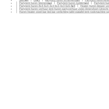
Sitemap
Links
partytent huren scherpenzeel
Partytent huren Ame
Partytent huren Veenendaal
Partytent huren Gelderland
Partytent h
Partytent-huren-8x4-6x4-3x3-6x3-4x3-6x6-8x8
Heater-huren-blower-ve
Partytent-huren-verhuur-tent-huren-partyverhuur-Zeist-Amersfoort-Utrecht-
Huren-heater-stoel-bar-led bar-verlichting-tafel-statafel-tent-rookmachin