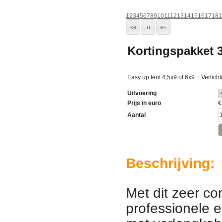
1
2
3
4
5
6
7
8
9
10
11
12
13
14
15
16
17
18
1
Kortingspakket 3
Easy up tent 4,5x9 of 6x9 + Verlich
Uitvoering
Prijs in euro
Aantal
Beschrijving:
Met dit zeer c
professionele e