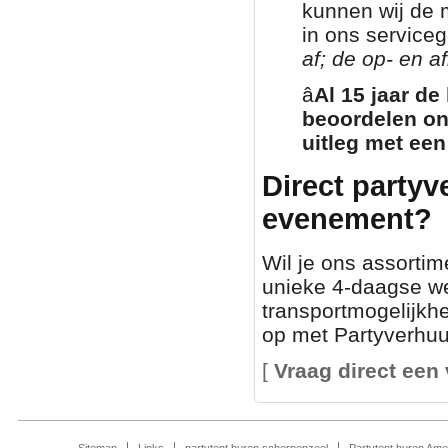
kunnen wij de 
in ons service
af; de op- en af
â­
Al 15 jaar de
beoordelen on
uitleg met een
Direct partyv
evenement?
Wil je ons assortim
unieke 4-daagse we
transportmogelijkh
op met Partyverhuur
[
Vraag direct een 