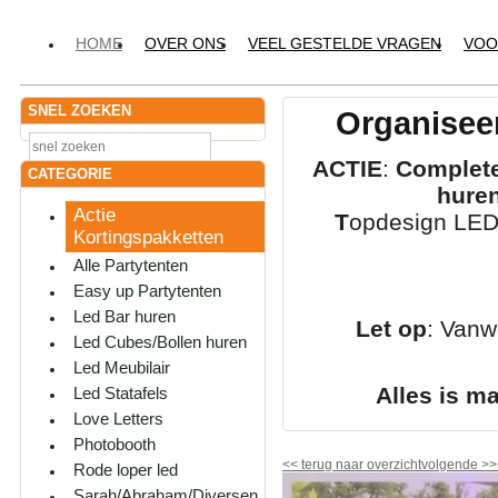
HOME
OVER ONS
VEEL GESTELDE VRAGEN
VOO
SNEL ZOEKEN
Organiseer
ACTIE
:
Complete
CATEGORIE
hure
Actie
T
opdesign LED-
Kortingspakketten
Alle Partytenten
Easy up Partytenten
Led Bar huren
Let op
: Vanw
Led Cubes/Bollen huren
Led Meubilair
Alles is m
Led Statafels
Love Letters
Photobooth
<<
terug naar overzicht
volgende
>>
Rode loper led
Sarah/Abraham/Diversen