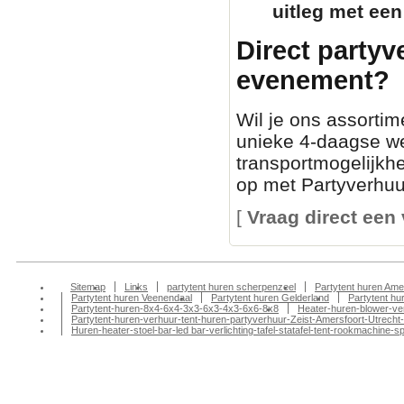
uitleg met een
Direct partyv
evenement?
Wil je ons assortim
unieke 4-daagse we
transportmogelijkh
op met Partyverhuur
[
Vraag direct een 
Sitemap
Links
partytent huren scherpenzeel
Partytent huren Ame
Partytent huren Veenendaal
Partytent huren Gelderland
Partytent h
Partytent-huren-8x4-6x4-3x3-6x3-4x3-6x6-8x8
Heater-huren-blower-ve
Partytent-huren-verhuur-tent-huren-partyverhuur-Zeist-Amersfoort-Utrecht-
Huren-heater-stoel-bar-led bar-verlichting-tafel-statafel-tent-rookmachin