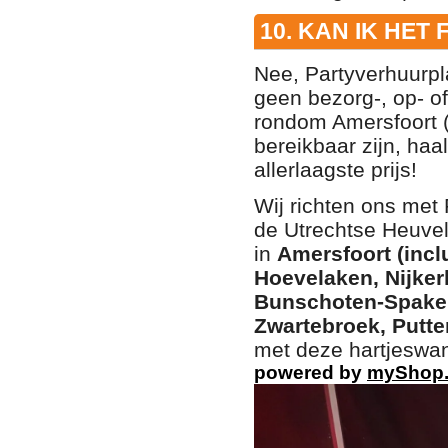
10. KAN IK HE
Nee, Partyverhuurpl
geen bezorg-, op- o
rondom Amersfoort (
bereikbaar zijn, haa
allerlaagste prijs!
Wij richten ons met
de Utrechtse Heuvelr
in
Amersfoort (incl
Hoevelaken, Nijker
Bunschoten-Spaken
Zwartebroek, Putte
met deze hartjeswan
powered by
myShop