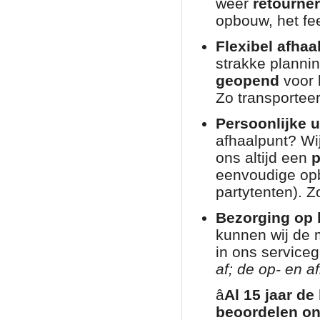
weer
retourne
opbouw, het fee
Flexibel afhaa
strakke planni
geopend
voor 
Zo transporteer
Persoonlijke u
afhaalpunt? Wij
ons altijd een
p
eenvoudige opb
partytenten). Zo
Bezorging op l
kunnen wij de 
in ons service
af; de op- en af
â­
Al 15 jaar de
beoordelen on