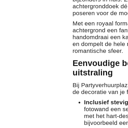
achtergronddoek dé 
poseren voor de moo
Met een royaal for
achtergrond een fant
handomdraai een kal
en dompelt de hele r
romantische sfeer.
Eenvoudige be
uitstraling
Bij Partyverhuurplaz
de decoratie van je 
Inclusief stev
fotowand een se
met het hart-de
bijvoorbeeld een