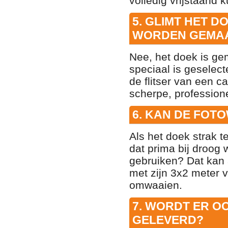
volledig vrijstaand k
5. GLIMT HET D
WORDEN GEMA
Nee, het doek is ge
speciaal is geselecte
de flitser van een c
scherpe, professione
6. KAN DE FOT
Als het doek strak t
dat prima bij droog 
gebruiken? Dat kan a
met zijn 3x2 meter 
omwaaien.
7. WORDT ER O
GELEVERD?