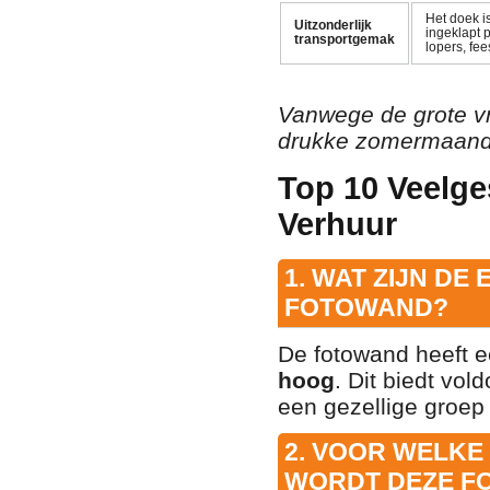
Het doek i
Uitzonderlijk
ingeklapt 
transportgemak
lopers, fee
Vanwege de grote vr
drukke zomermaanden
Top 10 Veelge
Verhuur
1. WAT ZIJN DE
FOTOWAND?
De fotowand heeft e
hoog
. Dit biedt vol
een gezellige groep 
2. VOOR WELKE
WORDT DEZE F