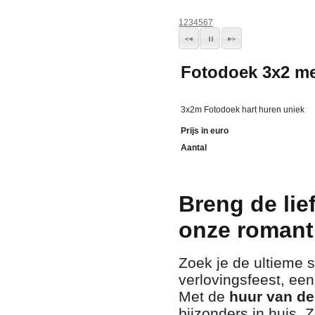
1
2
3
4
5
6
7
Fotodoek 3x2 me
3x2m Fotodoek hart huren uniek
Prijs in euro
Aantal
Breng de lie
onze romant
Zoek je de ultieme s
verlovingsfeest, ee
Met de
huur van de
bijzonders in huis. 