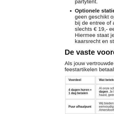
partytent.
Optionele statie
geen geschikt op
bij de entree of
slechts € 19,- e
Hiermee staat j
kaarsrecht en st
De vaste voor
Als jouw vertrouwde
feestartikelen betaal
Voordeel
Wat beteke
Al onze sc
4 dagen huren =
dagen
. Je
1 dag betalen
haast, gee
Wij biede
Puur afhaalpunt
eenvoudig a
Amersfoort