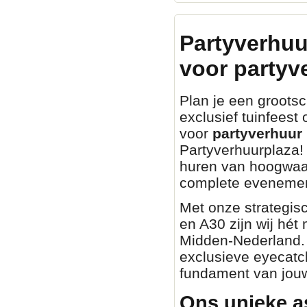
Partyverhuu
voor partyv
Plan je een grootsch
exclusief tuinfeest
voor
partyverhuur 
Partyverhuurplaza! 
huren van hoogwaa
complete evenemen
Met onze strategisc
en A30 zijn wij hét
Midden-Nederland. O
exclusieve eyecatch
fundament van jouw
Ons unieke a