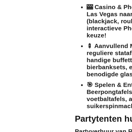
🎰
Casino & Pho
Las Vegas naar
(blackjack, rou
interactieve P
keuze!
🍢
Aanvullend 
reguliere
stataf
handige
buffet
bierbanksets
, 
benodigde
gla
🎯
Spelen & En
Beerpongtafel
voetbaltafels
,
a
suikerspinmac
Partytenten h
Partyverhuur van R