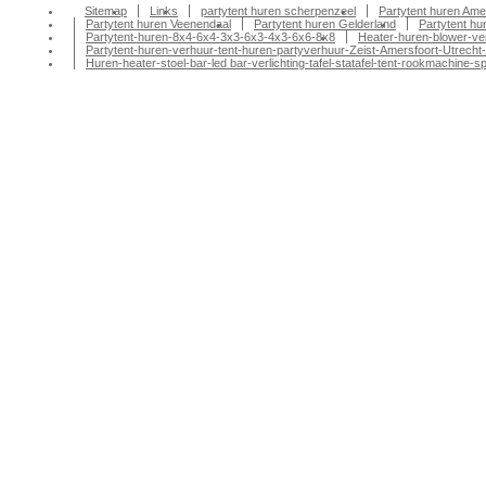
Sitemap
Links
partytent huren scherpenzeel
Partytent huren Ame
Partytent huren Veenendaal
Partytent huren Gelderland
Partytent h
Partytent-huren-8x4-6x4-3x3-6x3-4x3-6x6-8x8
Heater-huren-blower-ve
Partytent-huren-verhuur-tent-huren-partyverhuur-Zeist-Amersfoort-Utrecht-
Huren-heater-stoel-bar-led bar-verlichting-tafel-statafel-tent-rookmachin