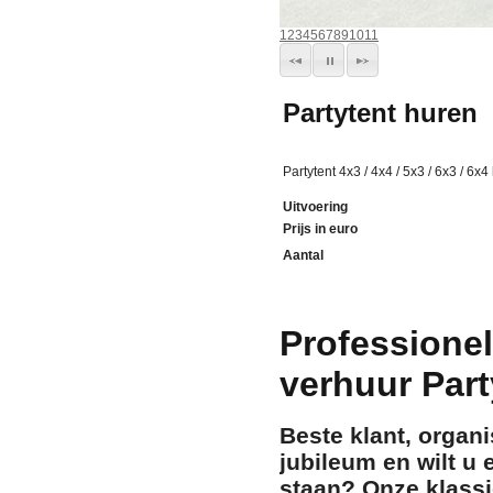
1
2
3
4
5
6
7
8
9
10
11
Partytent huren
Partytent 4x3 / 4x4 / 5x3 / 6x3 / 6
Uitvoering
Prijs in euro
Aantal
Professionel
verhuur Par
Beste klant, organi
jubileum en wilt u
staan? Onze klass