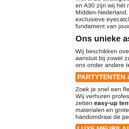
en A30 zijn wij hét
Midden-Nederland. O
exclusieve eyecatch
fundament van jouw
Ons unieke a
Wij beschikken ove
aansluit bij zowel z
ons onder andere t
PARTYTENTEN 
Zoek je snel een fl
Wij verhuren profe
zetten
easy-up ten
materialen en grote
handomdraai de per
LUXE MEUBILAI