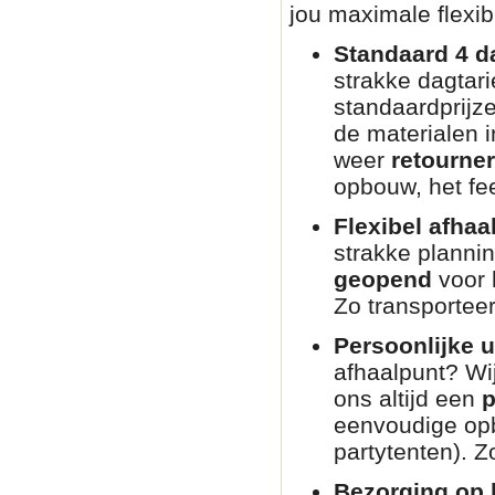
jou maximale flexibi
Standaard 4 d
strakke dagtar
standaardprijz
de materialen i
weer
retourne
opbouw, het fee
Flexibel afhaa
strakke planni
geopend
voor 
Zo transporteer
Persoonlijke u
afhaalpunt? Wij
ons altijd een
p
eenvoudige opb
partytenten). Zo
Bezorging op l