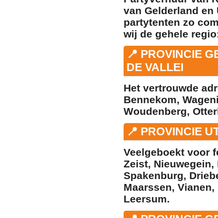
van Gelderland en 
partytenten zo com
wij de gehele regio
📍 PROVINCIE 
DE VALLEI
Het vertrouwde ad
Bennekom
,
Wagen
Woudenberg
,
Otter
📍 PROVINCIE 
Veelgeboekt voor f
Zeist
,
Nieuwegein
,
Spakenburg
,
Drieb
Maarssen
,
Vianen
,
Leersum
.