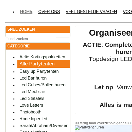
HOME
OVER ONS
VEEL GESTELDE VRAGEN
VOO
SNEL ZOEKEN
Organiseer
ACTIE
:
Complete
CATEGORIE
hure
Actie Kortingspakketten
T
opdesign LED-
Alle Partytenten
Easy up Partytenten
Led Bar huren
Led Cubes/Bollen huren
Let op
: Vanw
Led Meubilair
Led Statafels
Alles is m
Love Letters
Photobooth
Rode loper led
<<
terug naar overzicht
volgende
>>
Sarah/Abraham/Diversen