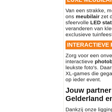
Van een strakke, mo
ons
meubilair
zet d
sfeervolle
LED stat
veranderen van kleu
exclusieve tuinfees
INTERACTIEVE
Zorg voor een onve
interactieve
photo
leukste foto's. Daa
XL-games die gegar
op ieder event.
Jouw partner 
Gelderland e
Dankzij onze liggin