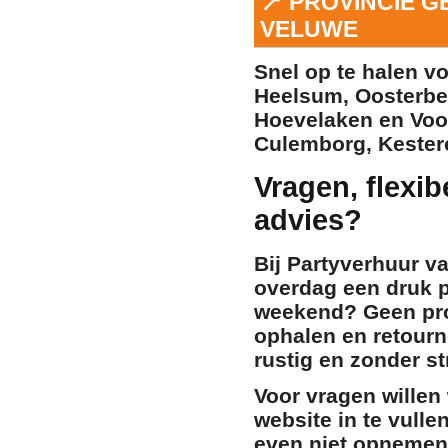
📍 PROVINCIE 
VELUWE
Snel op te halen v
Heelsum
,
Oosterb
Hoevelaken
en
Voo
Culemborg
,
Kester
Vragen, flexib
advies?
Bij Partyverhuur v
overdag een druk p
weekend? Geen pr
ophalen en retourn
rustig en zonder s
Voor vragen willen
website in te vulle
even niet opnemen