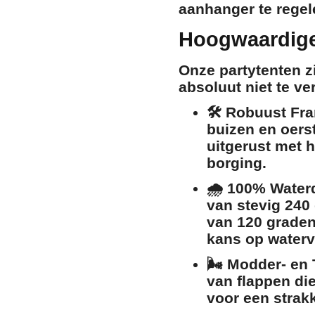
aanhanger te regel
Hoogwaardige 
Onze partytenten z
absoluut niet te v
🛠️
Robuust Fr
buizen en oers
uitgerust met 
borging.
🌧️
100% Waterd
van stevig 240
van 120 graden
kans op waterv
🌬️
Modder- en 
van flappen di
voor een strak