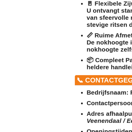
🚪
Flexibele Zi
U ontvangt stan
van sfeervolle
stevige ritsen 
📏
Ruime Afmet
De nokhoogte i
nokhoogte zelfs
📦
Compleet Pa
heldere handle
📞 CONTACTGE
Bedrijfsnaam:
P
Contactpersoo
Adres afhaalpu
Veenendaal / E
Openingstijden