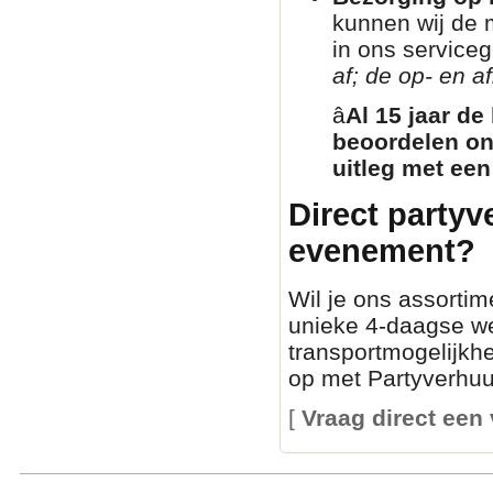
kunnen wij de 
in ons service
af; de op- en af
â­
Al 15 jaar de
beoordelen on
uitleg met een
Direct partyv
evenement?
Wil je ons assortim
unieke 4-daagse we
transportmogelijkh
op met Partyverhuur
[
Vraag direct een 