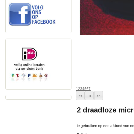
1
2
3
4
5
6
7
2 draadloze mic
te gebruiken op een afstand van o