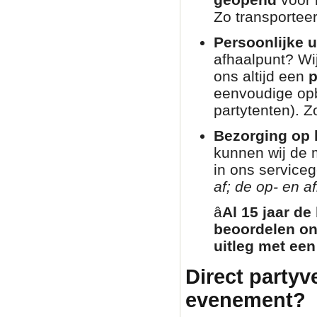
Zo transporteer
Persoonlijke u
afhaalpunt? Wij
ons altijd een
p
eenvoudige opb
partytenten). Zo
Bezorging op l
kunnen wij de 
in ons service
af; de op- en af
â­
Al 15 jaar de
beoordelen on
uitleg met een
Direct partyv
evenement?