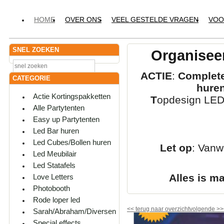
HOME
OVER ONS
VEEL GESTELDE VRAGEN
VOO
SNEL ZOEKEN
Organiseer
ACTIE
:
Complete
CATEGORIE
hure
Actie Kortingspakketten
T
opdesign LED-
Alle Partytenten
Easy up Partytenten
Led Bar huren
Led Cubes/Bollen huren
Let op
: Vanw
Led Meubilair
Led Statafels
Alles is m
Love Letters
Photobooth
Rode loper led
<<
terug naar overzicht
volgende
>>
Sarah/Abraham/Diversen
Special effects