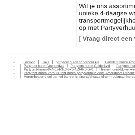
Wil je ons assortim
unieke 4-daagse we
transportmogelijkh
op met Partyverhuur
[
Vraag direct een 
Sitemap
Links
partytent huren scherpenzeel
Partytent huren Ame
Partytent huren Veenendaal
Partytent huren Gelderland
Partytent h
Partytent-huren-8x4-6x4-3x3-6x3-4x3-6x6-8x8
Heater-huren-blower-ve
Partytent-huren-verhuur-tent-huren-partyverhuur-Zeist-Amersfoort-Utrecht-
Huren-heater-stoel-bar-led bar-verlichting-tafel-statafel-tent-rookmachin