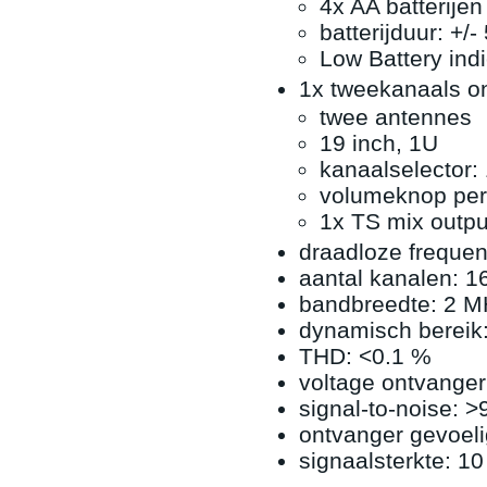
4x AA batterije
batterijduur: +/-
Low Battery indi
1x tweekanaals o
twee antennes
19 inch, 1U
kanaalselector:
volumeknop per
1x TS mix outp
draadloze frequen
aantal kanalen: 1
bandbreedte: 2 
dynamisch bereik
THD: <0.1 %
voltage ontvanger
signal-to-noise: >
ontvanger gevoeli
signaalsterkte: 