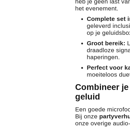
heb je geen last van
het evenement.
Complete set i
geleverd inclu
op je geluidsbox
Groot bereik:
L
draadloze signa
haperingen.
Perfect voor k
moeiteloos duet
Combineer je
geluid
Een goede microfoon
Bij onze
partyverh
onze overige audio-