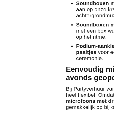
Soundboxen me
aan op onze kra
achtergrondmuzi
Soundboxen me
met een box w
op het ritme.
Podium-aankle
paaltjes
voor ee
ceremonie.
Eenvoudig mi
avonds geope
Bij Partyverhuur v
heel flexibel. Omda
microfoons met d
gemakkelijk op bij 