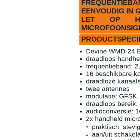
FREQUENTIEBA
EENVOUDIG IN 
LET OP H
MICROFOONSIG
PRODUCTSPECIF
Devine WMD-24 B
draadloos handhe
frequentieband: 2
16 beschikbare k
draadloze kanaals
twee antennes
modulatie: GFSK
draadloos bereik:
audioconversie: 1
2x handheld micr
praktisch, stevig
aan/uit schakel