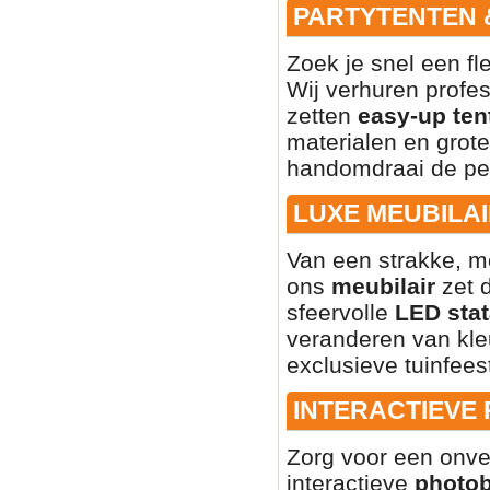
PARTYTENTEN 
Zoek je snel een fl
Wij verhuren profe
zetten
easy-up ten
materialen en grote
handomdraai de per
LUXE MEUBILAI
Van een strakke, mo
ons
meubilair
zet d
sfeervolle
LED stat
veranderen van kleu
exclusieve tuinfees
INTERACTIEVE
Zorg voor een onve
interactieve
photo