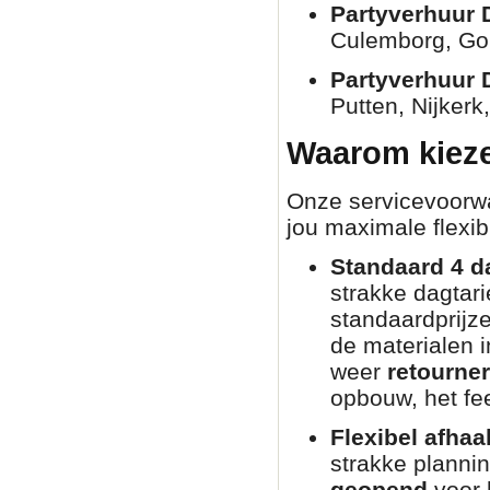
Partyverhuur 
Culemborg, Go
Partyverhuur 
Putten, Nijkerk
Waarom kieze
Onze servicevoorwaa
jou maximale flexibi
Standaard 4 d
strakke dagtar
standaardprijz
de materialen i
weer
retourne
opbouw, het fee
Flexibel afhaa
strakke planni
geopend
voor 