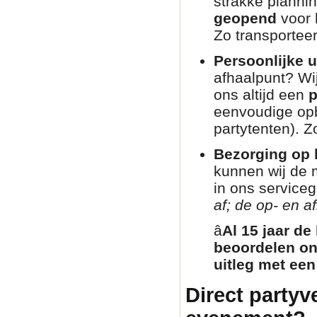
strakke planni
geopend
voor 
Zo transporteer
Persoonlijke u
afhaalpunt? Wij
ons altijd een
p
eenvoudige opb
partytenten). Zo
Bezorging op l
kunnen wij de 
in ons service
af; de op- en af
â­
Al 15 jaar de
beoordelen on
uitleg met een
Direct partyv