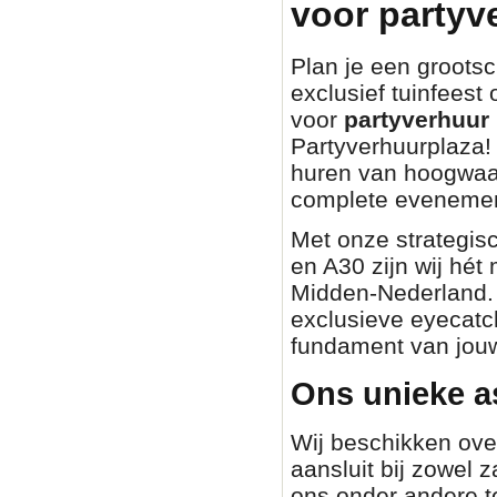
voor partyv
Plan je een grootsch
exclusief tuinfeest
voor
partyverhuur 
Partyverhuurplaza! 
huren van hoogwaa
complete evenemen
Met onze strategisc
en A30 zijn wij hét
Midden-Nederland. O
exclusieve eyecatch
fundament van jouw
Ons unieke a
Wij beschikken ove
aansluit bij zowel z
ons onder andere t