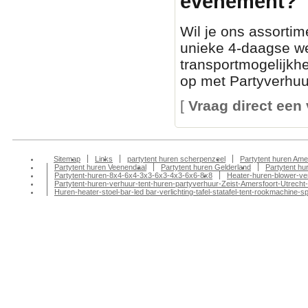
evenement?
Wil je ons assortim
unieke 4-daagse we
transportmogelijkh
op met Partyverhuur
[
Vraag direct een 
Sitemap
Links
partytent huren scherpenzeel
Partytent huren Ame
Partytent huren Veenendaal
Partytent huren Gelderland
Partytent h
Partytent-huren-8x4-6x4-3x3-6x3-4x3-6x6-8x8
Heater-huren-blower-ve
Partytent-huren-verhuur-tent-huren-partyverhuur-Zeist-Amersfoort-Utrecht-
Huren-heater-stoel-bar-led bar-verlichting-tafel-statafel-tent-rookmachin