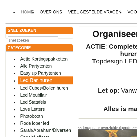
HOME
OVER ONS
VEEL GESTELDE VRAGEN
VOO
SNEL ZOEKEN
Organiseer
ACTIE
:
Complete
CATEGORIE
hure
Actie Kortingspakketten
T
opdesign LED-
Alle Partytenten
Easy up Partytenten
Led Bar huren
Led Cubes/Bollen huren
Let op
: Vanw
Led Meubilair
Led Statafels
Alles is m
Love Letters
Photobooth
Rode loper led
<<
terug naar overzicht
volgende
>>
Sarah/Abraham/Diversen