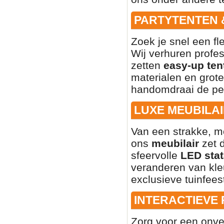
PARTYTENTEN 
Zoek je snel een fl
Wij verhuren profe
zetten
easy-up ten
materialen en grote
handomdraai de per
LUXE MEUBILAI
Van een strakke, mo
ons
meubilair
zet d
sfeervolle
LED stat
veranderen van kleu
exclusieve tuinfees
INTERACTIEVE
Zorg voor een onve