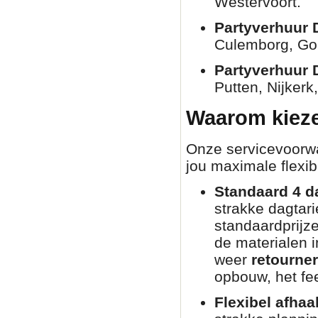
Westervoort.
Partyverhuur 
Culemborg, Go
Partyverhuur 
Putten, Nijkerk
Waarom kieze
Onze servicevoorwaa
jou maximale flexibi
Standaard 4 d
strakke dagtar
standaardprijz
de materialen i
weer
retourne
opbouw, het fee
Flexibel afhaa