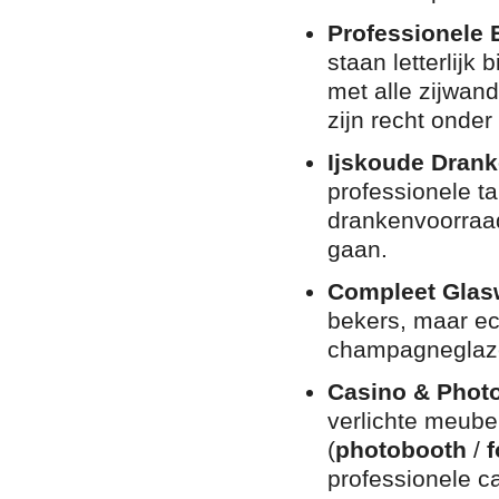
Professionele 
staan letterlijk
met alle zijwan
zijn recht onder
Ijskoude Drank
professionele t
drankenvoorraad
gaan.
Compleet Glasw
bekers, maar ech
champagneglazen
Casino & Photo
verlichte meube
(
photobooth
/
professionele c