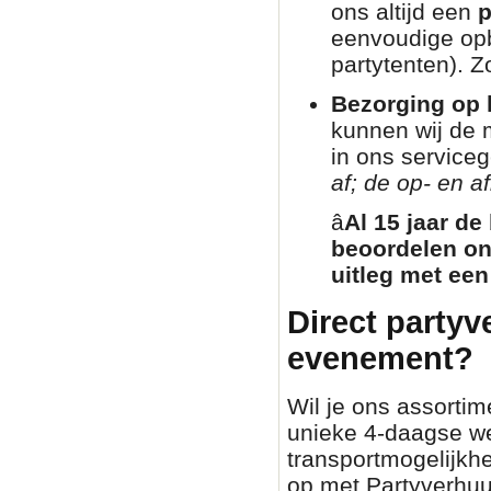
ons altijd een
p
eenvoudige opb
partytenten). Zo
Bezorging op l
kunnen wij de 
in ons service
af; de op- en af
â­
Al 15 jaar de
beoordelen on
uitleg met een
Direct partyv
evenement?
Wil je ons assortim
unieke 4-daagse we
transportmogelijkh
op met Partyverhuur