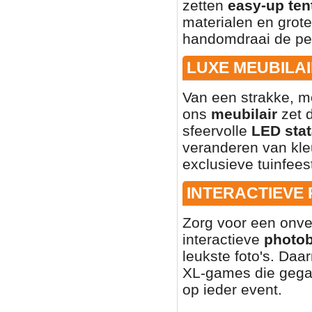
zetten
easy-up ten
materialen en grote
handomdraai de per
LUXE MEUBILAI
Van een strakke, mo
ons
meubilair
zet d
sfeervolle
LED stat
veranderen van kleu
exclusieve tuinfees
INTERACTIEVE
Zorg voor een onve
interactieve
photo
leukste foto's. Daa
XL-games die gegar
op ieder event.