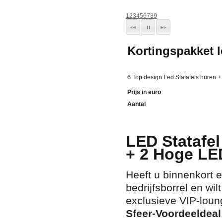
1
2
3
4
5
6
7
8
9
Kortingspakket l
6 Top design Led Statafels huren 
Prijs in euro
Aantal
LED Statafel
+ 2 Hoge LE
Heeft u binnenkort e
bedrijfsborrel en wi
exclusieve VIP-loun
Sfeer-Voordeeldeal