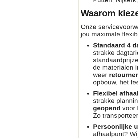
Waarom kieze
Onze servicevoorwaa
jou maximale flexibi
Standaard 4 d
strakke dagtar
standaardprijz
de materialen i
weer
retourne
opbouw, het fee
Flexibel afhaa
strakke planni
geopend
voor 
Zo transporteer
Persoonlijke u
afhaalpunt? Wij