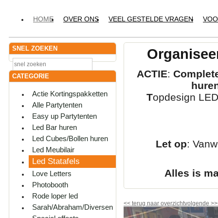
HOME
OVER ONS
VEEL GESTELDE VRAGEN
VOO
SNEL ZOEKEN
Organiseer
ACTIE
:
Complete
CATEGORIE
hure
Actie Kortingspakketten
T
opdesign LED-
Alle Partytenten
Easy up Partytenten
Led Bar huren
Led Cubes/Bollen huren
Let op
: Vanw
Led Meubilair
Led Statafels
Alles is m
Love Letters
Photobooth
Rode loper led
<<
terug naar overzicht
volgende
>>
Sarah/Abraham/Diversen