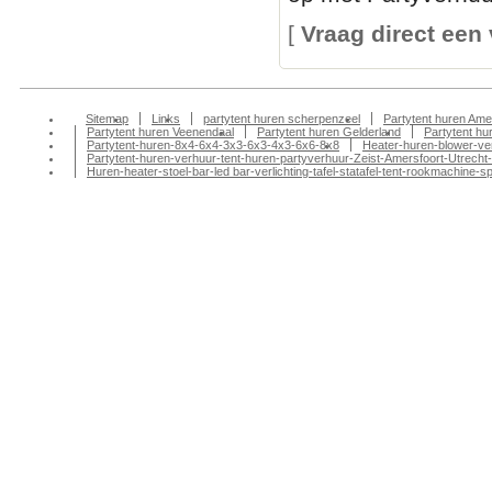
[
Vraag direct een 
Sitemap
Links
partytent huren scherpenzeel
Partytent huren Ame
Partytent huren Veenendaal
Partytent huren Gelderland
Partytent h
Partytent-huren-8x4-6x4-3x3-6x3-4x3-6x6-8x8
Heater-huren-blower-ve
Partytent-huren-verhuur-tent-huren-partyverhuur-Zeist-Amersfoort-Utrecht-
Huren-heater-stoel-bar-led bar-verlichting-tafel-statafel-tent-rookmachin