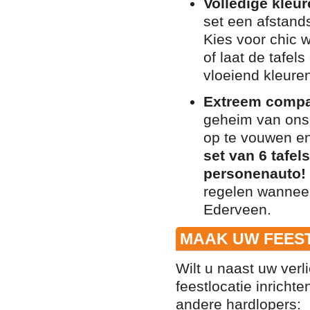
Volledige kleu
set een afstand
Kies voor chic 
of laat de tafe
vloeiend kleur
Extreem compact
geheim van ons
op te vouwen en
set van 6 tafel
personenauto!
regelen wanneer
Ederveen.
MAAK UW FEEST
Wilt u naast uw verl
feestlocatie inrich
andere hardlopers: