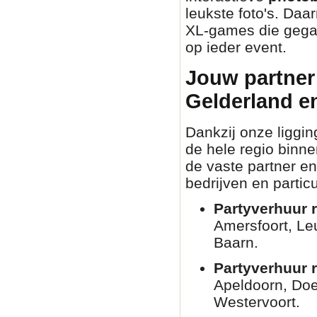
leukste foto's. Daa
XL-games die gegar
op ieder event.
Jouw partner 
Gelderland e
Dankzij onze liggin
de hele regio binn
de vaste partner en
bedrijven en partic
Partyverhuur r
Amersfoort, Le
Baarn.
Partyverhuur 
Apeldoorn, Doe
Westervoort.