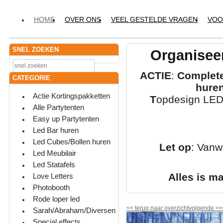
HOME
OVER ONS
VEEL GESTELDE VRAGEN
VOO
SNEL ZOEKEN
Organiseer
ACTIE
:
Complete
CATEGORIE
hure
Actie Kortingspakketten
T
opdesign LED-
Alle Partytenten
Easy up Partytenten
Led Bar huren
Led Cubes/Bollen huren
Let op
: Vanw
Led Meubilair
Led Statafels
Alles is m
Love Letters
Photobooth
Rode loper led
<<
terug naar overzicht
volgende
>>
Sarah/Abraham/Diversen
Special effects