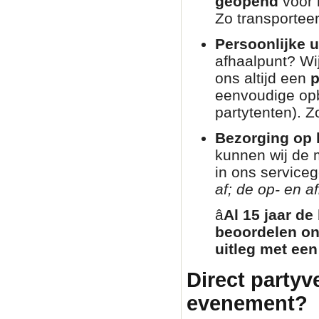
geopend
voor 
Zo transporteer
Persoonlijke u
afhaalpunt? Wij
ons altijd een
p
eenvoudige opb
partytenten). Zo
Bezorging op l
kunnen wij de 
in ons service
af; de op- en af
â­
Al 15 jaar de
beoordelen on
uitleg met een
Direct partyv
evenement?