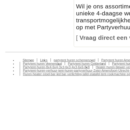
Wil je ons assortim
unieke 4-daagse we
transportmogelijkh
op met Partyverhuur
[
Vraag direct een 
Sitemap
Links
partytent huren scherpenzeel
Partytent huren Ame
Partytent huren Veenendaal
Partytent huren Gelderland
Partytent h
Partytent-huren-8x4-6x4-3x3-6x3-4x3-6x6-8x8
Heater-huren-blower-ve
Partytent-huren-verhuur-tent-huren-partyverhuur-Zeist-Amersfoort-Utrecht-
Huren-heater-stoel-bar-led bar-verlichting-tafel-statafel-tent-rookmachin