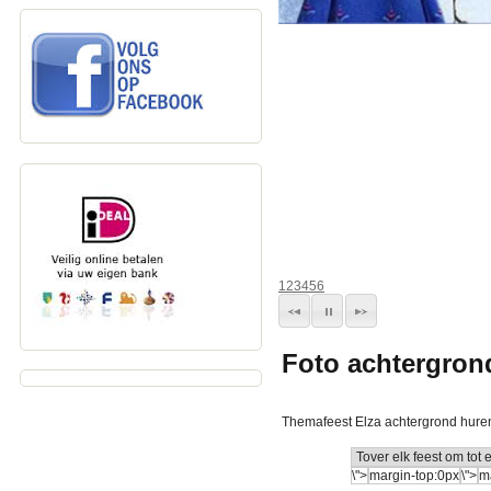
1
2
3
4
5
6
Foto achtergron
Themafeest Elza achtergrond hure