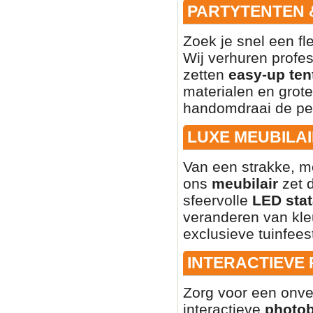
PARTYTENTEN 
Zoek je snel een fl
Wij verhuren profe
zetten
easy-up ten
materialen en grote
handomdraai de per
LUXE MEUBILAI
Van een strakke, mo
ons
meubilair
zet d
sfeervolle
LED stat
veranderen van kleu
exclusieve tuinfees
INTERACTIEVE
Zorg voor een onve
interactieve
photo