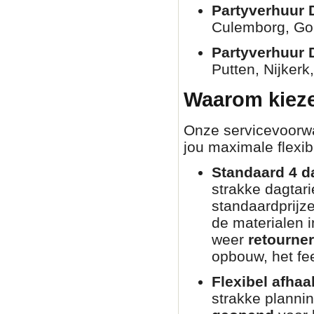
Partyverhuur 
Culemborg, Go
Partyverhuur 
Putten, Nijkerk
Waarom kieze
Onze servicevoorwaa
jou maximale flexibi
Standaard 4 d
strakke dagtar
standaardprijz
de materialen i
weer
retourne
opbouw, het fee
Flexibel afhaa
strakke planni