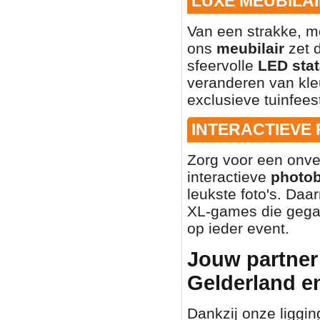
LUXE MEUBILAI
Van een strakke, mo
ons
meubilair
zet d
sfeervolle
LED stat
veranderen van kleu
exclusieve tuinfees
INTERACTIEVE
Zorg voor een onve
interactieve
photo
leukste foto's. Daa
XL-games die gegar
op ieder event.
Jouw partner 
Gelderland e
Dankzij onze liggin