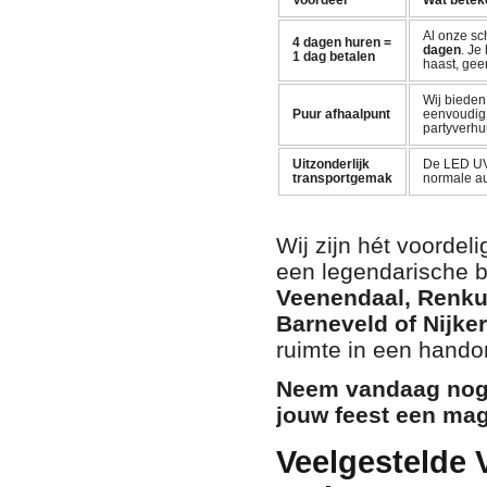
Voordeel
Wat beteke
Al onze sc
4 dagen huren =
dagen
. Je
1 dag betalen
haast, gee
Wij biede
Puur afhaalpunt
eenvoudig a
partyverhuu
Uitzonderlijk
De LED UV 
transportgemak
normale au
Wij zijn hét voordel
een legendarische bl
Veenendaal, Renku
Barneveld of Nijke
ruimte in een hando
Neem vandaag nog 
jouw feest een mag
Veelgestelde 