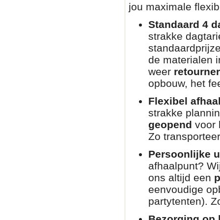
jou maximale flexibi
Standaard 4 d
strakke dagtar
standaardprijz
de materialen i
weer
retourne
opbouw, het fee
Flexibel afhaa
strakke planni
geopend
voor 
Zo transporteer
Persoonlijke u
afhaalpunt? Wij
ons altijd een
p
eenvoudige opb
partytenten). Zo
Bezorging op l