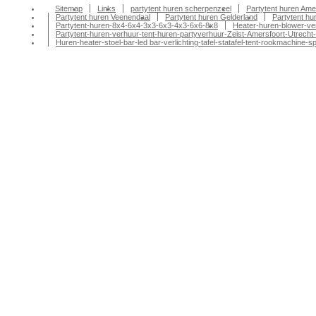
Sitemap
Links
partytent huren scherpenzeel
Partytent huren Ame
Partytent huren Veenendaal
Partytent huren Gelderland
Partytent h
Partytent-huren-8x4-6x4-3x3-6x3-4x3-6x6-8x8
Heater-huren-blower-ve
Partytent-huren-verhuur-tent-huren-partyverhuur-Zeist-Amersfoort-Utrecht-
Huren-heater-stoel-bar-led bar-verlichting-tafel-statafel-tent-rookmachin