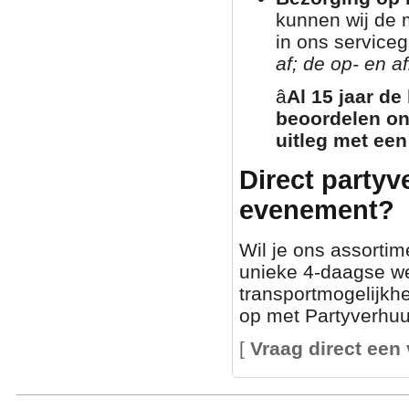
kunnen wij de 
in ons service
af; de op- en af
â­
Al 15 jaar de
beoordelen on
uitleg met een
Direct partyv
evenement?
Wil je ons assortim
unieke 4-daagse we
transportmogelijkh
op met Partyverhuur
[
Vraag direct een 