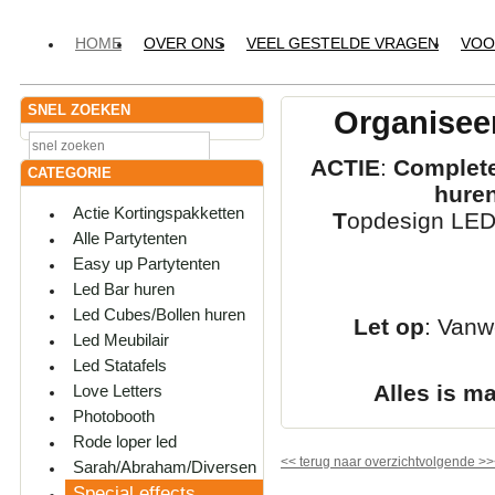
HOME
OVER ONS
VEEL GESTELDE VRAGEN
VOO
SNEL ZOEKEN
Organiseer
ACTIE
:
Complete
CATEGORIE
hure
Actie Kortingspakketten
T
opdesign LED-
Alle Partytenten
Easy up Partytenten
Led Bar huren
Led Cubes/Bollen huren
Let op
: Vanw
Led Meubilair
Led Statafels
Alles is m
Love Letters
Photobooth
Rode loper led
<<
terug naar overzicht
volgende
>>
Sarah/Abraham/Diversen
Special effects