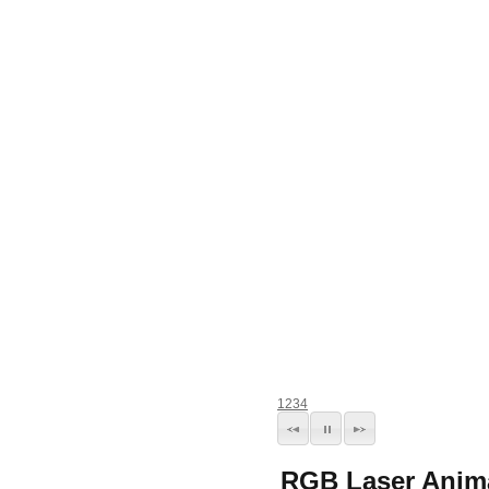
1
2
3
4
RGB Laser Anima