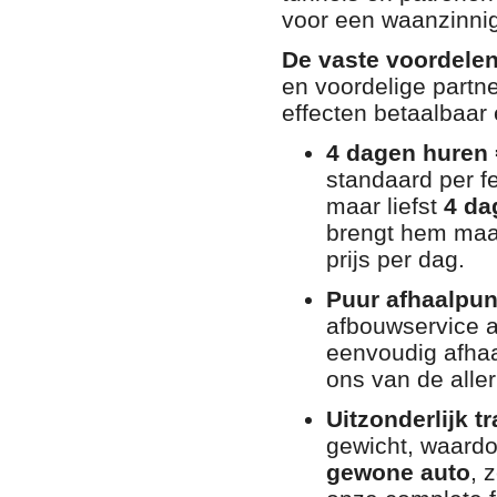
voor een waanzinnig
De vaste voordele
en voordelige partn
effecten betaalbaar e
4 dagen huren 
standaard per f
maar liefst
4 da
brengt hem maan
prijs per dag.
Puur afhaalpun
afbouwservice a
eenvoudig afhaal
ons van de alle
Uitzonderlijk 
gewicht, waardo
gewone auto
, 