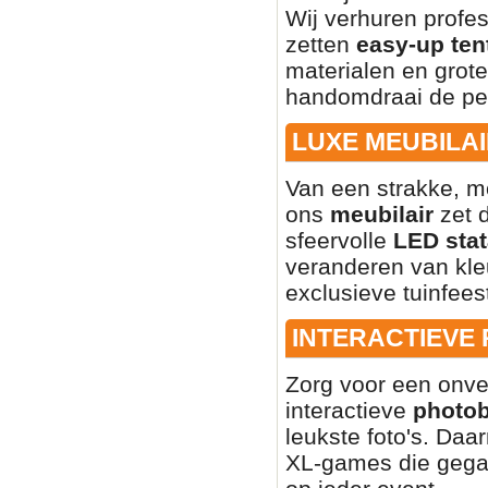
Wij verhuren profe
zetten
easy-up ten
materialen en grote
handomdraai de per
LUXE MEUBILAI
Van een strakke, mo
ons
meubilair
zet d
sfeervolle
LED stat
veranderen van kleu
exclusieve tuinfees
INTERACTIEVE
Zorg voor een onve
interactieve
photo
leukste foto's. Daa
XL-games die gegar