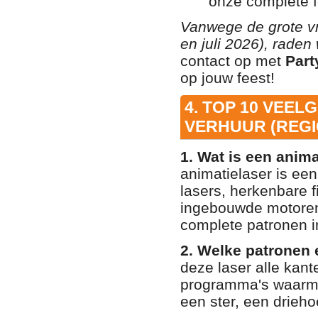
onze complete f
Vanwege de grote vr
en juli 2026), raden 
contact op met
Part
op jouw feest!
4. TOP 10 VEEL
VERHUUR (REG
1. Wat is een anima
animatielaser is een
lasers, herkenbare 
ingebouwde motoren 
complete patronen i
2. Welke patronen 
deze laser alle kant
programma's waarmee
een ster, een drieho