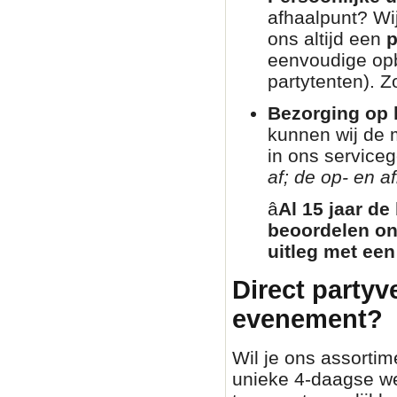
afhaalpunt? Wij
ons altijd een
p
eenvoudige opb
partytenten). Zo
Bezorging op l
kunnen wij de 
in ons service
af; de op- en af
â­
Al 15 jaar de
beoordelen on
uitleg met een
Direct partyv
evenement?
Wil je ons assortim
unieke 4-daagse we