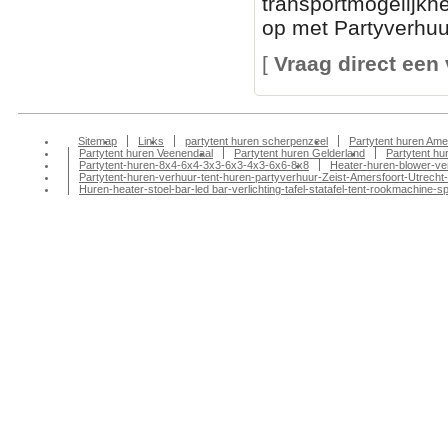
transportmogelijkh
op met Partyverhuur
[
Vraag direct een 
Sitemap
Links
partytent huren scherpenzeel
Partytent huren Ame
Partytent huren Veenendaal
Partytent huren Gelderland
Partytent h
Partytent-huren-8x4-6x4-3x3-6x3-4x3-6x6-8x8
Heater-huren-blower-ve
Partytent-huren-verhuur-tent-huren-partyverhuur-Zeist-Amersfoort-Utrecht-
Huren-heater-stoel-bar-led bar-verlichting-tafel-statafel-tent-rookmachin