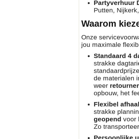
Partyverhuur 
Putten, Nijkerk
Waarom kieze
Onze servicevoorwaa
jou maximale flexibi
Standaard 4 d
strakke dagtar
standaardprijz
de materialen i
weer
retourne
opbouw, het fee
Flexibel afhaa
strakke planni
geopend
voor 
Zo transporteer
Persoonlijke u