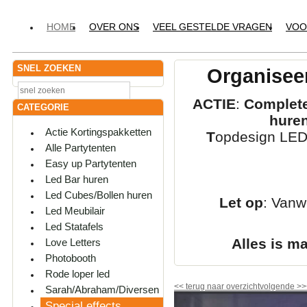
HOME
OVER ONS
VEEL GESTELDE VRAGEN
VOO
SNEL ZOEKEN
Organiseer
ACTIE
:
Complete
CATEGORIE
hure
Actie Kortingspakketten
T
opdesign LED-
Alle Partytenten
Easy up Partytenten
Led Bar huren
Led Cubes/Bollen huren
Let op
: Vanw
Led Meubilair
Led Statafels
Alles is m
Love Letters
Photobooth
Rode loper led
<<
terug naar overzicht
volgende
>>
Sarah/Abraham/Diversen
Special effects