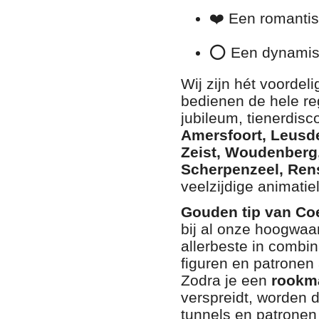
❤️ Een romanti
⭕ Een dynami
Wij zijn hét voorde
bedienen de hele reg
jubileum, tienerdisc
Amersfoort, Leusde
Zeist, Woudenberg
Scherpenzeel, Ren
veelzijdige animati
Gouden tip van Co
bij al onze hoogwaa
allerbeste in combi
figuren en patronen 
Zodra je een
rookm
verspreidt, worden d
tunnels en patronen 