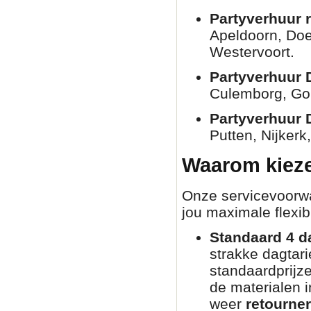
Partyverhuur 
Apeldoorn, Doe
Westervoort.
Partyverhuur 
Culemborg, Go
Partyverhuur 
Putten, Nijkerk
Waarom kieze
Onze servicevoorwaa
jou maximale flexibi
Standaard 4 d
strakke dagtar
standaardprijz
de materialen i
weer
retourne