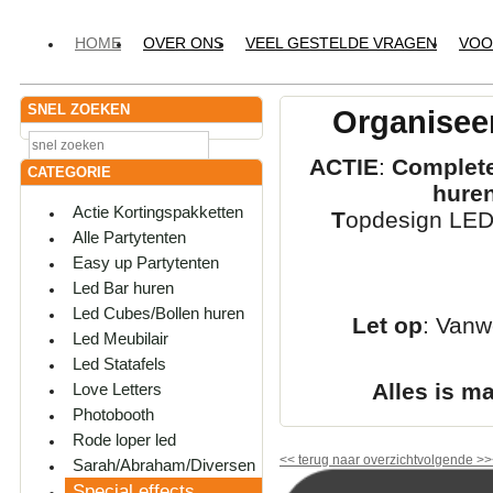
HOME
OVER ONS
VEEL GESTELDE VRAGEN
VOO
SNEL ZOEKEN
Organiseer
ACTIE
:
Complete
CATEGORIE
hure
Actie Kortingspakketten
T
opdesign LED-
Alle Partytenten
Easy up Partytenten
Led Bar huren
Led Cubes/Bollen huren
Let op
: Vanw
Led Meubilair
Led Statafels
Alles is m
Love Letters
Photobooth
Rode loper led
<<
terug naar overzicht
volgende
>>
Sarah/Abraham/Diversen
Special effects