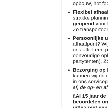
opbouw, het fee
Flexibel afhaa
strakke planni
geopend
voor 
Zo transporteer
Persoonlijke u
afhaalpunt? Wij
ons altijd een
p
eenvoudige opb
partytenten). Zo
Bezorging op l
kunnen wij de 
in ons service
af; de op- en af
â­
Al 15 jaar de
beoordelen on
uitleg met een