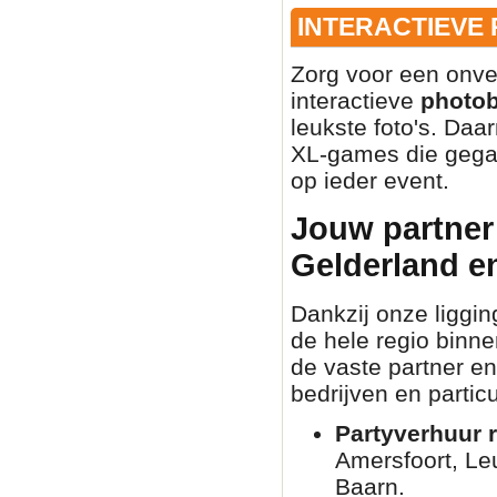
INTERACTIEVE
Zorg voor een onve
interactieve
photo
leukste foto's. Daa
XL-games die gegar
op ieder event.
Jouw partner 
Gelderland e
Dankzij onze liggin
de hele regio binn
de vaste partner en
bedrijven en partic
Partyverhuur r
Amersfoort, Le
Baarn.