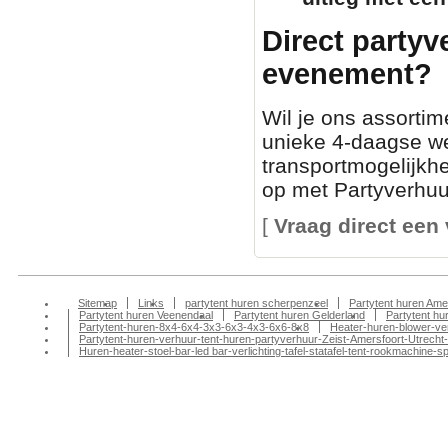
Direct partyv
evenement?
Wil je ons assortim
unieke 4-daagse we
transportmogelijkh
op met Partyverhuur
[
Vraag direct een 
Sitemap
Links
partytent huren scherpenzeel
Partytent huren Ame
Partytent huren Veenendaal
Partytent huren Gelderland
Partytent h
Partytent-huren-8x4-6x4-3x3-6x3-4x3-6x6-8x8
Heater-huren-blower-ve
Partytent-huren-verhuur-tent-huren-partyverhuur-Zeist-Amersfoort-Utrecht-
Huren-heater-stoel-bar-led bar-verlichting-tafel-statafel-tent-rookmachin