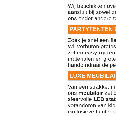
Wij beschikken ove
aansluit bij zowel z
ons onder andere t
PARTYTENTEN 
Zoek je snel een fl
Wij verhuren profe
zetten
easy-up ten
materialen en grote
handomdraai de per
LUXE MEUBILAI
Van een strakke, mo
ons
meubilair
zet d
sfeervolle
LED stat
veranderen van kleu
exclusieve tuinfees