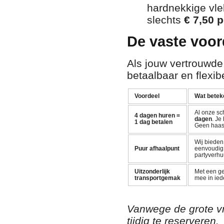
hardnekkige vle
slechts
€ 7,50 p
De vaste voor
Als jouw vertrouwde
betaalbaar en flexibe
Voordeel
Wat beteke
Al onze sc
4 dagen huren =
dagen
. J
1 dag betalen
Geen haast
Wij biede
Puur afhaalpunt
eenvoudig a
partyverhuu
Uitzonderlijk
Met een ge
transportgemak
mee in ied
Vanwege de grote vr
tijdig te reserveren.