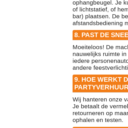
ophangbeugel. Je k
of lichtstatief, of 
bar) plaatsen. De b
afstandsbediening m
8. PAST DE SN
Moeiteloos! De mach
nauwelijks ruimte in
iedere personenauto
andere feestverlicht
9. HOE WERKT 
PARTYVERHUUR
Wij hanteren onze 
Je betaalt de verme
retourneren op maan
ophalen en testen.