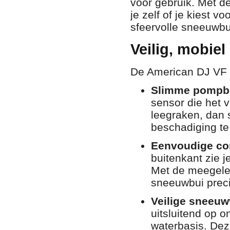
voor gebruik.
Met de
je zelf of je kiest vo
sfeervolle sneeuwbu
Veilig, mobie
De American DJ VF Fl
Slimme pompb
sensor die het v
leegraken,
dan s
beschadiging t
Eenvoudige con
buitenkant zie je
Met de meegelev
sneeuwbui preci
Veilige sneeuwvl
uitsluitend op o
waterbasis.
Deze