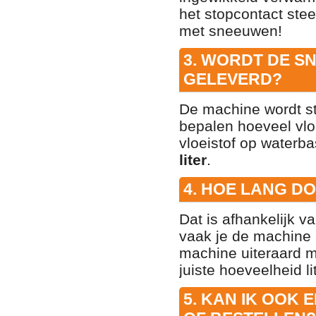
het stopcontact stee
met sneeuwen!
3. WORDT DE S
GELEVERD?
De machine wordt st
bepalen hoeveel vloe
vloeistof op waterbas
liter
.
4. HOE LANG D
Dat is afhankelijk v
vaak je de machine a
machine uiteraard m
juiste hoeveelheid l
5. KAN IK OOK