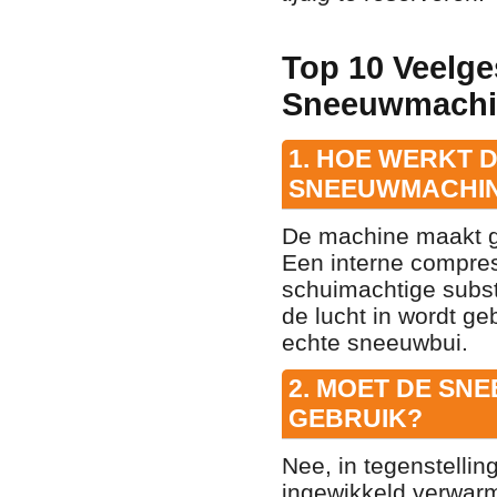
Top 10 Veelge
Sneeuwmachi
1. HOE WERKT 
SNEEUWMACHIN
De machine maakt ge
Een interne compres
schuimachtige substa
de lucht in wordt ge
echte sneeuwbui.
2. MOET DE S
GEBRUIK?
Nee,
in tegenstelli
ingewikkeld verwar