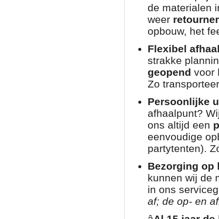
de materialen i
weer
retourne
opbouw, het fee
Flexibel afhaa
strakke planni
geopend
voor 
Zo transporteer
Persoonlijke u
afhaalpunt? Wij
ons altijd een
p
eenvoudige opb
partytenten). Zo
Bezorging op l
kunnen wij de 
in ons service
af; de op- en af
â­
Al 15 jaar de