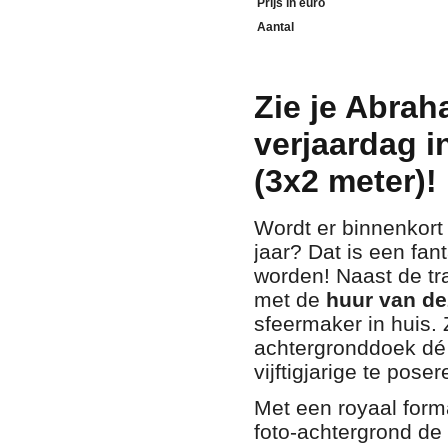
Prijs in euro
Aantal
Zie je Abrah
verjaardag i
(3x2 meter)!
Wordt er binnenkort 
jaar? Dat is een fan
worden! Naast de tr
met de
huur van de
sfeermaker in huis. 
achtergronddoek dé
vijftigjarige te pose
Met een royaal for
foto-achtergrond de 