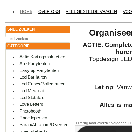
HOME
OVER ONS
VEEL GESTELDE VRAGEN
VOO
SNEL ZOEKEN
Organiseer
ACTIE
:
Complete
CATEGORIE
hure
Actie Kortingspakketten
T
opdesign LED-
Alle Partytenten
Easy up Partytenten
Led Bar huren
Led Cubes/Bollen huren
Let op
: Vanw
Led Meubilair
Led Statafels
Alles is m
Love Letters
Photobooth
Rode loper led
<<
terug naar overzicht
volgende
>>
Sarah/Abraham/Diversen
Special effects