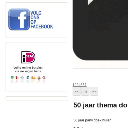
1
2
3
4
5
6
7
50 jaar thema d
50 jaar party doek huren