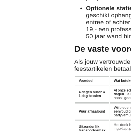
Optionele statie
geschikt ophangp
entree of achte
19,- een profess
50 jaar wand bi
De vaste voor
Als jouw vertrouwde
feestartikelen betaal
Voordeel
Wat beteke
Al onze sc
4 dagen huren =
dagen
. Je
1 dag betalen
haast, gee
Wij biede
Puur afhaalpunt
eenvoudig a
partyverhuu
Het doek i
Uitzonderlijk
ingeklapt 
transportgemak