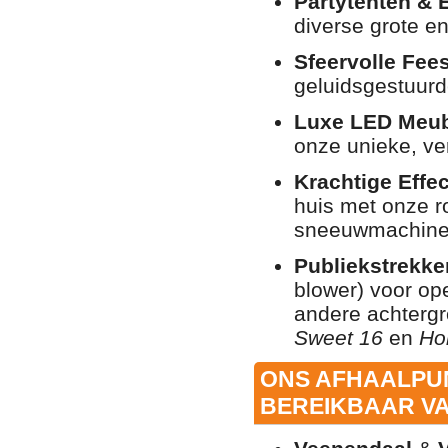
Partytenten & 
diverse grote e
Sfeervolle Fees
geluidsgestuurd
Luxe LED Meubi
onze unieke, ver
Krachtige Effe
huis met onze r
sneeuwmachine
Publiekstrekke
blower) voor op
andere achterg
Sweet 16
en
Ho
ONS AFHAALPUN
BEREIKBAAR VA