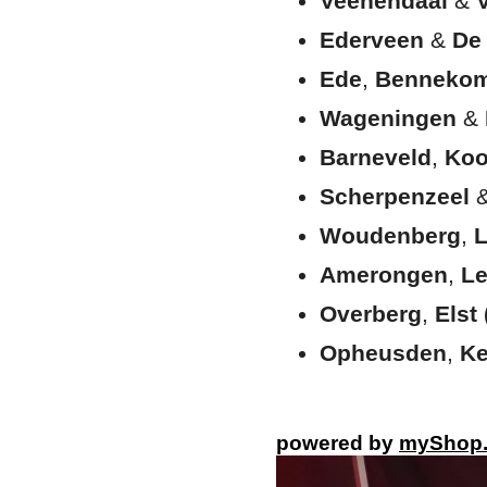
Veenendaal
&
Ederveen
&
De
Ede
,
Benneko
Wageningen
&
Barneveld
,
Koo
Scherpenzeel
Woudenberg
,
Amerongen
,
L
Overberg
,
Elst 
Opheusden
,
Ke
powered by
myShop