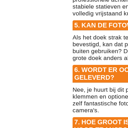
stabiele statieven 
volledig vrijstaand k
5. KAN DE FOT
Als het doek strak t
bevestigd, kan dat p
buiten gebruiken? Da
grote doek anders a
6. WORDT ER O
GELEVERD?
Nee, je huurt bij di
klemmen en optionee
zelf fantastische f
camera's.
7. HOE GROOT 