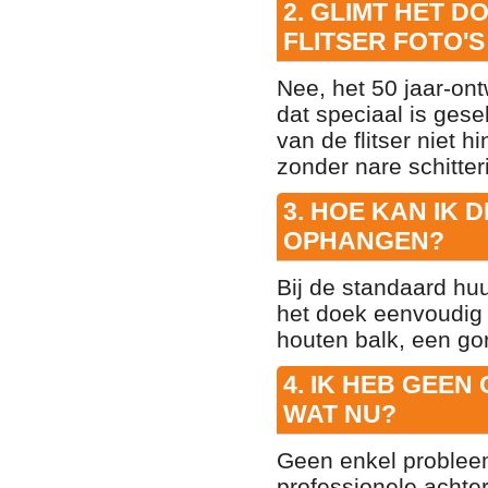
2. GLIMT HET 
FLITSER FOTO
Nee, het 50 jaar-on
dat speciaal is gesel
van de flitser niet h
zonder nare schitter
3. HOE KAN IK 
OPHANGEN?
Bij de standaard hu
het doek eenvoudig
houten balk, een gor
4. IK HEB GEEN
WAT NU?
Geen enkel probleem
professionele achter