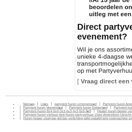
beoordelen on
uitleg met een
Direct partyv
evenement?
Wil je ons assortim
unieke 4-daagse we
transportmogelijkh
op met Partyverhuur
[
Vraag direct een 
Sitemap
Links
partytent huren scherpenzeel
Partytent huren Ame
Partytent huren Veenendaal
Partytent huren Gelderland
Partytent h
Partytent-huren-8x4-6x4-3x3-6x3-4x3-6x6-8x8
Heater-huren-blower-ve
Partytent-huren-verhuur-tent-huren-partyverhuur-Zeist-Amersfoort-Utrecht-
Huren-heater-stoel-bar-led bar-verlichting-tafel-statafel-tent-rookmachin