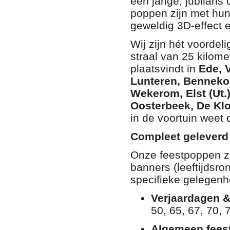
een jarige, jubilari
poppen zijn met hu
geweldig 3D-effect 
Wij zijn hét voordel
straal van 25 kilom
plaatsvindt in
Ede, 
Lunteren, Benneko
Wekerom, Elst (Ut
Oosterbeek, De Kl
in de voortuin weet d
Compleet geleverd 
Onze feestpoppen zij
banners (leeftijdsro
specifieke gelegenh
Verjaardagen &
50, 65, 67, 70, 
Algemeen feest