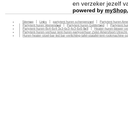
en verzeker jezelf 
powered by
myShop
Sitemap
Links
partytent huren scherpenzeel
Partytent huren Ame
Partytent huren Veenendaal
Partytent huren Gelderland
Partytent h
Partytent-huren-8x4-6x4-3x3-6x3-4x3-6x6-8x8
Heater-huren-blower-ve
Partytent-huren-verhuur-tent-huren-partyverhuur-Zeist-Amersfoort-Utrecht-
Huren-heater-stoel-bar-led bar-verlichting-tafel-statafel-tent-rookmachin