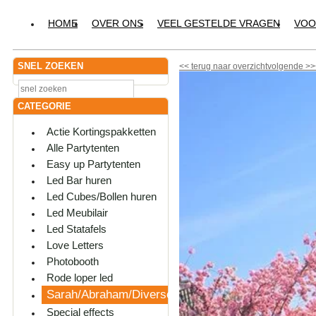
HOME
OVER ONS
VEEL GESTELDE VRAGEN
VOO
SNEL ZOEKEN
<<
terug naar overzicht
volgende
>>
CATEGORIE
Actie Kortingspakketten
Alle Partytenten
Easy up Partytenten
Led Bar huren
Led Cubes/Bollen huren
Led Meubilair
Led Statafels
Love Letters
Photobooth
Rode loper led
Sarah/Abraham/Diversen
Special effects