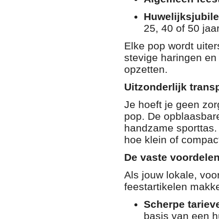
Huwelijksjubile
25, 40 of 50 jaa
Elke pop wordt uiter
stevige haringen en 
opzetten
.
Uitzonderlijk trans
Je hoeft je geen zo
pop
. De opblaasbar
handzame sporttas
.
hoe klein of compac
De vaste voordele
Als jouw lokale, vo
feestartikelen makkel
Scherpe tariev
basis van een 