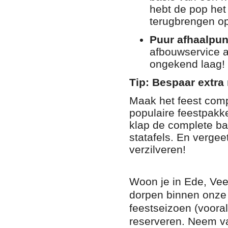
hebt de pop he
terugbrengen 
Puur afhaalpun
afbouwservice 
ongekend laag
!
Tip: Bespaar extra
Maak het feest comp
populaire feestpakk
klap de complete bas
statafels
. En vergeet
verzilveren
!
Woon je in Ede, Ve
dorpen binnen onze 
feestseizoen (vooral 
reserveren
. Neem v