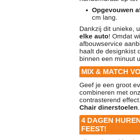
Opgevouwen af
cm lang.
Dankzij dit unieke, 
elke auto
! Omdat wi
afbouwservice aanbi
haalt de designkist 
binnen een minuut ui
MIX & MATCH V
Geef je een groot ev
combineren met on
contrasterend effect
Chair dinerstoelen
.
4 DAGEN HUREN 
FEEST!