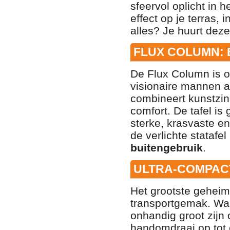
sfeervol oplicht in
effect op je terras, 
alles? Je huurt deze
FLUX COLUMN:
De Flux Column is 
visionaire mannen ac
combineert kunstzi
comfort. De tafel i
sterke, krasvaste en
de verlichte statafe
buitengebruik
.
ULTRA-COMPACT
Het grootste geheim
transportgemak. Waa
onhandig groot zijn 
handomdraai op tot e