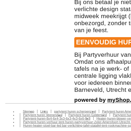
Bij ons betaal je ni
verlichte design st
midweek meekrijgt (
onbezorgd, zonder ti
van je feest.
EENVOUDIG HUR
Bij Partyverhuur va
Omdat ons afhaalpun
tafels na je werk- o
centrale ligging vla
voor iedereen binne
Barneveld, Utrecht 
powered by
myShop
Sitemap
Links
partytent huren scherpenzeel
Partytent huren Ame
Partytent huren Veenendaal
Partytent huren Gelderland
Partytent h
Partytent-huren-8x4-6x4-3x3-6x3-4x3-6x6-8x8
Heater-huren-blower-ve
Partytent-huren-verhuur-tent-huren-partyverhuur-Zeist-Amersfoort-Utrecht-
Huren-heater-stoel-bar-led bar-verlichting-tafel-statafel-tent-rookmachin