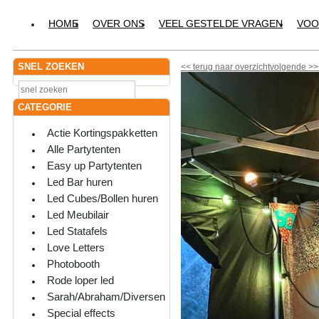
HOME
OVER ONS
VEEL GESTELDE VRAGEN
VOO
SNEL ZOEKEN
<<
terug naar overzicht
volgende
>>
CATEGORIE
Actie Kortingspakketten
Alle Partytenten
Easy up Partytenten
Led Bar huren
Led Cubes/Bollen huren
Led Meubilair
Led Statafels
Love Letters
Photobooth
Rode loper led
Sarah/Abraham/Diversen
Special effects