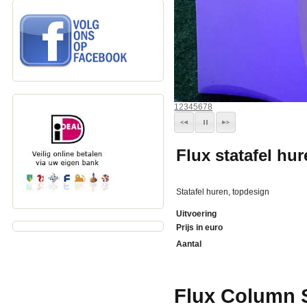
1
2
3
4
5
6
7
8
Flux statafel hu
Statafel huren, topdesign
Uitvoering
Prijs in euro
Aantal
Flux Column S