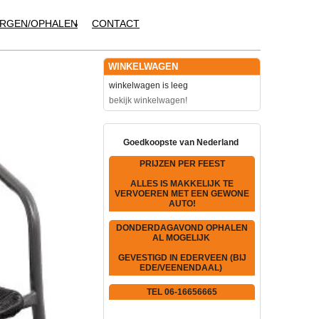
RGEN/OPHALEN
CONTACT
WINKELWAGEN
winkelwagen is leeg
bekijk winkelwagen!
Goedkoopste van Nederland
PRIJZEN PER FEEST
ALLES IS MAKKELIJK TE
VERVOEREN MET EEN GEWONE
AUTO!
DONDERDAGAVOND OPHALEN
AL MOGELIJK
GEVESTIGD IN EDERVEEN (BIJ
EDE/VEENENDAAL)
TEL 06-16656665