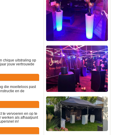
n chique uitstraling op
jaar jouw vertrouwde
ng die moeiteloos past
onstructie en de
t te vervoeren en op te
r werken als afhaalpunt
upersnel in!