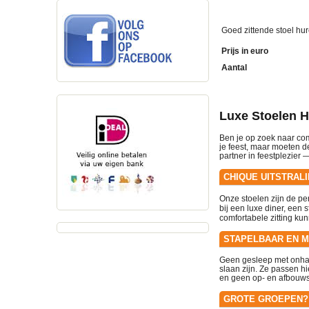
Goed zittende stoel hu
Prijs in euro
Aantal
Luxe Stoelen H
Ben je op zoek naar comf
je feest, maar moeten d
partner in feestplezier
— 
CHIQUE UITSTRAL
Onze stoelen zijn de pe
bij een luxe diner, een 
comfortabele zitting ku
STAPELBAAR EN 
Geen gesleep met onhan
slaan zijn. Ze passen h
en geen op- en afbouw
GROTE GROEPEN? 