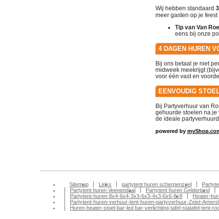
Wij hebben standaard
3
meer gasten op je fees
Tip van Van Roe
eens bij onze p
4 DAGEN HUREN VO
Bij ons betaal je niet pe
midweek meekrijgt (bij
voor één vast en voordel
EENVOUDIG STOEL
Bij Partyverhuur van R
gehuurde stoelen na je 
de ideale partyverhuurd
powered by
myShop.co
Sitemap
Links
partytent huren scherpenzeel
Partyt
Partytent huren Veenendaal
Partytent huren Gelderland
Partytent-huren-8x4-6x4-3x3-6x3-4x3-6x6-8x8
Heater-hur
Partytent-huren-verhuur-tent-huren-partyverhuur-Zeist-Amersfo
Huren-heater-stoel-bar-led bar-verlichting-tafel-statafel-te