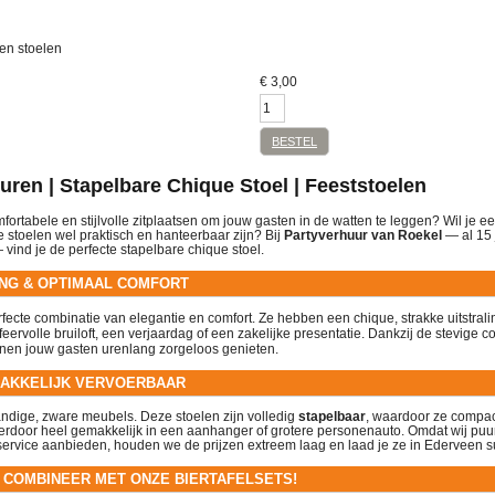
ren stoelen
€
3,00
BESTEL
uren | Stapelbare Chique Stoel | Feeststoelen
ortabele en stijlvolle zitplaatsen om jouw gasten in de watten te leggen? Wil je ee
e stoelen wel praktisch en hanteerbaar zijn? Bij
Partyverhuur van Roekel
— al 15 
vind je de perfecte stapelbare chique stoel.
ING & OPTIMAAL COMFORT
rfecte combinatie van elegantie en comfort. Ze hebben een chique, strakke uitstrali
sfeervolle bruiloft, een verjaardag of een zakelijke presentatie. Dankzij de stevige c
nnen jouw gasten urenlang zorgeloos genieten.
MAKKELIJK VERVOERBAAR
dige, zware meubels. Deze stoelen zijn volledig
stapelbaar
, waardoor ze compac
ierdoor heel gemakkelijk in een aanhanger of grotere personenauto. Omdat wij puu
service aanbieden
, houden we de prijzen extreem laag en laad je ze in Ederveen s
COMBINEER MET ONZE BIERTAFELSETS!