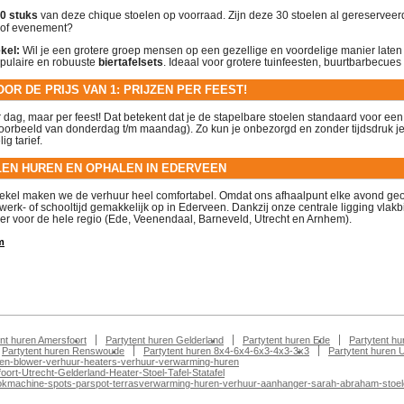
0 stuks
van deze chique stoelen op voorraad. Zijn deze 30 stoelen al gereserveer
t of evenement?
kel:
Wil je een grotere groep mensen op een gezellige en voordelige manier laten 
opulaire en robuuste
biertafelsets
. Ideaal voor grotere tuinfeesten, buurtbarbecue
OR DE PRIJS VAN 1: PRIJZEN PER FEEST!
r dag, maar per feest
! Dat betekent dat je de stapelbare stoelen standaard voor ee
voorbeeld van donderdag t/m maandag)
. Zo kun je onbezorgd en zonder tijdsdruk je 
ig tarief
.
EN HUREN EN OPHALEN IN EDERVEEN
oekel maken we de verhuur heel comfortabel
. Omdat ons afhaalpunt elke avond ge
werk- of schooltijd gemakkelijk op in Ederveen
. Dankzij onze centrale ligging vlak
er voor de hele regio (Ede, Veenendaal, Barneveld, Utrecht en Arnhem)
.
m
ent huren Amersfoort
Partytent huren Gelderland
Partytent huren Ede
Partytent h
Partytent huren Renswoude
Partytent huren 8x4-6x4-6x3-4x3-3x3
Partytent huren 
en-blower-verhuur-heaters-verhuur-verwarming-huren
ort-Utrecht-Gelderland-Heater-Stoel-Tafel-Statafel
nt-rookmachine-spots-parspot-terrasverwarming-huren-verhuur-aanhanger-sarah-abraham-stoe