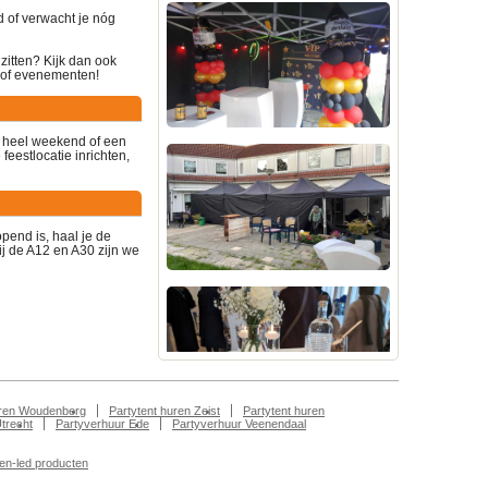
d of verwacht je nóg
zitten? Kijk dan ook
s of evenementen!
n heel weekend of een
feestlocatie inrichten,
opend is
, haal je de
bij de A12 en A30
zijn we
uren Woudenberg
Partytent huren Zeist
Partytent huren
Utrecht
Partyverhuur Ede
Partyverhuur Veenendaal
len-led producten