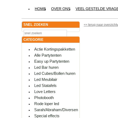
HOME
OVER ONS
VEEL GESTELDE VRAG
SNEL ZOEKEN
<<
terug naar overzicht
CATEGORIE
Actie Kortingspakketten
Alle Partytenten
Easy up Partytenten
Led Bar huren
Led Cubes/Bollen huren
Led Meubilair
Led Statafels
Love Letters
Photobooth
Rode loper led
Sarah/Abraham/Diversen
Special effects