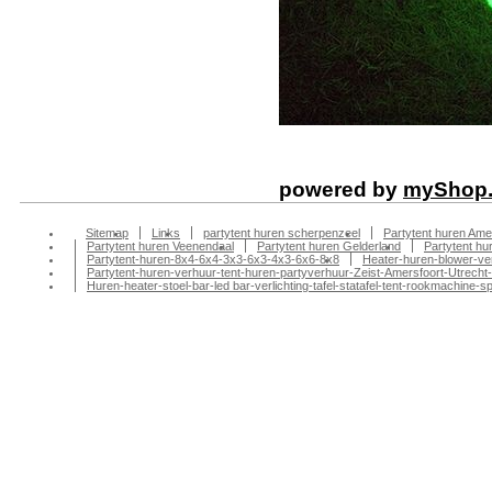
powered by
myShop
Sitemap
Links
partytent huren scherpenzeel
Partytent huren Ame
Partytent huren Veenendaal
Partytent huren Gelderland
Partytent h
Partytent-huren-8x4-6x4-3x3-6x3-4x3-6x6-8x8
Heater-huren-blower-ve
Partytent-huren-verhuur-tent-huren-partyverhuur-Zeist-Amersfoort-Utrecht-
Huren-heater-stoel-bar-led bar-verlichting-tafel-statafel-tent-rookmachin