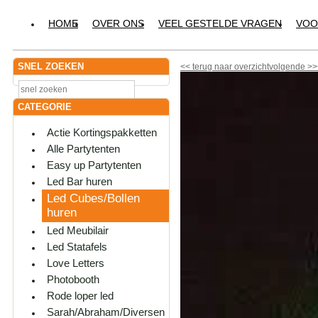
HOME
OVER ONS
VEEL GESTELDE VRAGEN
VOO
SNEL ZOEKEN
<<
terug naar overzicht
volgende
>>
CATEGORIE
Actie Kortingspakketten
Alle Partytenten
Easy up Partytenten
Led Bar huren
Led Cubes/Bollen
huren
Led Meubilair
Led Statafels
Love Letters
Photobooth
Rode loper led
Sarah/Abraham/Diversen