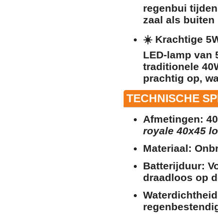
regenbui tijden
zaal als buiten 
☀️
Krachtige 5W
LED-lamp van 5
traditionele 40
prachtig op, wa
TECHNISCHE SPE
Afmetingen:
40
royale 40x45 lo
Materiaal:
Onbr
Batterijduur:
Vo
draadloos
op d
Waterdichtheid
regenbestendi