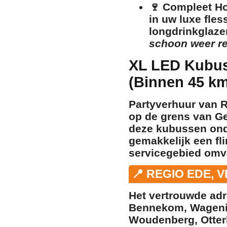
🍷
Compleet Ho
in uw luxe fles
longdrinkglaze
schoon weer re
XL LED Kubus
(Binnen 45 k
Partyverhuur van R
op de grens van Ge
deze kubussen onda
gemakkelijk een fli
servicegebied omv
📍 REGIO EDE, 
Het vertrouwde ad
Bennekom
,
Wagen
Woudenberg
,
Otter