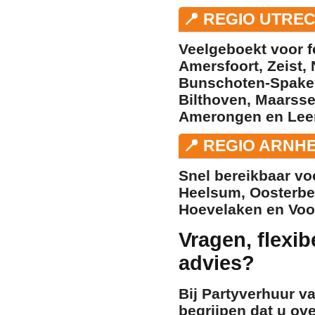
📍 REGIO UTRE
Veelgeboekt voor f
Amersfoort
,
Zeist
,
Bunschoten-Spake
Bilthoven
,
Maarss
Amerongen
en
Lee
📍 REGIO ARNH
Snel bereikbaar voo
Heelsum
,
Oosterb
Hoevelaken
en
Voo
Vragen, flexib
advies?
Bij Partyverhuur 
begrijpen dat u ov