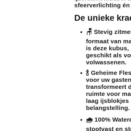
sfeerverlichting én
De unieke kr
🪑
Stevig zitmeu
formaat van ma
is deze kubus, 
geschikt als v
volwassenen
.
🍾
Geheime Fles
voor uw gasten!
transformeert d
ruimte voor maa
laag ijsblokjes
belangstelling.
🌧️
100% Waterd
stootvast en st