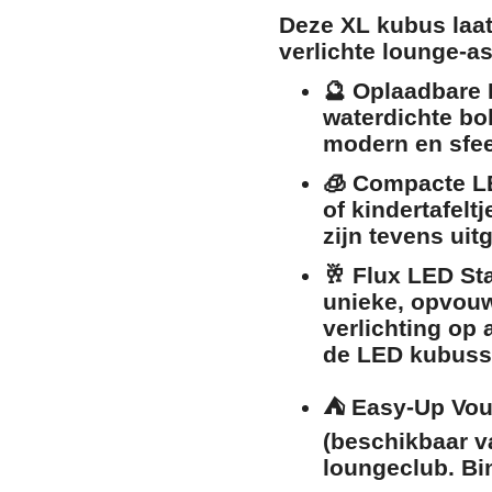
Deze XL kubus laat
verlichte lounge-a
🔮
Oplaadbare 
waterdichte bo
modern en sfeer
🧊
Compacte L
of kindertafelt
zijn tevens ui
🥂
Flux LED Sta
unieke, opvouw
verlichting op 
de LED kubuss
⛺
Easy-Up Vou
(beschikbaar va
loungeclub. Bi