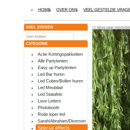
HOME
OVER ONS
VEEL GESTELDE VRAG
SNEL ZOEKEN
<<
terug naar overzicht
CATEGORIE
Actie Kortingspakketten
Alle Partytenten
Easy up Partytenten
Led Bar huren
Led Cubes/Bollen huren
Led Meubilair
Led Statafels
Love Letters
Photobooth
Rode loper led
Sarah/Abraham/Diversen
Special effects