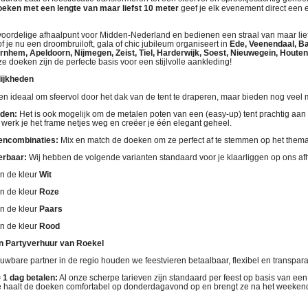
eken met een lengte van maar liefst 10 meter
geef je elk evenement direct een e
n voordelige afhaalpunt voor Midden-Nederland en bedienen een straal van maar lie
of je nu een droombruiloft, gala of chic jubileum organiseert in
Ede, Veenendaal, B
rnhem, Apeldoorn, Nijmegen, Zeist, Tiel, Harderwijk, Soest, Nieuwegein, Houten,
ze doeken zijn de perfecte basis voor een stijlvolle aankleding!
lijkheden
een ideaal om sfeervol door het dak van de tent te draperen, maar bieden nog veel
eden:
Het is ook mogelijk om de metalen poten van een (easy-up) tent prachtig aan 
o werk je het frame netjes weg en creëer je één elegant geheel.
rencombinaties:
Mix en match de doeken om ze perfect af te stemmen op het thema
erbaar:
Wij hebben de volgende varianten standaard voor je klaarliggen op ons af
n de kleur
Wit
n de kleur
Roze
n de kleur
Paars
n de kleur
Rood
n Partyverhuur van Roekel
ouwbare partner in de regio houden we feestvieren betaalbaar, flexibel en transpar
 1 dag betalen:
Al onze scherpe tarieven zijn standaard per feest op basis van ee
Je haalt de doeken comfortabel op donderdagavond op en brengt ze na het week