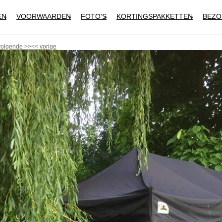
EN
VOORWAARDEN
FOTO'S
KORTINGSPAKKETTEN
BEZO
volgende
>>
<<
vorige