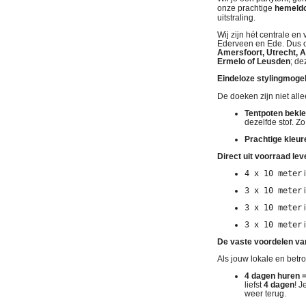
onze prachtige
hemeldo
uitstraling.
Wij zijn hét centrale e
Ederveen en Ede
. Dus 
Amersfoort, Utrecht, A
Ermelo of Leusden
; de
Eindeloze stylingmoge
De doeken zijn niet all
Tentpoten bekl
dezelfde stof. Z
Prachtige kleu
Direct uit voorraad lev
4 x 10 meter
i
3 x 10 meter
i
3 x 10 meter
i
3 x 10 meter
i
De vaste voordelen va
Als jouw lokale en betr
4 dagen huren =
liefst
4 dagen
! 
weer terug
.