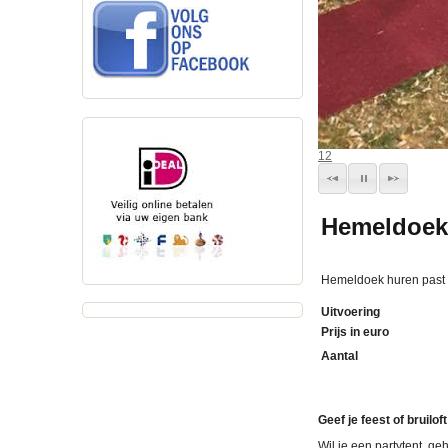
1
2
Hemeldoek 
Hemeldoek huren past in
Uitvoering
Prijs in euro
Aantal
Geef je feest of bruil
Wil je een partytent, ge