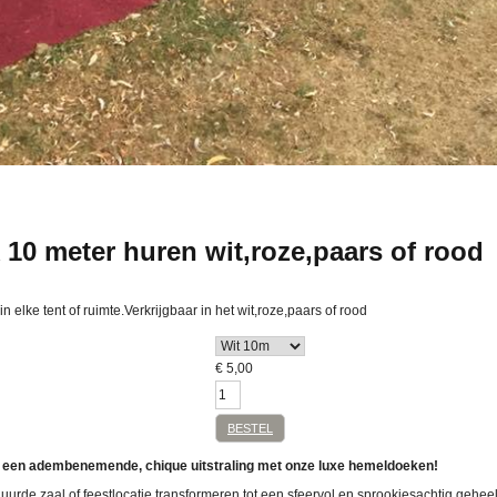
10 meter huren wit,roze,paars of rood
 elke tent of ruimte.Verkrijgbaar in het wit,roze,paars of rood
€
5,00
BESTEL
oft een adembenemende, chique uitstraling met onze luxe hemeldoeken!
huurde zaal of feestlocatie transformeren tot een sfeervol en sprookjesachtig gehe