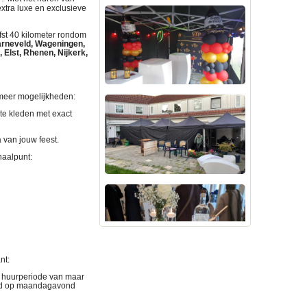
xtra luxe en exclusieve
fst 40 kilometer rondom
arneveld, Wageningen,
 Elst, Rhenen, Nijkerk,
 meer mogelijkheden:
te kleden met exact
 van jouw feest.
haalpunt
:
ant
:
n huurperiode van maar
end op maandagavond