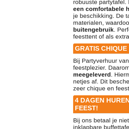
robuuste partytafel
een comfortabele 
je beschikking. De 
materialen, waardoo
buitengebruik
. Per
feesttent of als ext
GRATIS CHIQUE
Bij Partyverhuur va
feestplezier. Daarom
meegeleverd
. Hier
netjes af. Dit besche
zeer chique en feeste
4 DAGEN HUREN 
FEEST!
Bij ons betaal je nie
inklapbare buffetta