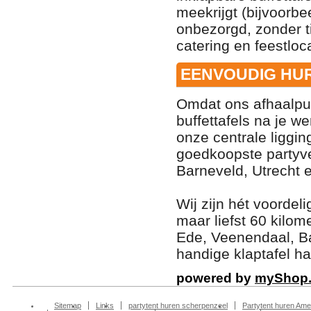
meekrijgt (bijvoorb
onbezorgd, zonder ti
catering en feestloca
EENVOUDIG HUR
Omdat ons afhaalpu
buffettafels na je w
onze centrale liggin
goedkoopste partyve
Barneveld, Utrecht 
Wij zijn hét voordel
maar liefst 60 kilo
Ede, Veenendaal, Ba
handige klaptafel haa
powered by
myShop
Sitemap
Links
partytent huren scherpenzeel
Partytent huren Ame