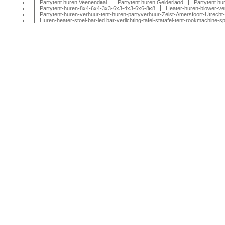
Partytent huren Veenendaal
Partytent huren Gelderland
Partytent h
Partytent-huren-8x4-6x4-3x3-6x3-4x3-6x6-8x8
Heater-huren-blower-ve
Partytent-huren-verhuur-tent-huren-partyverhuur-Zeist-Amersfoort-Utrecht-
Huren-heater-stoel-bar-led bar-verlichting-tafel-statafel-tent-rookmachin