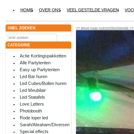
HOME
OVER ONS
VEEL GESTELDE VRAGEN
VOO
SNEL ZOEKEN
<<
terug naar overzicht
volgende
>>
CATEGORIE
Actie Kortingspakketten
Alle Partytenten
Easy up Partytenten
Led Bar huren
Led Cubes/Bollen huren
Led Meubilair
Led Statafels
Love Letters
Photobooth
Rode loper led
Sarah/Abraham/Diversen
Special effects