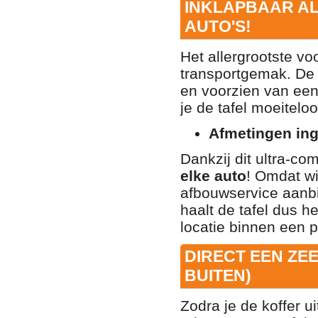
INKLAPBAAR AL
AUTO'S!
Het allergrootste vo
transportgemak. De t
en voorzien van een
je de tafel moeiteloo
Afmetingen inge
Dankzij dit ultra-c
elke auto
! Omdat wi
afbouwservice aanb
haalt de tafel dus h
locatie binnen een 
DIRECT EEN ZE
BUITEN)
Zodra je de koffer u