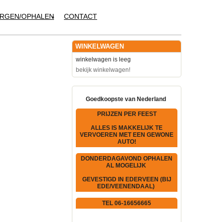
RGEN/OPHALEN
CONTACT
WINKELWAGEN
winkelwagen is leeg
bekijk winkelwagen!
Goedkoopste van Nederland
PRIJZEN PER FEEST
ALLES IS MAKKELIJK TE
VERVOEREN MET EEN GEWONE
AUTO!
DONDERDAGAVOND OPHALEN
AL MOGELIJK
GEVESTIGD IN EDERVEEN (BIJ
EDE/VEENENDAAL)
TEL 06-16656665