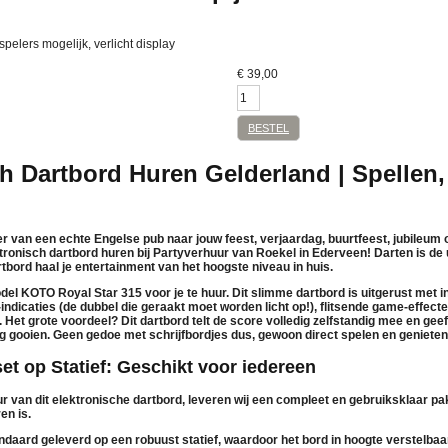
 spelers mogelijk, verlicht display
€
39,00
BESTEL
h Dartbord Huren Gelderland | Spellen,
er van een echte Engelse pub naar jouw feest, verjaardag, buurtfeest, jubileum 
tronisch dartbord huren
bij
Partyverhuur van Roekel
in Ederveen! Darten is de
rtbord haal je entertainment van het hoogste niveau in huis.
odel
KOTO Royal Star 315
voor je
te huur
. Dit slimme dartbord is uitgerust met i
indicaties (de dubbel die geraakt moet worden licht op!), flitsende game-effect
 Het grote voordeel? Dit dartbord telt de score volledig zelfstandig mee en ge
 gooien. Geen gedoe met schrijfbordjes dus, gewoon direct spelen en genieten
et op Statief: Geschikt voor iedereen
ur
van dit elektronische dartbord, leveren wij een compleet en gebruiksklaar pa
en is.
andaard geleverd op een
robuust statief
, waardoor het bord in hoogte verstelbaar