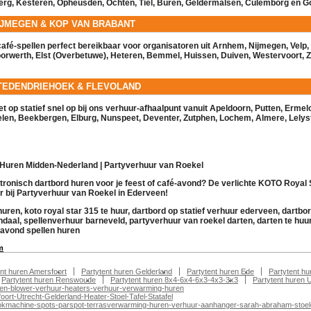
erg
,
Kesteren
,
Opheusden
,
Ochten
,
Tiel
,
Buren
,
Geldermalsen
,
Culemborg
en
G
IJMEGEN & KOP VAN BRABANT
afé-spellen perfect bereikbaar voor organisatoren uit
Arnhem
,
Nijmegen
,
Velp
,
orwerth
,
Elst (Overbetuwe)
,
Heteren
,
Bemmel
,
Huissen
,
Duiven
,
Westervoort
,
Z
TEDENDRIEHOEK & FLEVOLAND
t op statief snel op bij ons
verhuur
-afhaalpunt vanuit
Apeldoorn
,
Putten
,
Ermel
len
,
Beekbergen
,
Elburg
,
Nunspeet
,
Deventer
,
Zutphen
,
Lochem
,
Almere
,
Lelys
 Huren Midden-Nederland | Partyverhuur van Roekel
tronisch dartbord huren voor je feest of café-avond? De verlichte KOTO Royal 
ur bij Partyverhuur van Roekel in Ederveen!
uren, koto royal star 315 te huur, dartbord op statief verhuur ederveen, dartbor
ndaal, spellenverhuur barneveld, partyverhuur van roekel darten, darten te huur
 avond spellen huren
m
ent huren Amersfoort
Partytent huren Gelderland
Partytent huren Ede
Partytent h
Partytent huren Renswoude
Partytent huren 8x4-6x4-6x3-4x3-3x3
Partytent huren 
en-blower-verhuur-heaters-verhuur-verwarming-huren
ort-Utrecht-Gelderland-Heater-Stoel-Tafel-Statafel
nt-rookmachine-spots-parspot-terrasverwarming-huren-verhuur-aanhanger-sarah-abraham-stoe