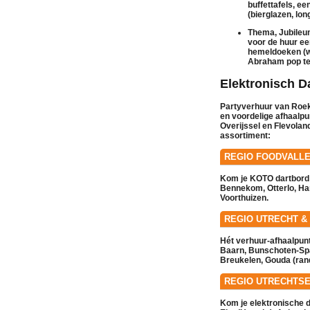
buffettafels
, ee
(bierglazen, lo
Thema, Jubileum
voor de
huur
ee
hemeldoeken
(w
Abraham pop
t
Elektronisch 
Partyverhuur van Roek
en voordelige afhaalpu
Overijssel en Flevolan
assortiment:
REGIO FOODVALLE
Kom je KOTO dartbord 
Bennekom
,
Otterlo
,
Ha
Voorthuizen
.
REGIO UTRECHT &
Hét
verhuur
-afhaalpun
Baarn
,
Bunschoten-Sp
Breukelen
,
Gouda (ran
REGIO UTRECHTS
Kom je elektronische d