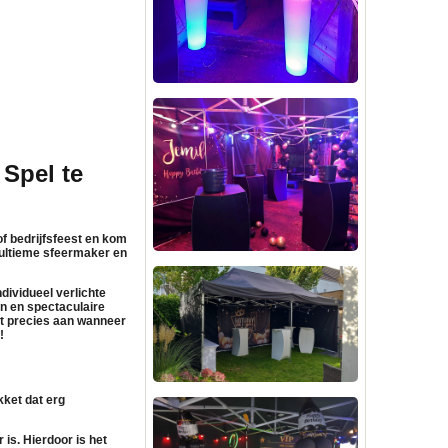
 Spel te
of bedrijfsfeest en kom
 ultieme sfeermaker en
ndividueel verlichte
en en spectaculaire
eft precies aan wanneer
!
kket dat erg
 is. Hierdoor is het