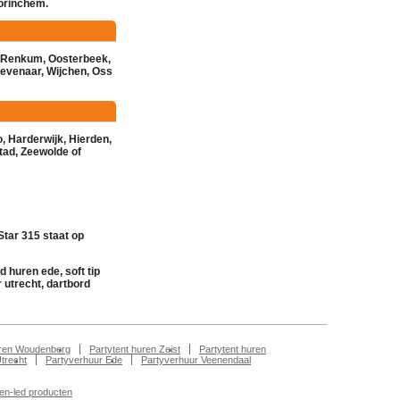
orinchem
.
Renkum
,
Oosterbeek
,
evenaar
,
Wijchen
,
Oss
o
,
Harderwijk
,
Hierden
,
tad
,
Zeewolde
of
Star 315 staat op
d huren ede, soft tip
 utrecht, dartbord
uren Woudenberg
Partytent huren Zeist
Partytent huren
Utrecht
Partyverhuur Ede
Partyverhuur Veenendaal
len-led producten