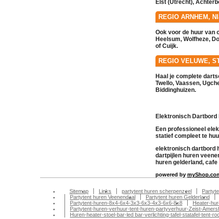
Elst (Utrecht)
,
Achterb
REGIO ARNHEM, N
Ook voor de
huur
van c
Heelsum
,
Wolfheze
,
Do
of
Cuijk
.
REGIO VELUWE, S
Haal je complete dartse
Twello
,
Vaassen
,
Ugche
Biddinghuizen
.
Elektronisch Dartbord
Een professioneel elek
statief compleet te hu
elektronisch dartbord h
dartpijlen huren veene
huren gelderland, cafe
powered by
myShop.co
Sitemap
Links
partytent huren scherpenzeel
Partyt
Partytent huren Veenendaal
Partytent huren Gelderland
Partytent-huren-8x4-6x4-3x3-6x3-4x3-6x6-8x8
Heater-hur
Partytent-huren-verhuur-tent-huren-partyverhuur-Zeist-Amersfo
Huren-heater-stoel-bar-led bar-verlichting-tafel-statafel-te