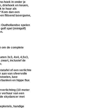
no-hoek in onder je
en, driehoek en keuen,
k te huur als
? Kom dan een
een flitsend
lasergame
,
he Oudhollandse spelen
e
golf spel (minigolf)
en
.
en om de complete
aten 3x3, 4x4, 4,5x3,
n
zwart
, inclusief de
r
.
tatafel
of een
verlichte
r
aan van sfeervolle
lstoelen
,
luxe
ierbanken
en hippe
flux
rverlichting
(10 meter
de
verhuur
van een
nde
skydancer met
epketels
, handige