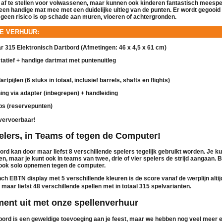
ct af te stellen voor volwassenen, maar kunnen ook kinderen fantastisch meespel
en handige mat mee met een duidelijke uitleg van de punten. Er wordt gegooid
 geen risico is op schade aan muren, vloeren of achtergronden.
DE VERHUUR:
r 315 Elektronisch Dartbord
(Afmetingen: 46 x 4,5 x 61 cm)
tatief
+ handige dartmat met puntenuitleg
dartpijlen
(6 stuks in totaal, inclusief barrels, shafts en flights)
ing via adapter
(inbegrepen) + handleiding
ps
(reservepunten)
vervoerbaar!
elers, in Teams of tegen de Computer!
bord kan door maar liefst
8 verschillende spelers tegelijk
gebruikt worden. Je kun
en, maar je kunt ook in teams van twee, drie of vier spelers de strijd aangaan. 
 ook solo opnemen tegen de computer.
nch EBTN display met 5 verschillende kleuren is de score vanaf de werplijn altij
.
 maar liefst
48 verschillende spellen
met in totaal
315 spelvarianten
ment uit met onze spellenverhuur
bord is een geweldige toevoeging aan je feest, maar we hebben nog veel meer 