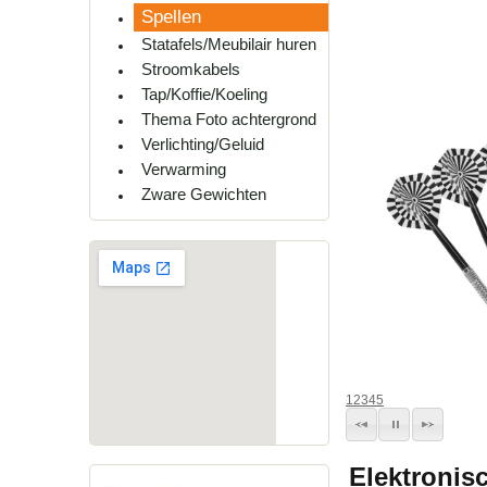
Spellen
Statafels/Meubilair huren
Stroomkabels
Tap/Koffie/Koeling
Thema Foto achtergrond
Verlichting/Geluid
Verwarming
Zware Gewichten
1
2
3
4
5
Elektronis