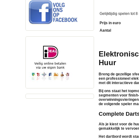
Gelijktijdig spelen tot 8
Prijs in euro
Aantal
Elektronisc
Huur
Breng de gezellige sfe
een professioneel
elek
met dit interactieve da
Bij ons staat het topm
segmenten voor finish-
overwinningsvieringen.
de volgende speler mag
Complete Darts
Als je kiest voor de
hu
gemakkelijk te vervoer
Het dartbord wordt st