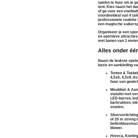
spelen
te huur
om je ga
tent. Kies naast het d
of ga voor een
voetbalt
voordeeldeal van 4 tafe
professionele
roulette 
een magische
suikers
Organiseer je een spor
en sportieve attracties
met banen van 3 meter
Alles onder éé
Naast de leukste spel
basis en aankleding va
Tenten & Toebeh
4,5x6, 4,5x9, 6
huur
van
gewic
Meubilair & Aan
statafel
met een
LED-barren
,
led
barkrukken
,
in
stoelen
.
Sfeerverlichtin
of 20 m streng 
bellenblaasmac
blower
.
Horeca, Koeling