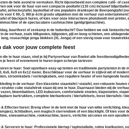
sten de hele avond te vermaken. Richt bijvoorbeeld een complete café- of casi
arten ook voor de
huur
van een compacte
pooltafel (130 cm)
inclusief biljartball
afel
,
airhockeytafel
,
basketbal
of ons populaire drankspel de
Beerpongtafel
(oo
ls voor € 99,-!). Wil je écht groots uitpakken met de
verhuur
van entertainment
tafel
of
blackjack huren
, of kies voor onze interactieve
photobooth
met printer, 
pinmachine
of de spectaculaire
cashmachine (geldgrijpmachine)
.
tdag, buurtfeest of zeskamp in de buitenlucht? Dan hebben we ook fantastisc
 in de
verhuur
, zoals
blikgooien
,
bijlgooien
,
pijl en boog schieten
, ons uitdagend
 lang, reusachtige
jenga blokken (XL Jenga)
of een stevig touw voor
touwtrekk
n dak voor jouw complete feest
en die
te huur
staan, vind je bij Partyverhuur van Roekel alle feestbenodigdhed
n je feest of evenement te huren tegen scherpe tarieven:
oren te huur:
Snel opzetbare
easy-up tenten
en traditionele
partytenten
in de m
x3, 6x6, 6x9 en 6x12 meter. Beschikbaar voor de
verhuur
in stijlvol
wit
of moder
hten
,
stroomkabels / verlengkabels
, een
reguliere heater
of een
hangende heate
kleding in de verhuur:
Een klassieke
staantafel / statafel
, een
robuuste houten s
 strakke
cube statafelrok
staan bij ons
te huur
. Daarnaast bieden wij de
verhuu
 vazen
,
bloembakken
,
LED-kubussen
, comfortabele
stoelen
,
klapstoelen
,
stape
klapbare barkrukken
, complete
bierbanksets / biertafelsets
, losse
biertafels / b
g & Effecten huren:
Breng sfeer in de tent met de
huur
van
witte verlichting
,
kleu
lampjes),
lichtbalken
, een magisch
sterrendoek
of een
blacklight
. Of kies voor 
hine
,
sneeuwmachine
,
rookmachine
,
lasers
,
verlichte aircones
en een opvalle
 & Serveren te huur:
Professionele
biertap / tapinstallatie
, ruime
koelkasten
,
so