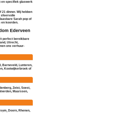
) en specifiek
glaswerk
of 21 dinner. Wij hebben
, sfeervolle
blaasbare
Sarah pop
of
s en koorden
.
ndom Ederveen
ét perfect bereikbare
and, Utrecht,
nnen ons
verhuur
-
l
,
Barneveld
,
Lunteren
,
en
,
Kootwijkerbroek
of
denberg
,
Zeist
,
Soest
,
Woerden
,
Maarssen
,
rsum
,
Doorn
,
Rhenen
,