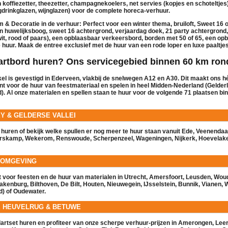
n
koffiezetter
,
theezetter
,
champagnekoelers
, net
servies
(kopjes en schoteltjes
ngdrinkglazen, wijnglazen) voor de complete horeca-
verhuur
.
 & Decoratie in de verhuur:
Perfect voor een
winter thema
, bruiloft, Sweet 16 
n
huwelijksboog
,
sweet 16 achtergrond
,
verjaardag doek
,
21 party achtergrond
it, rood of paars), een
opblaasbaar verkeersbord
,
borden met 50 of 65
, een op
e huur
. Maak de entree exclusief met de
huur
van een
rode loper
en
luxe paaltje
Dartbord huren? Ons servicegebied binnen 60 km ro
el is gevestigd in
Ederveen
, vlakbij de snelwegen A12 en A30. Dit maakt ons h
nt voor de
huur
van feestmateriaal en spelen in heel Midden-Nederland (Gelderl
d). Al onze materialen en spellen staan
te huur
voor de volgende 71 plaatsen bi
Y & GELDERSE VALLEI
huren of bekijk welke spullen er nog meer
te huur
staan vanuit
Ede
,
Veenendaa
rskamp
,
Wekerom
,
Renswoude
,
Scherpenzeel
,
Wageningen
,
Nijkerk
,
Hoevelak
 OMGEVING
t voor feesten en de
huur
van materialen in
Utrecht
,
Amersfoort
,
Leusden
,
Wou
akenburg
,
Bilthoven
,
De Bilt
,
Houten
,
Nieuwegein
,
IJsselstein
,
Bunnik
,
Vianen
,
d)
of
Oudewater
.
E HEUVELRUG & BETUWE
artset huren en profiteer van onze scherpe
verhuur
-prijzen in
Amerongen
,
Lee