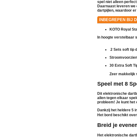
spel niet alleen perfe
Daarnaast leveren we e
dartpijlen
, waardoor er
INBEGREPEN BIJ 
KOTO Royal Sta
In hoogte verstelbaar s
2 Sets soft tip 
Stroomvoorzien
30 Extra Soft Ti
Zeer makkelijk 
Speel met 8 Sp
Dit elektronische dart
allen tegen elkaar spel
probleem! Je kunt het
Dankzij het heldere 5 i
Het bord beschikt over
Breid je evene
Het elektronische dart