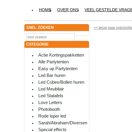
HOME
OVER ONS
VEEL GESTELDE VRAG
SNEL ZOEKEN
<<
terug naar overzicht
CATEGORIE
Actie Kortingspakketten
Alle Partytenten
Easy up Partytenten
Led Bar huren
Led Cubes/Bollen huren
Led Meubilair
Led Statafels
Love Letters
Photobooth
Rode loper led
Sarah/Abraham/Diversen
Special effects