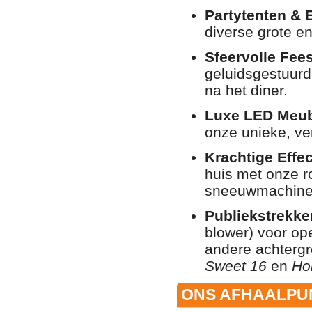
Partytenten & 
diverse grote e
Sfeervolle Fees
geluidsgestuurd
na het diner.
Luxe LED Meubi
onze unieke, ver
Krachtige Effe
huis met onze r
sneeuwmachine
Publiekstrekke
blower) voor op
andere achterg
Sweet 16
en
Ho
ONS AFHAALPUN