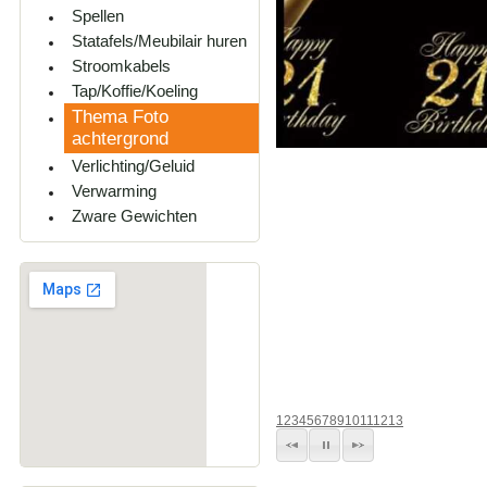
Spellen
Statafels/Meubilair huren
Stroomkabels
Tap/Koffie/Koeling
Thema Foto
achtergrond
Verlichting/Geluid
Verwarming
Zware Gewichten
1
2
3
4
5
6
7
8
9
10
11
12
13