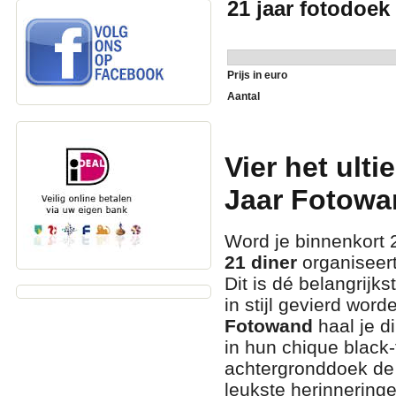
21 jaar fotodoe
Prijs in euro
Aantal
Vier het ulti
Jaar Fotowa
Word je binnenkort 2
21 diner
organiseert
Dit is dé belangrijks
in stijl gevierd wor
Fotowand
haal je d
in hun chique black-
achtergronddoek de p
leukste herinneringe