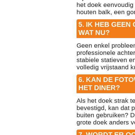
het doek eenvoudig
houten balk, een gor
5. IK HEB GEEN
WAT NU?
Geen enkel probleem
professionele achter
stabiele statieven 
volledig vrijstaand k
6. KAN DE FOT
HET DINER?
Als het doek strak t
bevestigd, kan dat p
buiten gebruiken? Da
grote doek anders v
7. WORDT ER O