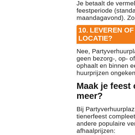
Je betaalt de vermel
feestperiode (stan
maandagavond). Zo 
10. LEVEREN O
LOCATIE?
Nee, Partyverhuurpl
geen bezorg-, op- o
ophaalt en binnen e
huurprijzen ongeken
Maak je feest
meer?
Bij Partyverhuurplaz
tienerfeest complee
andere populaire ver
afhaalprijzen: