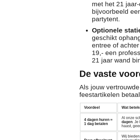
met het 21 jaar
bijvoorbeeld een
partytent.
Optionele statie
geschikt ophangp
entree of achter
19,- een profess
21 jaar wand bi
De vaste voor
Als jouw vertrouwde
feestartikelen betaal
Voordeel
Wat beteke
Al onze sc
4 dagen huren =
dagen
. Je
1 dag betalen
haast, gee
Wij biede