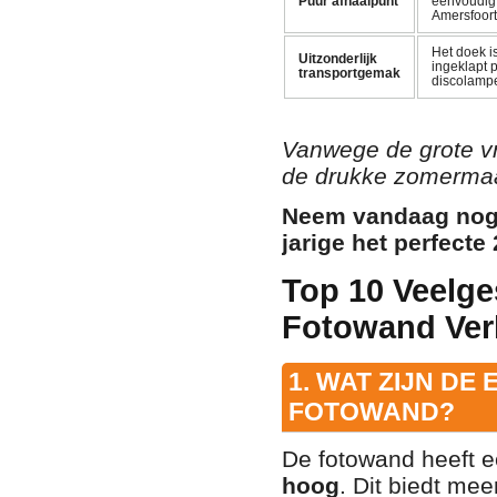
Puur afhaalpunt
eenvoudig a
Amersfoort
Het doek i
Uitzonderlijk
ingeklapt 
transportgemak
discolampe
Vanwege de grote vr
de drukke zomermaan
Neem vandaag nog 
jarige het perfecte 
Top 10 Veelge
Fotowand Ver
1. WAT ZIJN DE
FOTOWAND?
De fotowand heeft e
hoog
. Dit biedt me