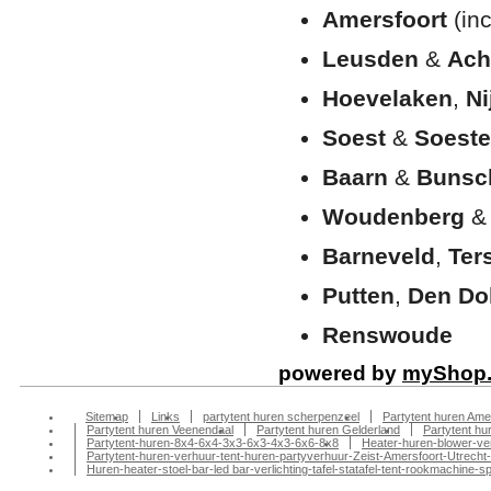
Amersfoort
(inc
Leusden
&
Ach
Hoevelaken
,
Ni
Soest
&
Soeste
Baarn
&
Bunsc
Woudenberg
Barneveld
,
Ter
Putten
,
Den Do
Renswoude
powered by
myShop
Sitemap
Links
partytent huren scherpenzeel
Partytent huren Ame
Partytent huren Veenendaal
Partytent huren Gelderland
Partytent h
Partytent-huren-8x4-6x4-3x3-6x3-4x3-6x6-8x8
Heater-huren-blower-ve
Partytent-huren-verhuur-tent-huren-partyverhuur-Zeist-Amersfoort-Utrecht-
Huren-heater-stoel-bar-led bar-verlichting-tafel-statafel-tent-rookmachin