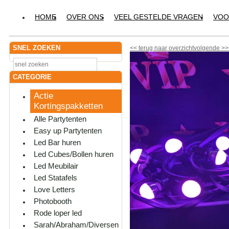
HOME
OVER ONS
VEEL GESTELDE VRAGEN
VOO
SNEL ZOEKEN
<<
terug naar overzicht
volgende
>>
CATEGORIE
Actie
Kortingspakketten
Alle Partytenten
Easy up Partytenten
Led Bar huren
Led Cubes/Bollen huren
Led Meubilair
Led Statafels
Love Letters
Photobooth
Rode loper led
Sarah/Abraham/Diversen