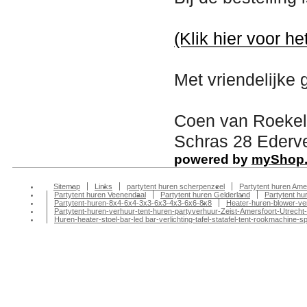
(Klik hier voor he
Met vriendelijke 
Coen van Roekel
Schras 28 Ederve
powered by
myShop
Sitemap
Links
partytent huren scherpenzeel
Partytent huren Ame
Partytent huren Veenendaal
Partytent huren Gelderland
Partytent h
Partytent-huren-8x4-6x4-3x3-6x3-4x3-6x6-8x8
Heater-huren-blower-ve
Partytent-huren-verhuur-tent-huren-partyverhuur-Zeist-Amersfoort-Utrecht-
Huren-heater-stoel-bar-led bar-verlichting-tafel-statafel-tent-rookmachin