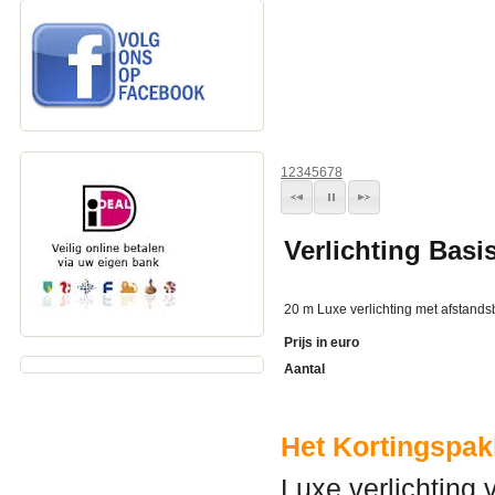
1
2
3
4
5
6
7
8
Verlichting Basi
20 m Luxe verlichting met afstand
Prijs in euro
Aantal
Het
Kortingspak
Luxe verlichting