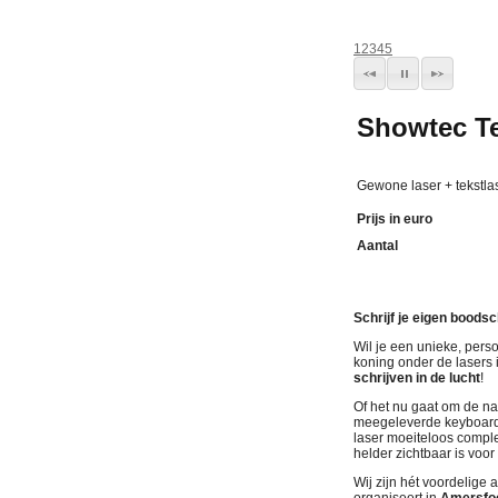
1
2
3
4
5
Showtec Te
Gewone laser + tekstla
Prijs in euro
Aantal
Schrijf je eigen boods
Wil je een unieke, pers
koning onder de lasers 
schrijven in de lucht
!
Of het nu gaat om de na
meegeleverde keyboard 
laser moeiteloos compl
helder zichtbaar is voor 
Wij zijn hét voordelige