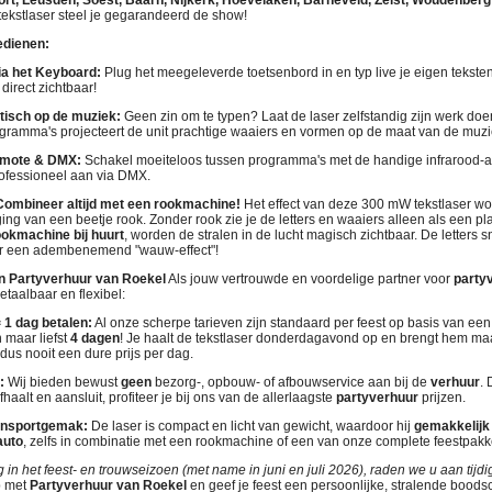
rt, Leusden, Soest, Baarn, Nijkerk, Hoevelaken, Barneveld, Zeist, Woudenberg
tekstlaser steel je gegarandeerd de show!
edienen:
ia het Keyboard:
Plug het meegeleverde toetsenbord in en typ live je eigen tekste
direct zichtbaar!
tisch op de muziek:
Geen zin om te typen? Laat de laser zelfstandig zijn werk doe
ramma's projecteert de unit prachtige waaiers en vormen op de maat van de muzi
emote & DMX:
Schakel moeiteloos tussen programma's met de handige infrarood-a
rofessioneel aan via DMX.
Combineer altijd met een rookmachine!
Het effect van deze 300 mW tekstlaser word
ng van een beetje rook. Zonder rook zie je de letters en waaiers alleen als een pla
ookmachine bij huurt
, worden de stralen in de lucht magisch zichtbaar. De letters 
oor een adembenemend "wauw-effect"!
n Partyverhuur van Roekel
Als jouw vertrouwde en voordelige partner voor
party
etaalbaar en flexibel:
 1 dag betalen:
Al onze scherpe tarieven zijn standaard per feest op basis van ee
 maar liefst
4 dagen
! Je haalt de tekstlaser donderdagavond op en brengt hem 
 dus nooit een dure prijs per dag.
:
Wij bieden bewust
geen
bezorg-, opbouw- of afbouwservice aan bij de
verhuur
. 
haalt en aansluit, profiteer je bij ons van de allerlaagste
partyverhuur
prijzen.
ransportgemak:
De laser is compact en licht van gewicht, waardoor hij
gemakkelijk 
auto
, zelfs in combinatie met een rookmachine of een van onze complete feestpakk
n het feest- en trouwseizoen (met name in juni en juli 2026), raden we u aan tijdig
p met
Partyverhuur van Roekel
en geef je feest een persoonlijke, stralende bood