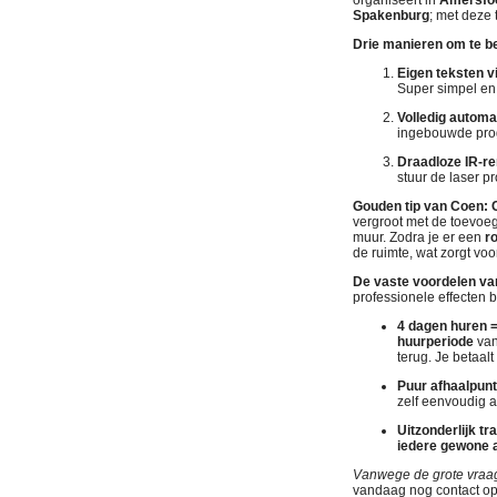
organiseert in
Amersfoo
Spakenburg
; met deze 
Drie manieren om te b
Eigen teksten v
Super simpel en 
Volledig automa
ingebouwde prog
Draadloze IR-r
stuur de laser p
Gouden tip van Coen: 
vergroot met de toevoegi
muur. Zodra je er een
r
de ruimte, wat zorgt v
De vaste voordelen va
professionele effecten b
4 dagen huren =
huurperiode
van
terug. Je betaalt
Puur afhaalpunt
zelf eenvoudig af
Uitzonderlijk t
iedere gewone 
Vanwege de grote vraag i
vandaag nog contact o