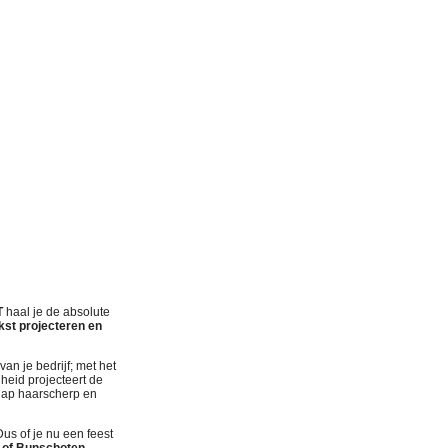
T
haal je de absolute
kst projecteren en
an je bedrijf; met het
heid projecteert de
chap haarscherp en
us of je nu een feest