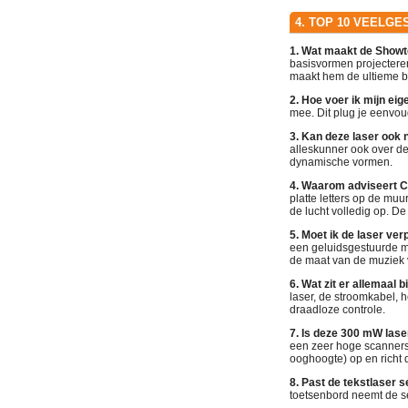
4. TOP 10 VEELG
1. Wat maakt de Showte
basisvormen projectere
maakt hem de ultieme b
2. Hoe voer ik mijn eig
mee. Dit plug je eenvoud
3. Kan deze laser ook
alleskunner ook over de
dynamische vormen.
4. Waarom adviseert C
platte letters op de muu
de lucht volledig op. De 
5. Moet ik de laser ver
een geluidsgestuurde m
de maat van de muziek v
6. Wat zit er allemaal 
laser, de stroomkabel, 
draadloze controle.
7. Is deze 300 mW lase
een zeer hoge scannersn
ooghoogte) op en richt d
8. Past de tekstlaser 
toetsenbord neemt de se