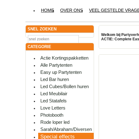
HOME
OVER ONS
VEEL GESTELDE VRAG
SNEL ZOEKEN
Welkom bij Partyverhu
ACTIE
:
Complete Eas
CATEGORIE
Actie Kortingspakketten
Alle Partytenten
Easy up Partytenten
Led Bar huren
Led Cubes/Bollen huren
Led Meubilair
Led Statafels
Love Letters
Photobooth
Rode loper led
Sarah/Abraham/Diversen
Special effects