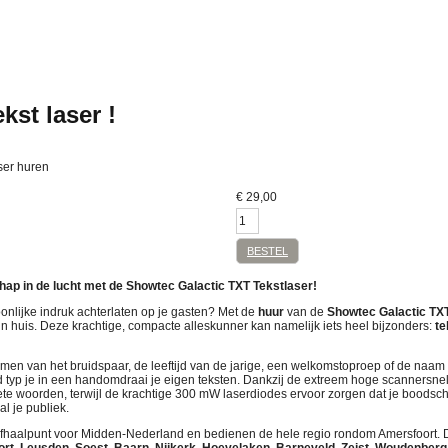
kst laser !
ser huren
€
29,00
BESTEL
chap in de lucht met de Showtec Galactic TXT Tekstlaser!
oonlijke indruk achterlaten op je gasten? Met de
huur
van de
Showtec Galactic TX
in huis. Deze krachtige, compacte alleskunner kan namelijk iets heel bijzonders:
te
men van het bruidspaar, de leeftijd van de jarige, een welkomstoproep of de naam v
typ je in een handomdraai je eigen teksten. Dankzij de extreem hoge scannersnel
ete woorden, terwijl de krachtige 300 mW laserdiodes ervoor zorgen dat je boods
al je publiek.
 afhaalpunt voor Midden-Nederland en bedienen de hele regio rondom Amersfoort. D