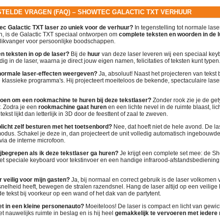
ESTELDE VRAGEN (FAQ) – SHOWTEC GALACTIC TXT VERHUUR
c Galactic TXT laser zo uniek voor de verhuur?
In tegenstelling tot normale lase
n, is de Galactic TXT speciaal ontworpen om
complete teksten en woorden in de l
likvanger voor persoonlijke boodschappen.
en teksten in op de laser?
Bij de
huur
van deze laser leveren wij een speciaal key
ig in de laser, waarna je direct jouw eigen namen, felicitaties of teksten kunt typen
 normale laser-effecten weergeven?
Ja, absoluut! Naast het projecteren van tekst
 klassieke programma's. Hij projecteert moeiteloos de bekende, spectaculaire lase
oen om een rookmachine te huren bij deze tekstlaser?
Zonder rook zie je de gety
r. Zodra je een
rookmachine gaat huren
en een lichte nevel in de ruimte blaast, lic
tekst lijkt dan letterlijk in 3D door de feesttent of zaal te zweven.
plicht zelf besturen met het toetsenbord?
Nee, dat hoeft niet de hele avond. De la
odus. Schakel je deze in, dan projecteert de unit volledig automatisch ingebouw
ia de interne microfoon.
bijbegrepen als ik deze tekstlaser ga huren?
Je krijgt een complete set mee: de S
het speciale keyboard voor tekstinvoer en een handige infrarood-afstandsbediening
r veilig voor mijn gasten?
Ja, bij normaal en correct gebruik is de laser volkomen 
elheid heeft, bewegen de stralen razendsnel. Hang de laser altijd op een veilige
e tekst bij voorkeur op een wand of het dak van de partytent.
set in een kleine personenauto?
Moeiteloos! De laser is compact en licht van gewi
t nauwelijks ruimte in beslag en is hij heel
gemakkelijk te vervoeren met iedere