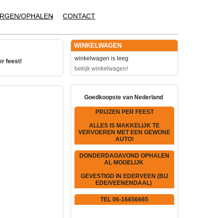
RGEN/OPHALEN
CONTACT
WINKELWAGEN
winkelwagen is leeg
er feest!
bekijk winkelwagen!
Goedkoopste van Nederland
PRIJZEN PER FEEST
ALLES IS MAKKELIJK TE
VERVOEREN MET EEN GEWONE
AUTO!
DONDERDAGAVOND OPHALEN
AL MOGELIJK
GEVESTIGD IN EDERVEEN (BIJ
EDE/VEENENDAAL)
TEL 06-16656665