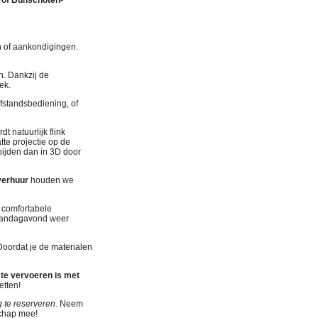
 of Bunschoten-
n of aankondigingen.
n. Dankzij de
ek.
fstandsbediening, of
t natuurlijk flink
tte projectie op de
snijden dan in 3D door
verhuur
houden we
n comfortabele
maandagavond weer
Doordat je de materialen
te vervoeren is met
etten!
 te reserveren.
Neem
schap mee!