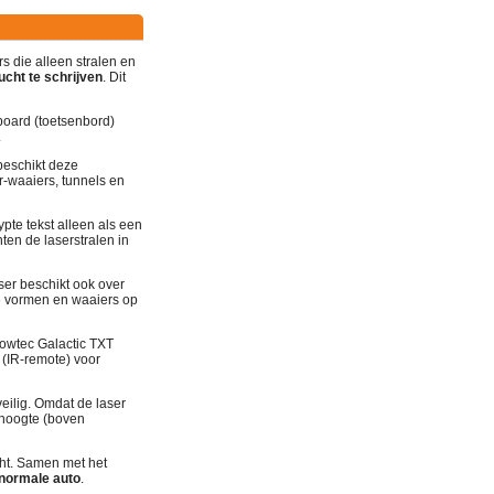
rs die alleen stralen en
ucht te schrijven
. Dit
board (toetsenbord)
.
 beschikt deze
r-waaiers, tunnels en
pte tekst alleen als een
hten de laserstralen in
ser beschikt ook over
de vormen en waaiers op
howtec Galactic TXT
 (IR-remote) voor
veilig. Omdat de laser
 hoogte (boven
cht. Samen met het
 normale auto
.