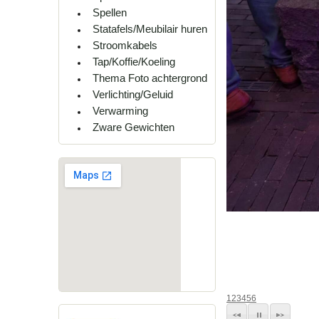
Spellen
Statafels/Meubilair huren
Stroomkabels
Tap/Koffie/Koeling
Thema Foto achtergrond
Verlichting/Geluid
Verwarming
Zware Gewichten
1
2
3
4
5
6