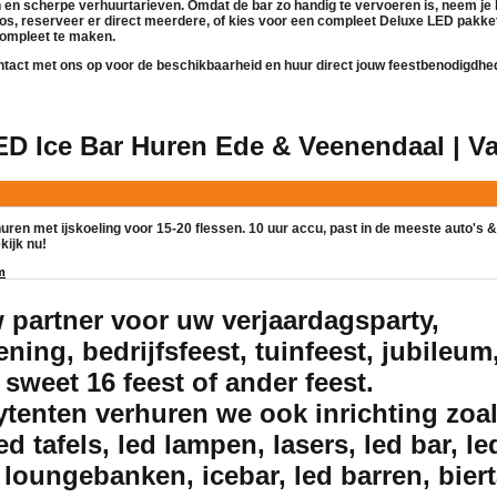
 en scherpe verhuurtarieven. Omdat de bar zo handig te vervoeren is, neem je
os, reserveer er direct meerdere, of kies voor een compleet
Deluxe LED pakke
ompleet te maken.
act met ons op voor de beschikbaarheid en huur direct jouw feestbenodigdhe
LED Ice Bar Huren Ede & Veenendaal | V
huren met ijskoeling voor 15-20 flessen. 10 uur accu, past in de meeste auto's 
kijk nu!
m
w partner voor uw verjaardagsparty,
ning, bedrijfsfeest, tuinfeest, jubileum,
 sweet 16 feest of ander feest.
ytenten verhuren we ook inrichting zoal
led tafels, led lampen, lasers, led bar, le
loungebanken, icebar, led barren, biert