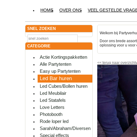
HOME
OVER ONS
VEEL GESTELDE VRAG
SNEL ZOEKEN
Welkom bij Partyverhu
Door ons brede assort
oplossing voor u voor 
CATEGORIE
Actie Kortingspakketten
<<
terug naar overzicht
Alle Partytenten
Easy up Partytenten
Led Bar huren
Led Cubes/Bollen huren
Led Meubilair
Led Statafels
Love Letters
Photobooth
Rode loper led
Sarah/Abraham/Diversen
Special effects