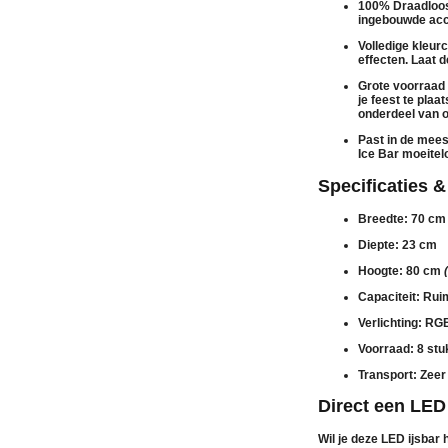
100% Draadloo
ingebouwde acc
Volledige kleurc
effecten. Laat d
Grote voorraad
je feest te plaa
onderdeel van 
Past in de mees
Ice Bar moeitel
Specificaties 
Breedte:
70 cm
Diepte:
23 cm
Hoogte:
80 cm
Capaciteit:
Ruim
Verlichting:
RGB 
Voorraad:
8 stu
Transport:
Zeer 
Direct een LED
Wil je deze
LED ijsbar 