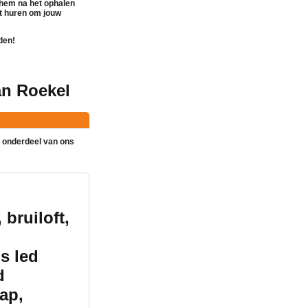
 hem na het ophalen
t huren
om jouw
den!
an Roekel
& onderdeel van ons
 bruiloft,
s led
d
ap,