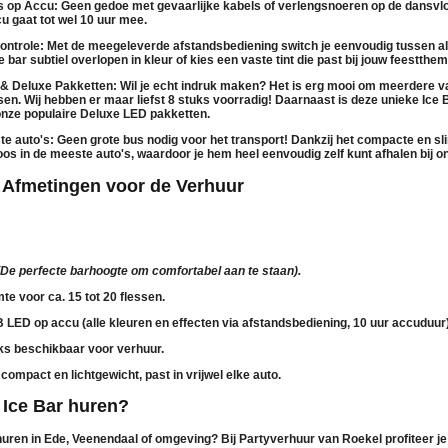
s op Accu:
Geen gedoe met gevaarlijke kabels of verlengsnoeren op de dansvlo
u gaat tot wel
10 uur
mee.
ontrole:
Met de meegeleverde afstandsbediening switch je eenvoudig tussen al
e bar subtiel overlopen in kleur of kies een vaste tint die past bij jouw feestthem
 & Deluxe Pakketten:
Wil je echt indruk maken? Het is erg mooi om meerdere v
tsen. Wij hebben er maar liefst
8 stuks voorradig
! Daarnaast is deze unieke Ice 
onze populaire
Deluxe LED pakketten
.
te auto's:
Geen grote bus nodig voor het transport! Dankzij het compacte en s
oos in de meeste auto's, waardoor je hem heel eenvoudig zelf kunt afhalen bij o
& Afmetingen voor de Verhuur
(De perfecte barhoogte om comfortabel aan te staan).
te voor ca. 15 tot 20 flessen.
LED op accu (alle kleuren en effecten via afstandsbediening, 10 uur accuduur)
ks beschikbaar voor verhuur.
compact en lichtgewicht, past in vrijwel elke auto.
 Ice Bar huren?
huren in Ede, Veenendaal
of omgeving? Bij Partyverhuur van Roekel profiteer je