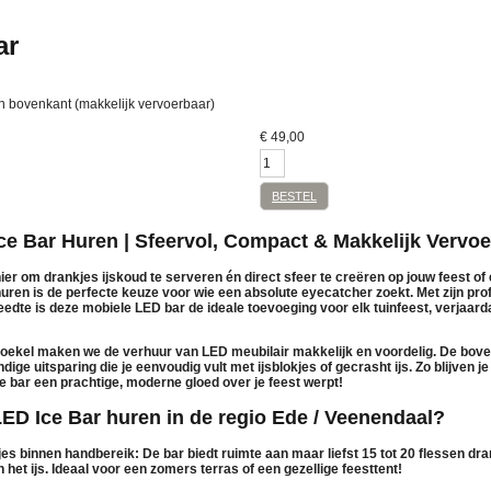
ar
 bovenkant (makkelijk vervoerbaar)
€
49,00
BESTEL
Ice Bar Huren | Sfeervol, Compact & Makkelijk Vervo
ier om drankjes ijskoud te serveren én direct sfeer te creëren op jouw feest 
huren
is de perfecte keuze voor wie een absolute eyecatcher zoekt. Met zijn pr
te is deze mobiele LED bar de ideale toevoeging voor elk tuinfeest, verjaardag,
 Roekel maken we de
verhuur van LED meubilair
makkelijk en voordelig. De bove
dige uitsparing die je eenvoudig vult met ijsblokjes of gecrasht ijs. Zo blijven j
de bar een prachtige, moderne gloed over je feest werpt!
D Ice Bar huren in de regio Ede / Veenendaal?
jes binnen handbereik:
De bar biedt ruimte aan maar liefst
15 tot 20 flessen
dran
n het ijs. Ideaal voor een zomers terras of een gezellige feesttent!