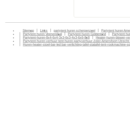
tentenverhuur, part
amersfoort, partyte
Sitemap
Links
partytent huren scherpenzeel
Partytent huren Ame
Partytent huren Veenendaal
Partytent huren Gelderland
Partytent h
Partytent-huren-8x4-6x4-3x3-6x3-4x3-6x6-8x8
Heater-huren-blower-ve
Partytent-huren-verhuur-tent-huren-partyverhuur-Zeist-Amersfoort-Utrecht-
Huren-heater-stoel-bar-led bar-verlichting-tafel-statafel-tent-rookmachin