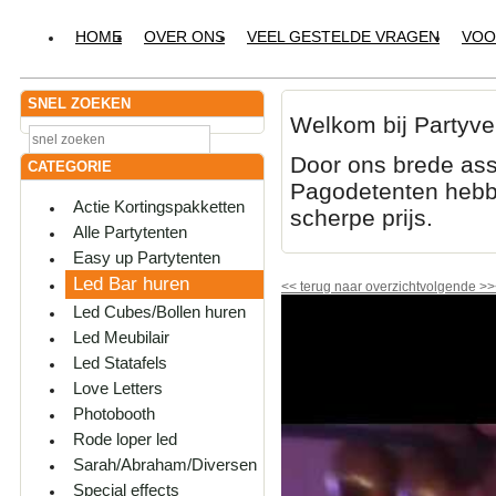
HOME
OVER ONS
VEEL GESTELDE VRAGEN
VOO
SNEL ZOEKEN
Welkom bij Partyve
Door ons brede ass
CATEGORIE
Pagodetenten hebbe
Actie Kortingspakketten
scherpe prijs.
Alle Partytenten
Easy up Partytenten
Led Bar huren
<<
terug naar overzicht
volgende
>>
Led Cubes/Bollen huren
Led Meubilair
Led Statafels
Love Letters
Photobooth
Rode loper led
Sarah/Abraham/Diversen
Special effects