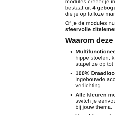
modules creëer je i
bestaat uit
4 gebog
die je op talloze ma
Of je de modules nu
sfeervolle zitelem
Waarom deze 
Multifunctionee
hippe stoelen, 
stapel ze op tot
100% Draadloo
ingebouwde accu
verlichting.
Alle kleuren mo
switch je eenvou
bij jouw thema.