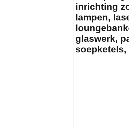
inrichting zo
lampen, lase
loungebanken
glaswerk, p
soepketels, 
Partytentverhuur Am
graag met uw fees
pa
partyverhuur, tent h
partytenten, statafe
heater huren amersfo
skippy rent, skippy 
pagodetent huren, ea
partyverhuur, tent h
partytentverhuur, ve
huren, heater verhuu
gelderland, huren te
easy up huren, tuinf