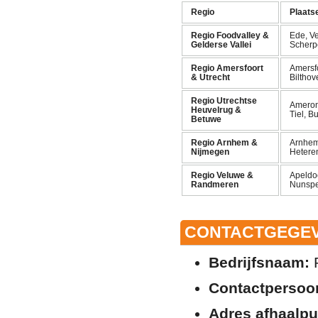
Regio
Plaats
Regio Foodvalley &
Ede, V
Gelderse Vallei
Scherp
Regio Amersfoort
Amersf
& Utrecht
Bilthov
Regio Utrechtse
Ameron
Heuvelrug &
Tiel, 
Betuwe
Regio Arnhem &
Arnhem
Nijmegen
Hetere
Regio Veluwe &
Apeldoo
Randmeren
Nunspe
CONTACTGEGEV
Bedrijfsnaam:
P
Contactpersoo
Adres afhaalpu