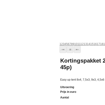
1
2
3
4
5
6
7
8
9
10
11
12
13
14
15
16
17
18
1
Kortingspakket 2
45p)
Easy up tent 8x4, 7,5x3, 9x3, 4,5x6
Uitvoering
Prijs in euro
Aantal