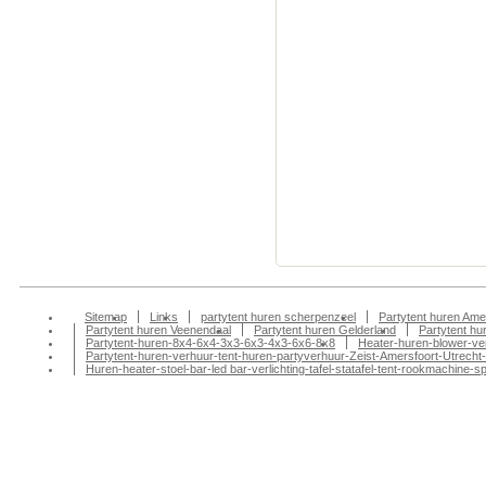
Partytenten verhuur
Klarenbeek Partyten
Partytenten verhuur
Partytent huren, Pa
Partytenten verhuur
Doesburg partytent
tentfeest-bbq-barbeq
huren, Partytenten v
tentenverhuur, part
amersfoort, partyte
Sitemap
Links
partytent huren scherpenzeel
Partytent huren Ame
Partytent huren Veenendaal
Partytent huren Gelderland
Partytent h
Partytent-huren-8x4-6x4-3x3-6x3-4x3-6x6-8x8
Heater-huren-blower-ve
Partytent-huren-verhuur-tent-huren-partyverhuur-Zeist-Amersfoort-Utrecht-
Huren-heater-stoel-bar-led bar-verlichting-tafel-statafel-tent-rookmachin