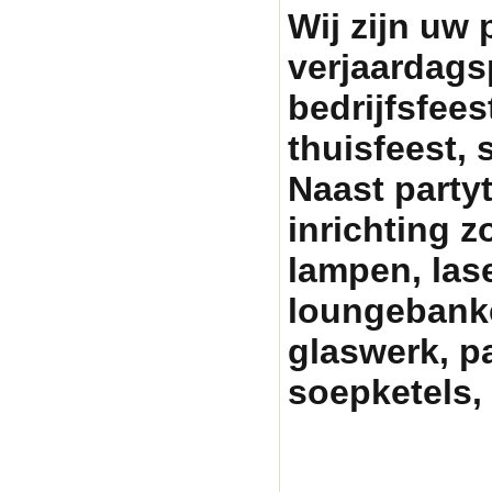
Wij zijn uw 
verjaardags
bedrijfsfeest
thuisfeest, 
Naast party
inrichting zo
lampen, lase
loungebanken
glaswerk, p
soepketels, 
Partytentverhuur Am
graag met uw fees
pa
partyverhuur, tent h