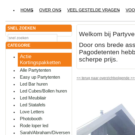
HOME
OVER ONS
VEEL GESTELDE VRAGEN
VOO
SNEL ZOEKEN
Welkom bij Partyve
Door ons brede ass
CATEGORIE
Pagodetenten hebbe
Actie
scherpe prijs.
Kortingspakketten
Alle Partytenten
Easy up Partytenten
<<
terug naar overzicht
volgende
>>
Led Bar huren
Led Cubes/Bollen huren
Led Meubilair
Led Statafels
Love Letters
Photobooth
Rode loper led
Sarah/Abraham/Diversen