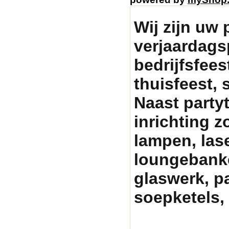
Wij zijn uw 
verjaardags
bedrijfsfeest
thuisfeest, 
Naast party
inrichting zo
lampen, lase
loungebanken
glaswerk, p
soepketels, 
Partytentverhuur Am
graag met uw fees
pa