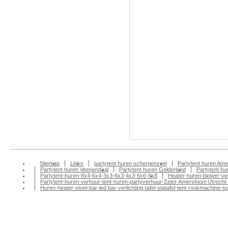
Colmschate Partyten
Partytenten verhuur
Klarenbeek Partyten
Partytenten verhuur
Partytent huren, Pa
Partytenten verhuur
Doesburg partytent
tentfeest-bbq-barbeq
huren, Partytenten v
tentenverhuur, part
amersfoort, partyte
Sitemap
Links
partytent huren scherpenzeel
Partytent huren Ame
Partytent huren Veenendaal
Partytent huren Gelderland
Partytent h
Partytent-huren-8x4-6x4-3x3-6x3-4x3-6x6-8x8
Heater-huren-blower-ve
Partytent-huren-verhuur-tent-huren-partyverhuur-Zeist-Amersfoort-Utrecht-
Huren-heater-stoel-bar-led bar-verlichting-tafel-statafel-tent-rookmachin