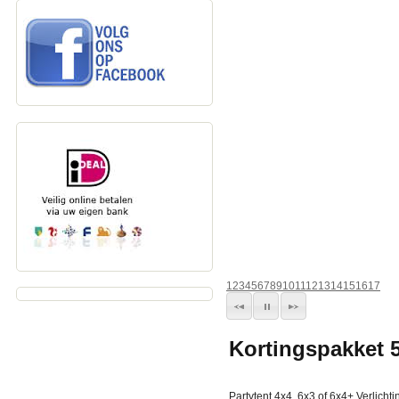
1
2
3
4
5
6
7
8
9
10
11
12
13
14
15
16
17
Kortingspakket 5
Partytent 4x4, 6x3 of 6x4+ Verlicht