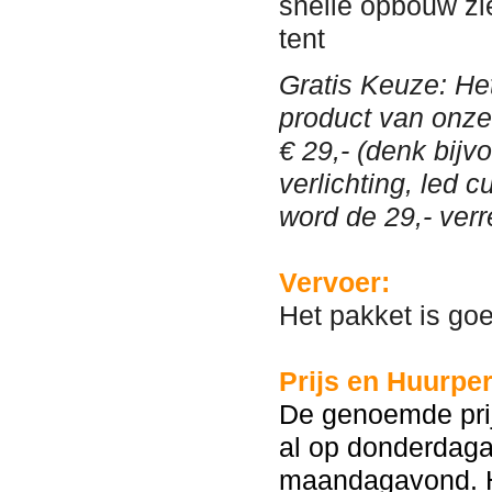
snelle opbouw zi
tent
Gratis Keuze: Het
product van onz
€ 29,- (denk bijv
verlichting, led 
word de 29,- ver
Vervoer:
Het pakket is go
Prijs en Huurper
De genoemde prij
al op donderdaga
maandagavond. H