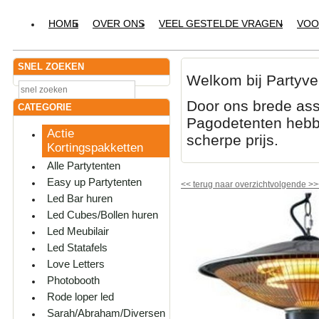
HOME
OVER ONS
VEEL GESTELDE VRAGEN
VOO
SNEL ZOEKEN
Welkom bij Partyve
Door ons brede ass
CATEGORIE
Pagodetenten hebbe
Actie
scherpe prijs.
Kortingspakketten
Alle Partytenten
Easy up Partytenten
<<
terug naar overzicht
volgende
>>
Led Bar huren
Led Cubes/Bollen huren
Led Meubilair
Led Statafels
Love Letters
Photobooth
Rode loper led
Sarah/Abraham/Diversen