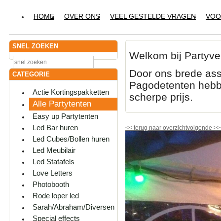
HOME
OVER ONS
VEEL GESTELDE VRAGEN
VOO
SNEL ZOEKEN
Welkom bij Partyve
Door ons brede ass
CATEGORIE
Pagodetenten hebbe
Actie Kortingspakketten
scherpe prijs.
Alle Partytenten
Easy up Partytenten
Led Bar huren
<<
terug naar overzicht
volgende
>>
Led Cubes/Bollen huren
Led Meubilair
Led Statafels
Love Letters
Photobooth
Rode loper led
Sarah/Abraham/Diversen
Special effects