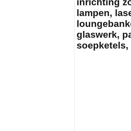
inrichting zo
lampen, lase
loungebanken
glaswerk, p
soepketels, 
Partytentverhuur Am
graag met uw fees
pa
partyverhuur, tent h
partytenten, statafe
heater huren amersfo
skippy rent, skippy 
pagodetent huren, ea
partyverhuur, tent h
partytentverhuur, ve
huren, heater verhuu
gelderland, huren te
easy up huren, tuinf