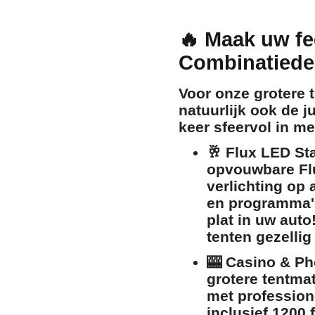
🔥 Maak uw fe
Combinatiede
Voor onze grotere t
natuurlijk ook de j
keer sfeervol in me
🥂
Flux LED Sta
opvouwbare Flu
verlichting op 
en programma's
plat in uw auto
tenten gezellig
🎰
Casino & Pho
grotere tentma
met professione
inclusief 1200