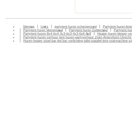
amersfoort, partyte
Sitemap
Links
partytent huren scherpenzeel
Partytent huren Ame
Partytent huren Veenendaal
Partytent huren Gelderland
Partytent h
Partytent-huren-8x4-6x4-3x3-6x3-4x3-6x6-8x8
Heater-huren-blower-ve
Partytent-huren-verhuur-tent-huren-partyverhuur-Zeist-Amersfoort-Utrecht-
Huren-heater-stoel-bar-led bar-verlichting-tafel-statafel-tent-rookmachin