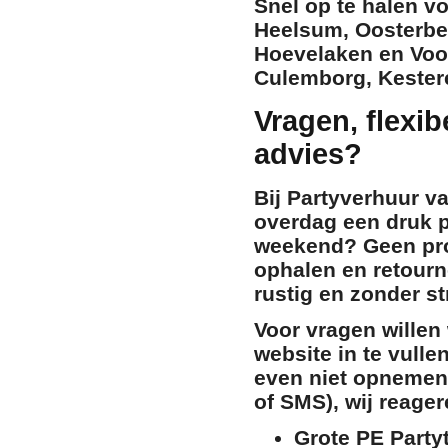
Snel op te halen v
Heelsum
,
Oosterb
Hoevelaken
en
Voo
Culemborg
,
Kester
Vragen, flexib
advies?
Bij Partyverhuur v
overdag een druk p
weekend? Geen pr
ophalen en retourn
rustig en zonder s
Voor vragen willen
website in te vulle
even niet opnemen
of SMS), wij reager
Grote PE Party