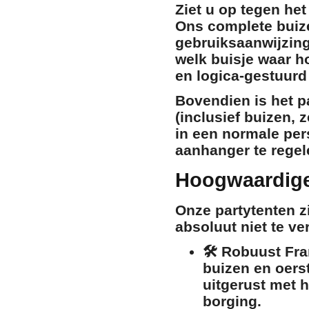
Ziet u op tegen he
Ons complete buiz
gebruiksaanwijzing
welk buisje waar ho
en logica-gestuurd
Bovendien is het p
(inclusief buizen,
in een normale pe
aanhanger te regel
Hoogwaardige 
Onze partytenten z
absoluut niet te v
🛠️
Robuust Fr
buizen en oers
uitgerust met 
borging.