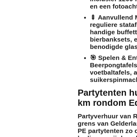
en een fotoach
🍢
Aanvullend 
reguliere
stataf
handige
buffet
bierbanksets
, 
benodigde
gla
🎯
Spelen & En
Beerpongtafel
voetbaltafels
,
a
suikerspinmac
Partytenten h
km rondom E
Partyverhuur van R
grens van Gelderla
PE partytenten zo 