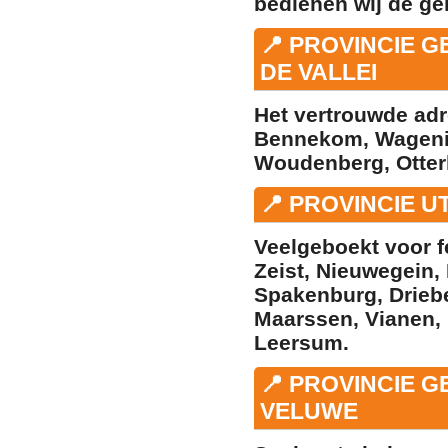
bedienen wij de ge
📍 PROVINCIE 
DE VALLEI
Het vertrouwde ad
Bennekom
,
Wagen
Woudenberg
,
Otter
📍 PROVINCIE 
Veelgeboekt voor f
Zeist
,
Nieuwegein
,
Spakenburg
,
Drieb
Maarssen
,
Vianen
,
Leersum
.
📍 PROVINCIE 
VELUWE