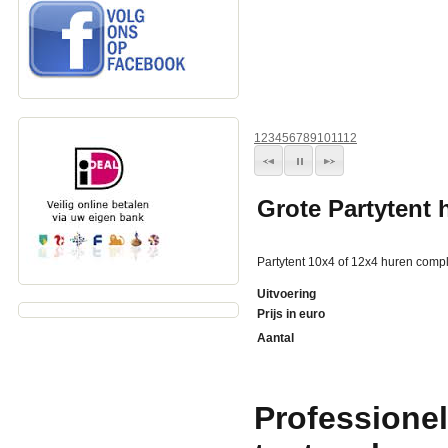
1
2
3
4
5
6
7
8
9
10
11
12
Grote Partytent 
Partytent 10x4 of 12x4 huren comp
Uitvoering
Prijs in euro
Aantal
Professionel