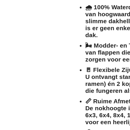
🌧️
100% Waterd
van hoogwaardi
slimme dakhell
is er
geen enke
dak.
🌬️
Modder- en 
van flappen di
zorgen voor ee
🚪
Flexibele Zi
U ontvangt sta
ramen) én 2 kop
die fungeren a
📏
Ruime Afmet
De nokhoogte i
6x3, 6x4, 8x4,
voor een heerli