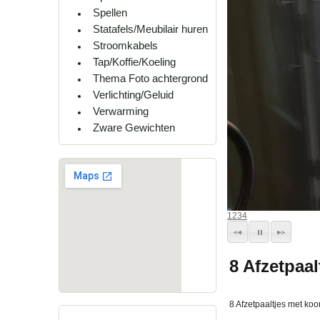
Spellen
Statafels/Meubilair huren
Stroomkabels
Tap/Koffie/Koeling
Thema Foto achtergrond
Verlichting/Geluid
Verwarming
Zware Gewichten
1
2
3
4
8 Afzetpaa
8 Afzetpaaltjes met ko