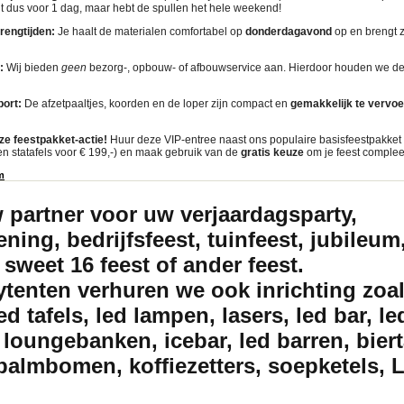
lt dus voor 1 dag, maar hebt de spullen het hele weekend!
rengtijden:
Je haalt de materialen comfortabel op
donderdagavond
op en brengt 
:
Wij bieden
geen
bezorg-, opbouw- of afbouwservice aan. Hierdoor houden we de p
port:
De afzetpaaltjes, koorden en de loper zijn compact en
gemakkelijk te vervo
ze feestpakket-actie!
Huur deze VIP-entree naast ons populaire basisfeestpakket (
 en statafels voor € 199,-) en maak gebruik van de
gratis keuze
om je feest complee
m
w partner voor uw verjaardagsparty,
ning, bedrijfsfeest, tuinfeest, jubileum,
 sweet 16 feest of ander feest.
ytenten verhuren we ook inrichting zoal
led tafels, led lampen, lasers, led bar, le
loungebanken, icebar, led barren, biert
palmbomen, koffiezetters, soepketels, 
nt huren Amersfoort, Partytentverhuur Amersfoort
Welkom bij Partyverhuurplaza, wij 