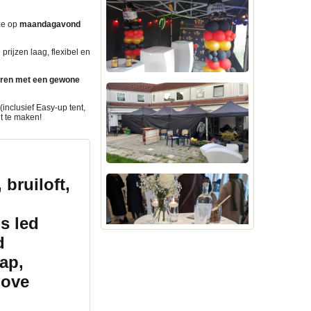
ze op
maandagavond
rijzen laag, flexibel en
eren met een gewone
inclusief Easy-up tent,
t te maken!
 bruiloft,
s led
d
ap,
Love
helpen u graag met uw