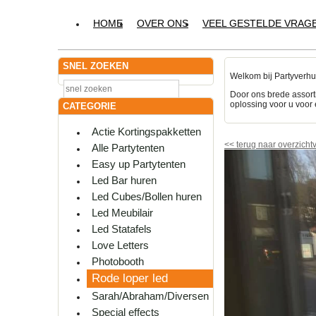
HOME
OVER ONS
VEEL GESTELDE VRAG
SNEL ZOEKEN
Welkom bij Partyverhu
Door ons brede assort
oplossing voor u voor 
CATEGORIE
Actie Kortingspakketten
<<
terug naar overzicht
Alle Partytenten
Easy up Partytenten
Led Bar huren
Led Cubes/Bollen huren
Led Meubilair
Led Statafels
Love Letters
Photobooth
Rode loper led
Sarah/Abraham/Diversen
Special effects