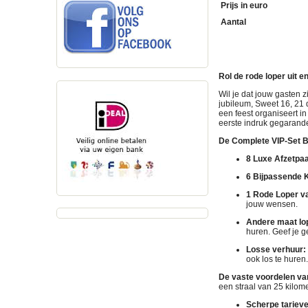
Prijs in euro
Aantal
Rol de rode loper uit e
Wil je dat jouw gasten 
jubileum, Sweet 16, 21 
een feest organiseert i
eerste indruk gegarand
De Complete VIP-Set B
8 Luxe Afzetpaa
6 Bijpassende 
1 Rode Loper va
jouw wensen.
Andere maat lo
huren. Geef je 
Losse verhuur:
ook los te huren.
De vaste voordelen va
een straal van 25 kilom
Scherpe tarieve