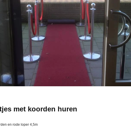
ltjes met koorden huren
orden en rode loper 4,5m