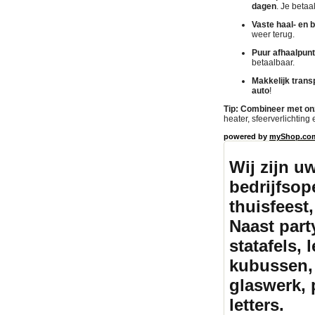
dagen
. Je betaa
Vaste haal- en b
weer terug.
Puur afhaalpunt
betaalbaar.
Makkelijk trans
auto
!
Tip: Combineer met on
heater, sfeerverlichting
powered by
myShop.co
Wij zijn u
bedrijfsope
thuisfeest,
Naast part
statafels, 
kubussen, 
glaswerk, 
letters.
Partyte