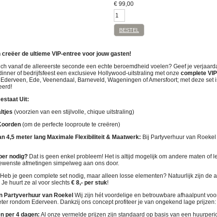
€
99,00
BESTEL
n creëer de ultieme VIP-entree voor jouw gasten!
zich vanaf de allereerste seconde een echte beroemdheid voelen? Geef je verjaardag,
dinner of bedrijfsfeest een exclusieve Hollywood-uitstraling met onze
complete VIP
n Ederveen, Ede, Veenendaal, Barneveld, Wageningen of Amersfoort; met deze set i
eerd!
estaat Uit:
ltjes
(voorzien van een stijlvolle, chique uitstraling)
Koorden
(om de perfecte looproute te creëren)
n 4,5 meter lang
Maximale Flexibiliteit & Maatwerk:
Bij Partyverhuur van Roekel
per nodig?
Dat is geen enkel probleem! Het is altijd mogelijk om andere maten of l
gewenste afmetingen simpelweg aan ons door.
Heb je geen complete set nodig, maar alleen losse elementen? Natuurlijk zijn de a
 Je huurt ze al voor slechts
€ 8,- per stuk
!
n Partyverhuur van Roekel
Wij zijn hét voordelige en betrouwbare afhaalpunt voor 
eter rondom Ederveen. Dankzij ons concept profiteer je van ongekend lage prijzen:
n per 4 dagen:
Al onze vermelde prijzen zijn standaard op basis van een huurperi