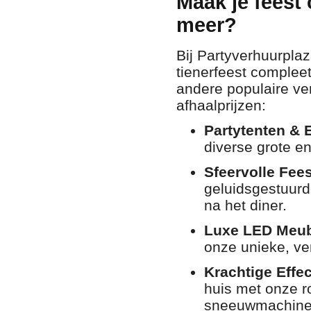
Maak je feest
meer?
Bij Partyverhuurplaz
tienerfeest complee
andere populaire ver
afhaalprijzen:
Partytenten & 
diverse grote e
Sfeervolle Fees
geluidsgestuurd
na het diner.
Luxe LED Meubi
onze unieke, ver
Krachtige Effe
huis met onze r
sneeuwmachine