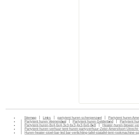
Partytenten verhuur
Lunteren Partytent h
Partytenten verhuur
Colmschate Partyten
Partytenten verhuur
Klarenbeek Partyten
Partytenten verhuur
Partytent huren, Pa
Partytenten verhuur
Doesburg partytent
tentfeest-bbq-barbeq
huren, Partytenten v
tentenverhuur, part
amersfoort, partyte
Sitemap
Links
partytent huren scherpenzeel
Partytent huren Ame
Partytent huren Veenendaal
Partytent huren Gelderland
Partytent h
Partytent-huren-8x4-6x4-3x3-6x3-4x3-6x6-8x8
Heater-huren-blower-ve
Partytent-huren-verhuur-tent-huren-partyverhuur-Zeist-Amersfoort-Utrecht-
Huren-heater-stoel-bar-led bar-verlichting-tafel-statafel-tent-rookmachin