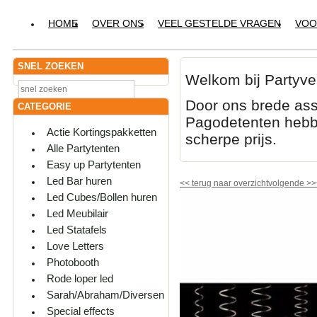
HOME
OVER ONS
VEEL GESTELDE VRAGEN
VOO
SNEL ZOEKEN
Welkom bij Partyve
Door ons brede ass
CATEGORIE
Pagodetenten hebbe
Actie Kortingspakketten
scherpe prijs.
Alle Partytenten
Easy up Partytenten
Led Bar huren
<<
terug naar overzicht
volgende
>>
Led Cubes/Bollen huren
Led Meubilair
Led Statafels
Love Letters
Photobooth
Rode loper led
Sarah/Abraham/Diversen
Special effects