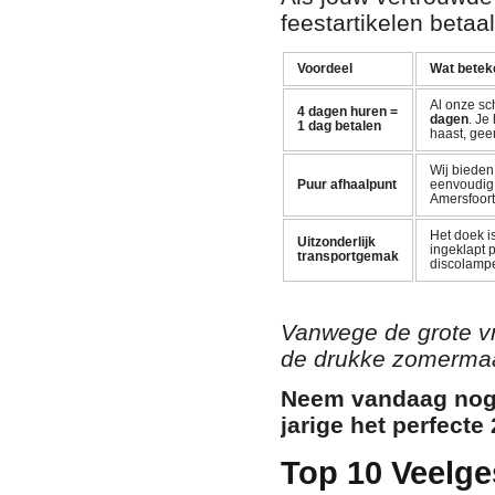
feestartikelen betaal
Voordeel
Wat beteke
Al onze sc
4 dagen huren =
dagen
. Je
1 dag betalen
haast, gee
Wij biede
Puur afhaalpunt
eenvoudig a
Amersfoort
Het doek i
Uitzonderlijk
ingeklapt 
transportgemak
discolampe
Vanwege de grote vr
de drukke zomermaan
Neem vandaag nog 
jarige het perfecte 
Top 10 Veelge