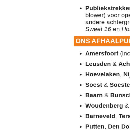
Publiekstrekke
blower) voor op
andere achterg
Sweet 16
en
Ho
ONS AFHAALPUN
Amersfoort
(inc
Leusden
&
Ach
Hoevelaken
,
Ni
Soest
&
Soeste
Baarn
&
Bunsc
Woudenberg
Barneveld
,
Ter
Putten
,
Den Do