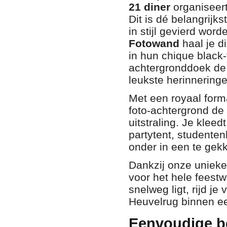
21 diner
organiseert
Dit is dé belangrijks
in stijl gevierd wor
Fotowand
haal je d
in hun chique black-
achtergronddoek de p
leukste herinneringe
Met een royaal for
foto-achtergrond de
uitstraling. Je klee
partytent, studente
onder in een te gekk
Dankzij onze unieke
voor het hele feest
snelweg ligt, rijd j
Heuvelrug binnen een
Eenvoudige be