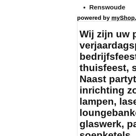
Renswoude
powered by
myShop
Wij zijn uw 
verjaardags
bedrijfsfeest
thuisfeest, 
Naast party
inrichting zo
lampen, lase
loungebanken
glaswerk, p
soepketels, 