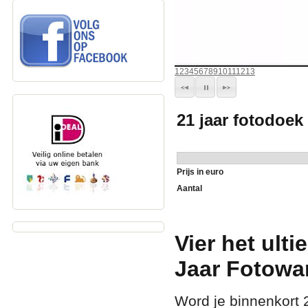
1
2
3
4
5
6
7
8
9
10
11
12
13
21 jaar fotodoe
Prijs in euro
Aantal
Vier het ulti
Jaar Fotowa
Word je binnenkort 2