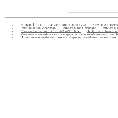
amersfoort, partyte
Sitemap
Links
partytent huren scherpenzeel
Partytent huren Ame
Partytent huren Veenendaal
Partytent huren Gelderland
Partytent h
Partytent-huren-8x4-6x4-3x3-6x3-4x3-6x6-8x8
Heater-huren-blower-ve
Partytent-huren-verhuur-tent-huren-partyverhuur-Zeist-Amersfoort-Utrecht-
Huren-heater-stoel-bar-led bar-verlichting-tafel-statafel-tent-rookmachin