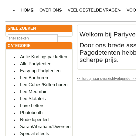
HOME
OVER ONS
VEEL GESTELDE VRAGEN
VOO
SNEL ZOEKEN
Welkom bij Partyve
Door ons brede ass
CATEGORIE
Pagodetenten hebbe
Actie Kortingspakketten
scherpe prijs.
Alle Partytenten
Easy up Partytenten
Led Bar huren
<<
terug naar overzicht
volgende
>>
Led Cubes/Bollen huren
Led Meubilair
Led Statafels
Love Letters
Photobooth
Rode loper led
Sarah/Abraham/Diversen
Special effects