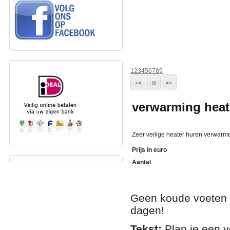
1
2
3
4
5
6
7
8
9
verwarming heat
Zeer veilige heater huren verwarm
Prijs in euro
Aantal
Geen koude voeten o
dagen!
Tekst:
Plan je een v