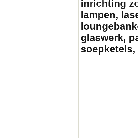
inrichting zo
lampen, lase
loungebanken
glaswerk, p
soepketels, 
Partytentverhuur Am
graag met uw fees
pa
partyverhuur, tent h
partytenten, statafe
heater huren amersfo
skippy rent, skippy 
pagodetent huren, ea
partyverhuur, tent h
partytentverhuur, ve
huren, heater verhuu
gelderland, huren te
easy up huren, tuinf