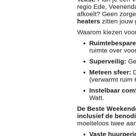
regio Ede, Veenenda
afkoelt? Geen zorg
heaters
zitten jouw 
Waarom kiezen voo
Ruimtebespare
ruimte over voor
Superveilig:
Ge
Meteen sfeer:
D
(verwarmt ruim 6
Instelbaar comf
Watt.
De Beste Weekend
inclusief de benod
moeiteloos twee aa
Vaste huurperi