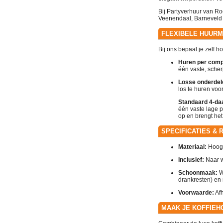
Bij Partyverhuur van Roe
Veenendaal, Barneveld
FLEXIBELE HUURM
Bij ons bepaal je zelf 
Huren per compl
één vaste, scherp
Losse onderdel
los te huren voo
Standaard 4-daa
één vaste lage p
op en brengt he
SPECIFICATIES & 
Materiaal:
Hoogwa
Inclusief:
Naar w
Schoonmaak:
W
drankresten) en 
Voorwaarde:
Afh
MAAK JE KOFFIEH