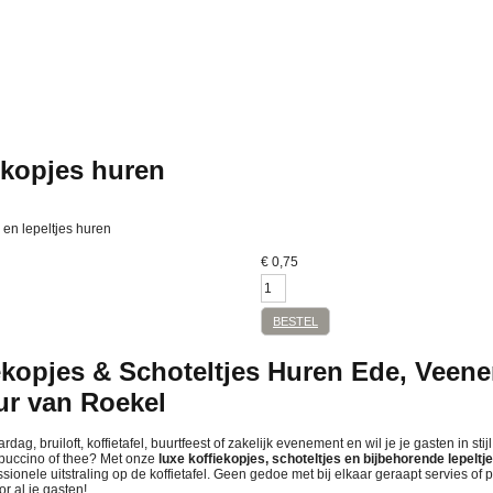
ekopjes huren
 en lepeltjes huren
€
0,75
BESTEL
ekopjes & Schoteltjes Huren Ede, Veene
ur van Roekel
dag, bruiloft, koffietafel, buurtfeest of zakelijk evenement en wil je je gasten in sti
appuccino of thee? Met onze
luxe koffiekopjes, schoteltjes en bijbehorende lepeltj
ionele uitstraling op de koffietafel. Geen gedoe met bij elkaar geraapt servies of p
or al je gasten!