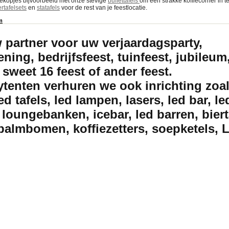
iekopjes bijvoorbeeld met onze stevige
buffettafels
om een strakke koffiecorner in te
ertafelsets
en
statafels
voor de rest van je feestlocatie.
m
w partner voor uw verjaardagsparty,
ning, bedrijfsfeest, tuinfeest, jubileum,
 sweet 16 feest of ander feest.
ytenten verhuren we ook inrichting zoal
led tafels, led lampen, lasers, led bar, le
loungebanken, icebar, led barren, biert
palmbomen, koffiezetters, soepketels, 
nt huren Amersfoort, Partytentverhuur Amersfoort
Welkom bij Partyverhuurplaza, wij 
nt huren, partyverhuur, tent huren, partyverhuur, tent huren, partytent huren, partyte
huren, tafel huren, heater huren, heater verhuuur, heater huren amersfoort, zeist, ede, 
ent, skippy rent huren, vouwtent huren, easy up huren, tuinfeest, pagodetent huren, e
uren, partyverhuur, tent huren, partyverhuur, tent huren, partytent huren, partytentve
huren, tafel huren, heater huren, heater verhuuur, heater huren amersfoort, zeist, ede, 
ent, skippy rent huren, vouwtent huren, easy up huren, tuinfeest, pagodetent huren, e
 tent huren, partyverhuur, tent huren, partyverhuur, tent huren, partytent huren, part
huren, tafel huren, heater huren, heater verhuuur, heater huren amersfoort, zeist, ede, 
ent, skippy rent huren, vouwtent huren, easy up huren, tuinfeest, pagodetent huren, e
 tent huren, partyverhuur, tent huren, partyverhuur, tent huren, partytent huren, part
huren, tafel huren, heater huren, heater verhuuur, heater huren amersfoort, zeist, ede, 
ent, skippy rent huren, vouwtent huren, easy up huren, tuinfeest, pagodetent huren, e
 tent huren, partyverhuur, tent huren, partyverhuur, tent huren, partytent huren, part