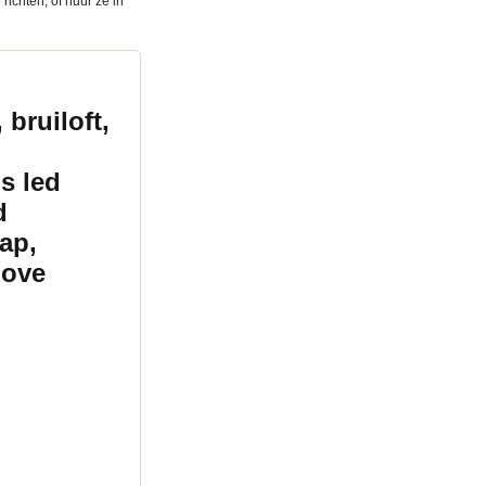
 richten, of huur ze in
 bruiloft,
s led
d
ap,
Love
helpen u graag met uw
ntverhuur, verhuur
utrecht, gelderland,
asy up tent huren,
rhuur, verhuur
utrecht, gelderland,
asy up tent
ytentverhuur, verhuur
utrecht, gelderland,
asy up tent
ytentverhuur, verhuur
utrecht, gelderland,
asy up tent
ytentverhuur, verhuur