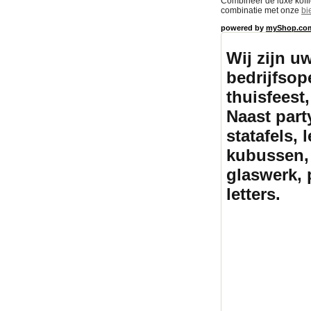
Combineer de luxe koff
combinatie met onze
bi
powered by
myShop.co
Wij zijn u
bedrijfsope
thuisfeest,
Naast part
statafels, 
kubussen, 
glaswerk, 
letters.
Partyte
fees
partytent huren, te
partytenten, statafels 
huren tenten, skippy r
partytent huren, tent h
partytenten, statafels 
huren tenten, skippy r
huren, partytent huren,
partytenten, statafels 
huren tenten, skippy r
huren, partytent huren,
partytenten, statafels 
huren tenten, skippy r
huren, partytent huren,