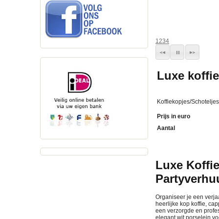
1
2
3
4
Luxe koffi
Koffiekopjes/Schoteljes
Prijs in euro
Aantal
Luxe Koffi
Partyverhu
Organiseer je een verjaar
heerlijke kop koffie, c
een verzorgde en profess
elegant wit porselein vo