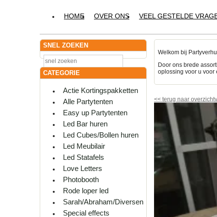
HOME
OVER ONS
VEEL GESTELDE VRAG
SNEL ZOEKEN
Welkom bij Partyverhu
Door ons brede assort
oplossing voor u voor 
CATEGORIE
Actie Kortingspakketten
<<
terug naar overzicht
Alle Partytenten
Easy up Partytenten
Led Bar huren
Led Cubes/Bollen huren
Led Meubilair
Led Statafels
Love Letters
Photobooth
Rode loper led
Sarah/Abraham/Diversen
Special effects