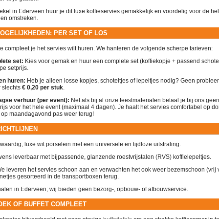
kel in Ederveen huur je dit luxe koffieservies gemakkelijk en voordelig voor de he
 en omstreken.
OGELIJKHEDEN: PER SET OF LOS
hoe compleet je het servies wilt huren. We hanteren de volgende scherpe tarieven:
ete set:
Kies voor gemak en huur een complete set (koffiekopje + passend schoteltj
e setprijs.
en huren:
Heb je alleen losse kopjes, schoteltjes of lepeltjes nodig? Geen problee
r slechts
€ 0,20 per stuk
.
gse verhuur (per event):
Net als bij al onze feestmaterialen betaal je bij ons gee
rijs voor het hele event (maximaal 4 dagen). Je haalt het servies comfortabel op
t op maandagavond pas weer terug!
RICHTLIJNEN
ardig, luxe wit porselein met een universele en tijdloze uitstraling.
ens leverbaar met bijpassende, glanzende roestvrijstalen (RVS) koffielepeltjes.
e leveren het servies schoon aan en verwachten het ook weer bezemschoon (vrij 
netjes gesorteerd in de transportboxen terug.
alen in Ederveen; wij bieden geen bezorg-, opbouw- of afbouwservice.
OEK OF BUFFET COMPLEET