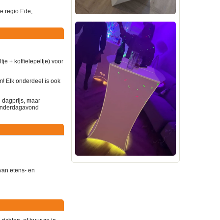
le regio Ede,
e + koffielepeltje) voor
m! Elk onderdeel is ook
n dagprijs, maar
 donderdagavond
van etens- en