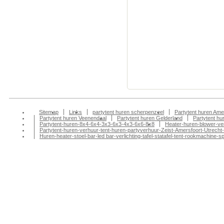
Partytent huren, Pa
Partytenten verhuur
Doesburg partytent
tentfeest-bbq-barbeq
huren, Partytenten v
tentenverhuur, part
amersfoort, partyte
Sitemap
Links
partytent huren scherpenzeel
Partytent huren Ame
Partytent huren Veenendaal
Partytent huren Gelderland
Partytent h
Partytent-huren-8x4-6x4-3x3-6x3-4x3-6x6-8x8
Heater-huren-blower-ve
Partytent-huren-verhuur-tent-huren-partyverhuur-Zeist-Amersfoort-Utrecht-
Huren-heater-stoel-bar-led bar-verlichting-tafel-statafel-tent-rookmachin