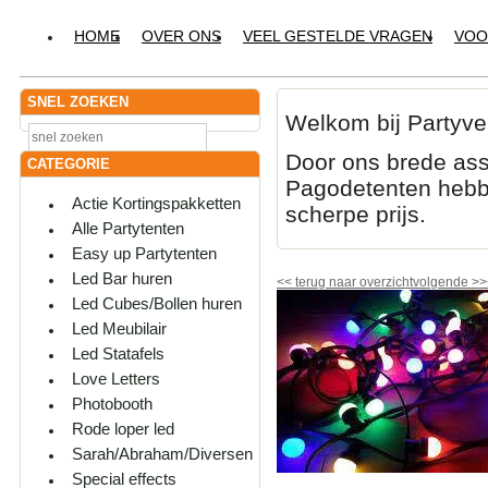
HOME
OVER ONS
VEEL GESTELDE VRAGEN
VOO
SNEL ZOEKEN
Welkom bij Partyve
Door ons brede ass
CATEGORIE
Pagodetenten hebbe
Actie Kortingspakketten
scherpe prijs.
Alle Partytenten
Easy up Partytenten
Led Bar huren
<<
terug naar overzicht
volgende
>>
Led Cubes/Bollen huren
Led Meubilair
Led Statafels
Love Letters
Photobooth
Rode loper led
Sarah/Abraham/Diversen
Special effects