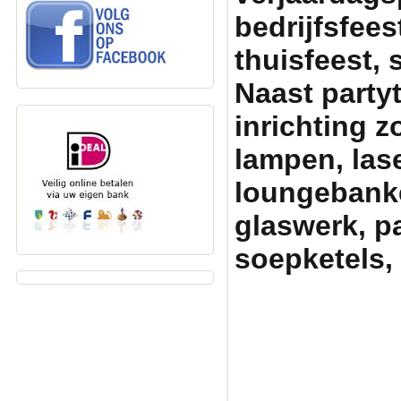
bedrijfsfeest
thuisfeest, 
Naast party
inrichting zo
lampen, lase
loungebanken
glaswerk, p
soepketels, 
Partytentverhuur Am
graag met uw fees
pa
partyverhuur, tent h
partytenten, statafe
heater huren amersfo
skippy rent, skippy 