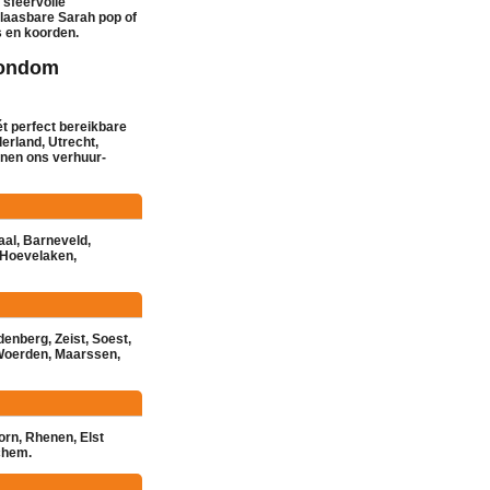
, sfeervolle
blaasbare
Sarah pop
of
s en koorden
.
rondom
ét perfect bereikbare
erland, Utrecht,
nnen ons
verhuur
-
aal
,
Barneveld
,
Hoevelaken
,
denberg
,
Zeist
,
Soest
,
Woerden
,
Maarssen
,
orn
,
Rhenen
,
Elst
chem
.