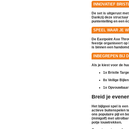
INNOVATIEF BRIS
De set is uitgerust me
Dankzij deze structuur 
puntentelling en een é
SPEEL WAAR JE WI
De Eastpoint Axe Throw
feestje organiseert op h
is binnen een handomdr
INBEGREPEN BIJ D
Als je kiest voor de
hu
1x Bristle Targe
8x Veilige Bijlen
1x Opvouwbaar 
Breid je evene
Het bijlgooi spel is ee
actieve buitenspelen
t
ons populaire
pijl en b
(minigolf)
met uitrolbar
potje
touwtrekken
.