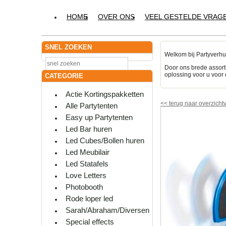
HOME
OVER ONS
VEEL GESTELDE VRAG
SNEL ZOEKEN
Welkom bij Partyverhu
Door ons brede assort
oplossing voor u voor 
CATEGORIE
Actie Kortingspakketten
<<
terug naar overzicht
Alle Partytenten
Easy up Partytenten
Led Bar huren
Led Cubes/Bollen huren
Led Meubilair
Led Statafels
Love Letters
Photobooth
Rode loper led
Sarah/Abraham/Diversen
Special effects