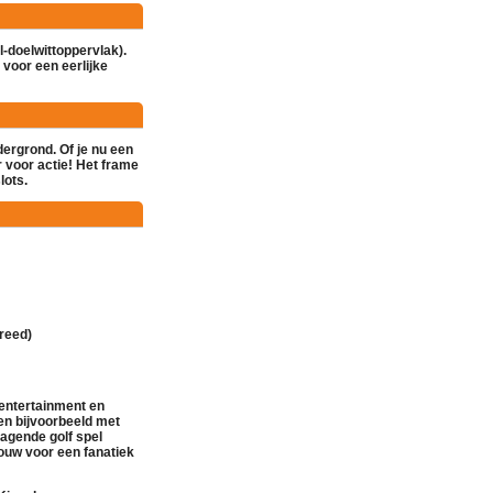
l-doelwittoppervlak).
 voor een eerlijke
ergrond. Of je nu een
ar voor actie! Het frame
lots.
reed)
entertainment en
en bijvoorbeeld met
tdagende
golf spel
touw voor een fanatiek