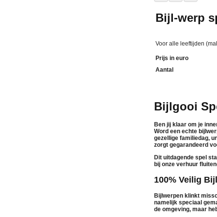
Bijl-werp s
Voor alle leeftijden (ma
Prijs in euro
Aantal
Bijlgooi Sp
Ben jij klaar om je inn
Word een echte bijlwe
gezellige familiedag, u
zorgt gegarandeerd voo
Dit uitdagende spel sta
bij onze
verhuur
fluite
100% Veilig Bij
Bijlwerpen klinkt miss
namelijk speciaal ge
de omgeving, maar heb