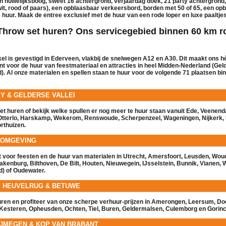
n
huwelijksboog
,
sweet 16 achtergrond
,
verjaardag doek
,
21 party achtergrond
it, rood of paars), een
opblaasbaar verkeersbord
,
borden met 50 of 65
, een op
e huur
. Maak de entree exclusief met de
huur
van een
rode loper
en
luxe paaltje
 Throw set huren? Ons servicegebied binnen 60 km 
el is gevestigd in
Ederveen
, vlakbij de snelwegen A12 en A30. Dit maakt ons h
nt voor de
huur
van feestmateriaal en attracties in heel Midden-Nederland (Geld
d). Al onze materialen en spellen staan
te huur
voor de volgende 71 plaatsen bi
Y & GELDERSE VALLEI
set huren of bekijk welke spullen er nog meer
te huur
staan vanuit
Ede
,
Veenend
Otterlo
,
Harskamp
,
Wekerom
,
Renswoude
,
Scherpenzeel
,
Wageningen
,
Nijkerk
,
rthuizen
.
 OMGEVING
t voor feesten en de
huur
van materialen in
Utrecht
,
Amersfoort
,
Leusden
,
Wou
akenburg
,
Bilthoven
,
De Bilt
,
Houten
,
Nieuwegein
,
IJsselstein
,
Bunnik
,
Vianen
,
d)
of
Oudewater
.
E HEUVELRUG & BETUWE
uren en profiteer van onze scherpe
verhuur
-prijzen in
Amerongen
,
Leersum
,
Do
Kesteren
,
Opheusden
,
Ochten
,
Tiel
,
Buren
,
Geldermalsen
,
Culemborg
en
Gorin
IJMEGEN & KOP VAN BRABANT