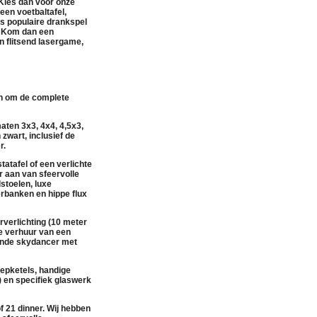
 Kies dan voor onze
, een
voetbaltafel
,
s populaire drankspel
n? Kom dan een
n flitsend
lasergame
,
en om de complete
aten 3x3, 4x4, 4,5x3,
n
zwart
, inclusief de
r
.
tatafel
of een
verlichte
r
aan van sfeervolle
lstoelen
,
luxe
ierbanken
en hippe
flux
rverlichting
(10 meter
de
verhuur
van een
ende
skydancer met
epketels
, handige
) en specifiek
glaswerk
of 21 dinner. Wij hebben