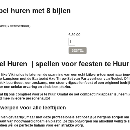
pel huren met 8 bijlen
kkelijk vervoerbaar)
€
39,00
BESTEL
el Huren | spellen voor feesten te Huur
erlijke Viking los te laten en de spanning van een echt bijlwerp-toernooi naar jo
rp-kampioen met de
Eastpoint Axe Throw Set
van
Partyverhuur van Roekel.
Of 
niek buurtfeest, een zeskamp, een stoer vrijgezellenfeest of een origineel bedrijfs
r een unieke ervaring en eindeloos plezier.
at bij ons compleet voor je
te huur
. Omdat de set compact inklapbaar is, neem j
nd mee in iedere personenauto!
lwerpen voor alle leeftijden
chien gevaarlijk, maar met deze professionele set hoef je je nergens zorgen om t
maakt van hoogwaardig
foam en plastic
. Ze zijn ontworpen om absoluut veilig te z
ben wél de perfecte balans voor een strakke worp.