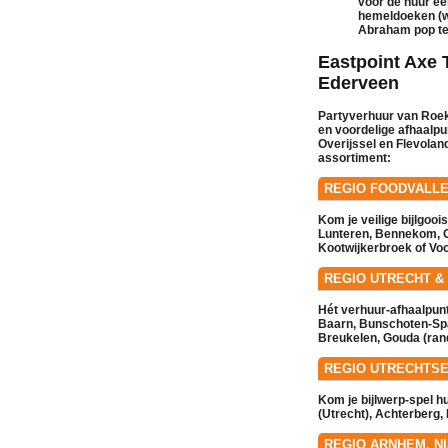
voor de
huur
ee
hemeldoeken
(w
Abraham pop
t
Eastpoint Axe
Ederveen
Partyverhuur van Roek
en voordelige afhaalpu
Overijssel en Flevolan
assortiment:
REGIO FOODVALLE
Kom je veilige bijlgooi
Lunteren
,
Bennekom
,
Kootwijkerbroek
of
Voo
REGIO UTRECHT &
Hét
verhuur
-afhaalpun
Baarn
,
Bunschoten-Sp
Breukelen
,
Gouda (ran
REGIO UTRECHTS
Kom je bijlwerp-spel h
(Utrecht)
,
Achterberg
,
REGIO ARNHEM, N