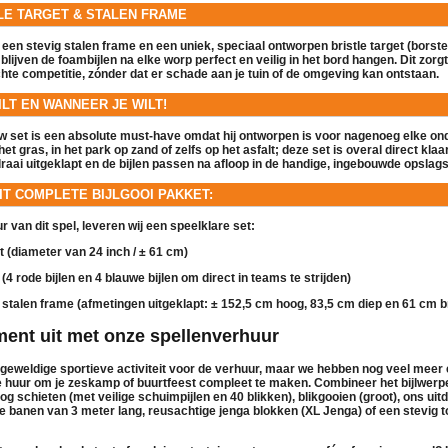
TLE TARGET & STALEN FRAME
t een stevig stalen frame en een uniek, speciaal ontworpen
bristle target
(borste
blijven de foambijlen na elke worp perfect en veilig in het bord hangen. Dit zorgt
chte competitie, zónder dat er schade aan je tuin of de omgeving kan ontstaan.
LT EN WANNEER JE WILT!
 set is een absolute must-have omdat hij ontworpen is voor nagenoeg elke ond
et gras, in het park op zand of zelfs op het asfalt; deze set is overal direct kla
aai uitgeklapt en de bijlen passen na afloop in de handige, ingebouwde opslags
IT COMPLETE BIJLGOOI PAKKET:
ur
van dit spel, leveren wij een speelklare set:
t
(diameter van 24 inch / ± 61 cm)
(4 rode bijlen en 4 blauwe bijlen om direct in teams te strijden)
stalen frame
(afmetingen uitgeklapt: ± 152,5 cm hoog, 83,5 cm diep en 61 cm b
ment uit met onze spellenverhuur
n geweldige sportieve activiteit voor de
verhuur
, maar we hebben nog veel meer 
e huur
om je zeskamp of buurtfeest compleet te maken. Combineer het bijlwerp
oog schieten
(met veilige schuimpijlen en 40 blikken),
blikgooien
(groot), ons ui
e banen van 3 meter lang, reusachtige
jenga blokken (XL Jenga)
of een stevig 