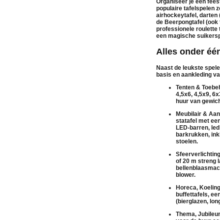
Organiseer je een fees
populaire tafelspelen
airhockeytafel
,
darten
de
Beerpongtafel
(ook 
professionele
roulette 
een magische
suikers
Alles onder éé
Naast de leukste spel
basis en aankleding va
Tenten & Toebeh
4,5x6, 4,5x9, 6
huur
van
gewic
Meubilair & Aan
statafel
met een
LED-barren
,
led
barkrukken
,
in
stoelen
.
Sfeerverlichtin
of 20 m streng 
bellenblaasmac
blower
.
Horeca, Koeling
buffettafels
, ee
(bierglazen, lo
Thema, Jubileum