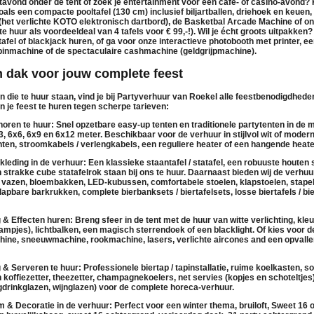
tavond onder de tent of zoek je entertainment voor een café- of casino-avond?
 zoals een compacte
pooltafel (130 cm)
inclusief biljartballen, driehoek en keuen
(het verlichte KOTO elektronisch dartbord), de
Basketbal Arcade Machine
of on
te huur als voordeeldeal van 4 tafels voor € 99,-!). Wil je écht groots uitpakke
tafel
of
blackjack huren
, of ga voor onze interactieve
photobooth
met printer, ee
pinmachine
of de spectaculaire
cashmachine (geldgrijpmachine)
.
n dak voor jouw complete feest
en die
te huur
staan, vind je bij Partyverhuur van Roekel alle feestbenodigdhed
n je feest te huren tegen scherpe tarieven:
oren te huur:
Snel opzetbare
easy-up tenten
en traditionele
partytenten
in de m
x3, 6x6, 6x9 en 6x12 meter. Beschikbaar voor de
verhuur
in stijlvol
wit
of moder
hten
,
stroomkabels / verlengkabels
, een
reguliere heater
of een
hangende heate
kleding in de verhuur:
Een klassieke
staantafel / statafel
, een
robuuste houten s
 strakke
cube statafelrok
staan bij ons
te huur
. Daarnaast bieden wij de
verhuu
 vazen
,
bloembakken
,
LED-kubussen
, comfortabele
stoelen
,
klapstoelen
,
stape
klapbare barkrukken
, complete
bierbanksets / biertafelsets
, losse
biertafels / b
g & Effecten huren:
Breng sfeer in de tent met de
huur
van
witte verlichting
,
kleu
lampjes),
lichtbalken
, een magisch
sterrendoek
of een
blacklight
. Of kies voor 
hine
,
sneeuwmachine
,
rookmachine
,
lasers
,
verlichte aircones
and een opvall
 & Serveren te huur:
Professionele
biertap / tapinstallatie
, ruime
koelkasten
,
so
n
koffiezetter
,
theezetter
,
champagnekoelers
, net
servies
(kopjes en schoteltjes
ngdrinkglazen, wijnglazen) voor de complete horeca-
verhuur
.
 & Decoratie in de verhuur:
Perfect voor een
winter thema
, bruiloft, Sweet 16 