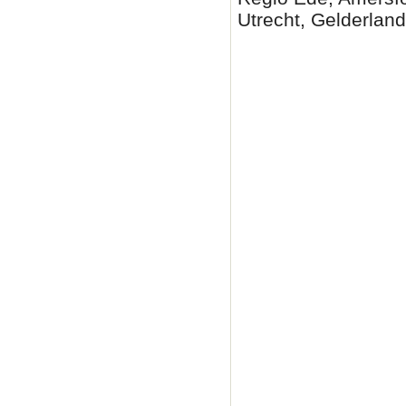
Utrecht, Gelderlan
Partytent huren woud
woudenberg, partyten
partytent huren woud
partytent huren, wou
woudenberg, partyten
woudenberg verhuur P
partyverhuur woudenb
woudenberg, partyten
woudenberg, partyten
huren woudenberg, pa
woudenberg verhuur P
partyverhuur woudenb
woudenberg, partyten
woudenberg, partyten
huren woudenberg, pa
woudenberg verhuur,
Partytent huren, Part
verhuur, partytent hu
amersfoort, Zutphen P