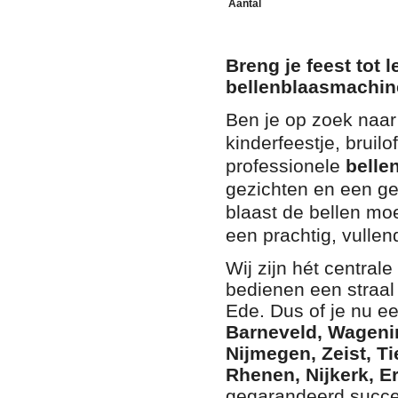
Aantal
Breng je feest tot
bellenblaasmachin
Ben je op zoek naar
kinderfeestje, bruilo
professionele
belle
gezichten en een ge
blaast de bellen mo
een prachtig, vullen
Wij zijn hét centra
bedienen een straal
Ede
. Dus of je nu e
Barneveld, Wagenin
Nijmegen, Zeist, Ti
Rhenen, Nijkerk, E
gegarandeerd succes