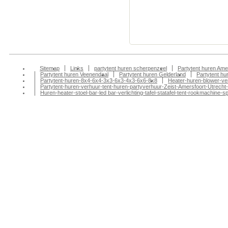
verhuur Nijkerk Tent
verhuur Rhenen Tente
verhuur
Sitemap
Links
partytent huren scherpenzeel
Partytent huren Ame
Partytent huren Veenendaal
Partytent huren Gelderland
Partytent h
Partytent-huren-8x4-6x4-3x3-6x3-4x3-6x6-8x8
Heater-huren-blower-ve
Partytent-huren-verhuur-tent-huren-partyverhuur-Zeist-Amersfoort-Utrecht-
Huren-heater-stoel-bar-led bar-verlichting-tafel-statafel-tent-rookmachin