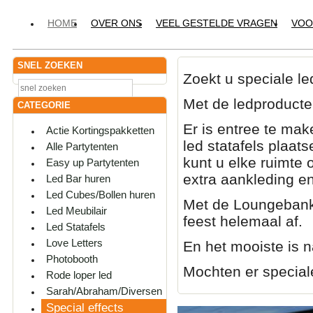
HOME
OVER ONS
VEEL GESTELDE VRAGEN
VOO
SNEL ZOEKEN
Zoekt u speciale le
Met de ledproducten
CATEGORIE
Er is entree te mak
Actie Kortingspakketten
led statafels plaats
Alle Partytenten
kunt u elke ruimte 
Easy up Partytenten
extra aankleding e
Led Bar huren
Led Cubes/Bollen huren
Met de Loungebank
Led Meubilair
feest helemaal af.
Led Statafels
Love Letters
En het mooiste is na
Photobooth
Mochten er special
Rode loper led
Sarah/Abraham/Diversen
Special effects