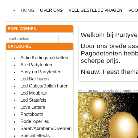
HOME
OVER ONS
VEEL GESTELDE VRAGEN
VOO
SNEL ZOEKEN
Welkom bij Partyve
Door ons brede ass
CATEGORIE
Pagodetenten hebbe
Actie Kortingspakketten
scherpe prijs.
Alle Partytenten
Nieuw: Feest them
Easy up Partytenten
Led Bar huren
Led Cubes/Bollen huren
<<
terug naar overzicht
volgende
>>
Led Meubilair
Led Statafels
Love Letters
Photobooth
Rode loper led
Sarah/Abraham/Diversen
Special effects