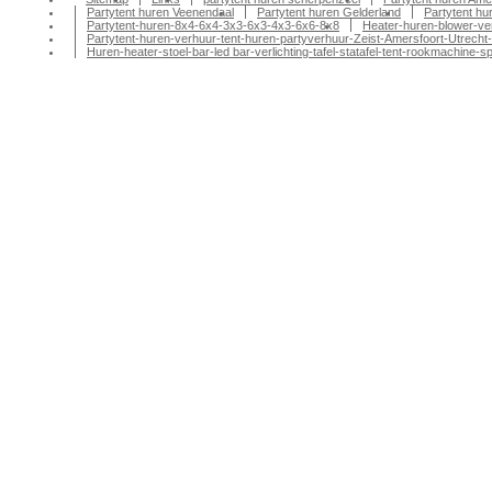
Partytent huren Veenendaal
Partytent huren Gelderland
Partytent h
Partytent-huren-8x4-6x4-3x3-6x3-4x3-6x6-8x8
Heater-huren-blower-ve
Partytent-huren-verhuur-tent-huren-partyverhuur-Zeist-Amersfoort-Utrecht-
Huren-heater-stoel-bar-led bar-verlichting-tafel-statafel-tent-rookmachin