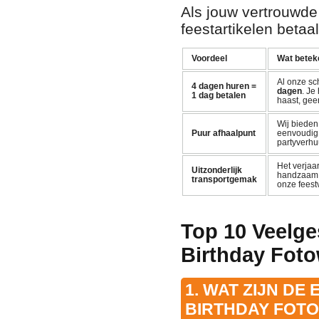
Als jouw vertrouwde
feestartikelen betaal
Voordeel
Wat beteke
Al onze sc
4 dagen huren =
dagen
. Je
1 dag betalen
haast, gee
Wij biede
Puur afhaalpunt
eenvoudig a
partyverhuu
Het verjaa
Uitzonderlijk
handzaam, 
transportgemak
onze feestv
Top 10 Veelge
Birthday Fot
1. WAT ZIJN DE
BIRTHDAY FOT