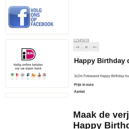
1
2
3
4
5
6
7
8
Happy Birthday 
3x2m Fotowand Happy Birthday hu
Prijs in euro
Aantal
Maak de verj
Happy Birth