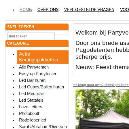
HOME
OVER ONS
VEEL GESTELDE VRAGEN
VOO
SNEL ZOEKEN
Welkom bij Partyve
Door ons brede ass
CATEGORIE
Pagodetenten hebbe
Actie
scherpe prijs.
Kortingspakketten
Nieuw: Feest them
Alle Partytenten
Easy up Partytenten
Led Bar huren
<<
terug naar overzicht
volgende
>>
Led Cubes/Bollen huren
Led Meubilair
Led Statafels
Love Letters
Photobooth
Rode loper led
Sarah/Abraham/Diversen