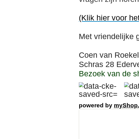
(Klik hier voor he
Met vriendelijke 
Coen van Roekel
Schras 28 Ederve
Bezoek van de s
powered by
myShop
partyverhuurplaza, p
kopen,partytetn,part