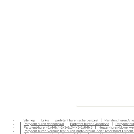
huren verhuur Gelde
huren verhuur Utrec
huren verhuur Epe P
huren verhuur Ede
Partytent,partyverhu
huren,partytent hure
huren,pagodetent hu
online,partytent kop
partytent huren vee
apres ski, statafel 
wageningen, partyv
veenendaal partyver
aankleding huren, p
partytent huren ren
verhuur veenendaal,
Sitemap
Links
partytent huren scherpenzeel
Partytent huren Ame
Partytent huren Veenendaal
Partytent huren Gelderland
Partytent h
Partytent-huren-8x4-6x4-3x3-6x3-4x3-6x6-8x8
Heater-huren-blower-ve
Partytent-huren-verhuur-tent-huren-partyverhuur-Zeist-Amersfoort-Utrecht-