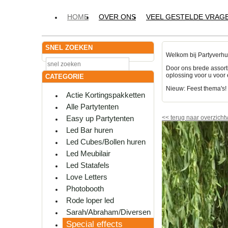
HOME
OVER ONS
VEEL GESTELDE VRAG
SNEL ZOEKEN
Welkom bij Partyverhu
Door ons brede assort
oplossing voor u voor 
CATEGORIE
Nieuw: Feest thema's
Actie Kortingspakketten
Alle Partytenten
Easy up Partytenten
<<
terug naar overzicht
Led Bar huren
Led Cubes/Bollen huren
Led Meubilair
Led Statafels
Love Letters
Photobooth
Rode loper led
Sarah/Abraham/Diversen
Special effects