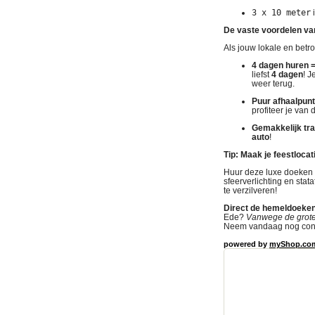
3 x 10 meter
i
De vaste voordelen va
Als jouw lokale en betr
4 dagen huren =
liefst
4 dagen
! 
weer terug
.
Puur afhaalpunt
profiteer je van 
Gemakkelijk tra
auto
!
Tip: Maak je feestloca
Huur deze luxe doeken b
sfeerverlichting en stata
te verzilveren
!
Direct de hemeldoeke
Ede
?
Vanwege de grote v
Neem vandaag nog con
powered by
myShop.co
partyverhuurplaza, part
Harderwijk Partytent h
huren verhuur Utrecht 
huren verhuur Ede Par