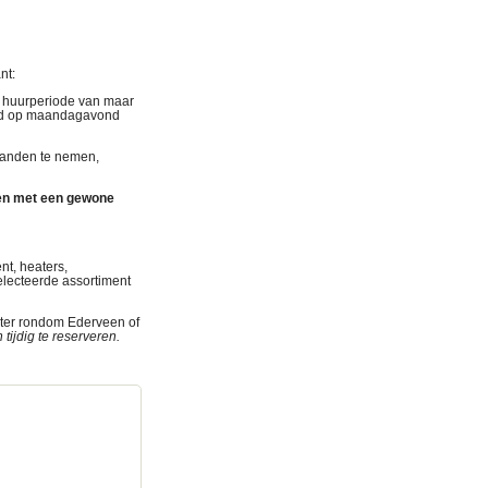
ant
:
n huurperiode van maar
end op maandagavond
 handen te nemen,
en met een gewone
nt, heaters,
lecteerde assortiment
eter rondom Ederveen of
tijdig te reserveren.
ytent huren verhuur
stad Partytent
 Kampen Partytent
verhuur Amersfoort