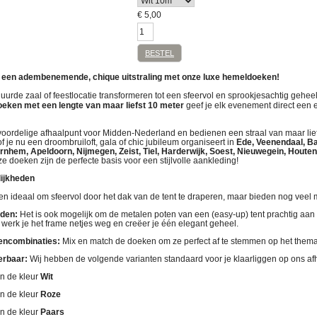
€
5,00
BESTEL
oft een adembenemende, chique uitstraling met onze luxe hemeldoeken!
huurde zaal of feestlocatie transformeren tot een sfeervol en sprookjesachtig gehe
eken met een lengte van maar liefst 10 meter
geef je elk evenement direct een e
n voordelige afhaalpunt voor Midden-Nederland en bedienen een straal van maar lie
of je nu een droombruiloft, gala of chic jubileum organiseert in
Ede, Veenendaal, B
rnhem, Apeldoorn, Nijmegen, Zeist, Tiel, Harderwijk, Soest, Nieuwegein, Houten,
ze doeken zijn de perfecte basis voor een stijlvolle aankleding!
lijkheden
een ideaal om sfeervol door het dak van de tent te draperen, maar bieden nog veel
eden:
Het is ook mogelijk om de metalen poten van een (easy-up) tent prachtig aan 
o werk je het frame netjes weg en creëer je één elegant geheel.
rencombinaties:
Mix en match de doeken om ze perfect af te stemmen op het thema
erbaar:
Wij hebben de volgende varianten standaard voor je klaarliggen op ons af
n de kleur
Wit
n de kleur
Roze
n de kleur
Paars