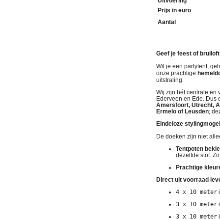
Uitvoering
Prijs in euro
Aantal
Geef je feest of bruil
Wil je een partytent, ge
onze prachtige
hemeldo
uitstraling.
Wij zijn hét centrale e
Ederveen en Ede
. Dus 
Amersfoort, Utrecht, A
Ermelo of Leusden
; de
Eindeloze stylingmoge
De doeken zijn niet all
Tentpoten bekl
dezelfde stof. Z
Prachtige kleu
Direct uit voorraad lev
4 x 10 meter
i
3 x 10 meter
i
3 x 10 meter
i