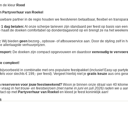
n de kleur
Rood
n Partyverhuur van Roekel
ouwbare partner in de regio houden we feestvieren betaalbaar, flexibel en transpar
 1 dag betalen:
Al onze scherpe tarieven zijn standaard per feest op basis van ee
Je haalt de doeken comfortabel op donderdagavond op en brengt ze na het week
:
Wij bieden
geen
bezorg-, opbouw- of afbouwservice aan
. Door de styling zelf in
de allerlaagste verhuurprijzen
.
nsport:
De doeken zijn compact opgevouwen en daardoor
eenvoudig te vervoer
tie compleet!
ijvoorbeeld in combinatie met ons populaire feestpakket (inclusief Easy-up partyte
fels voor slechts € 199,- per feest)
. Vergeet hierbij niet je
gratis keuze
aus ons gese
n reserveren voor jouw feestweekend?
Woon je binnen onze straal van 40 kilom
raag in het trouw- en feestseizoen (met name in juni en juli 2026) raden we u aan 
tact op met
Partyverhuur van Roekel
en kleed je feest koninklijk aan!
m
ytent, plaza,partytentplaza, kopen,partytetn,partytentplaza,plaza, partyverhuur Part
uren verhuur Zwolle Partytent huren verhuur Gelderland Partytent huren verhuur Lely
Partytent huren verhuur Baarn Partytent huren verhuur Epe Partytent huren verhuur
tytent huren verhuur Barneveld Partytent huren verhuur Apeldoorn Partytent huren 