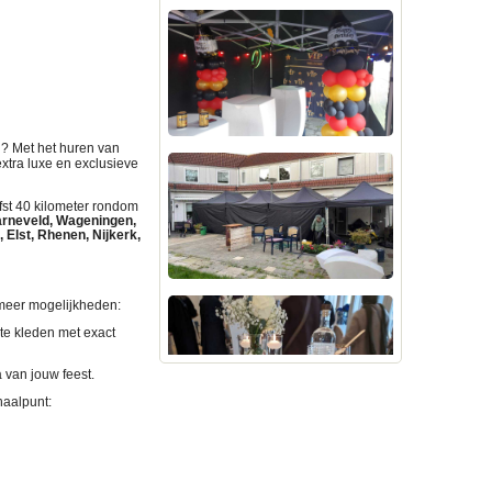
el? Met het huren van
xtra luxe en exclusieve
fst 40 kilometer rondom
arneveld, Wageningen,
 Elst, Rhenen, Nijkerk,
 meer mogelijkheden:
te kleden met exact
 van jouw feest.
haalpunt
: