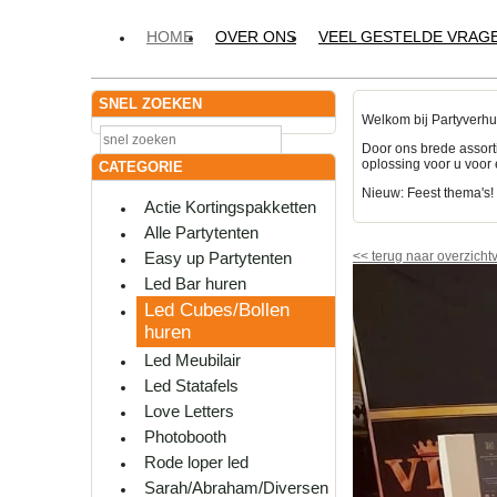
HOME
OVER ONS
VEEL GESTELDE VRAG
SNEL ZOEKEN
Welkom bij Partyverhu
Door ons brede assort
oplossing voor u voor 
CATEGORIE
Nieuw: Feest thema's
Actie Kortingspakketten
Alle Partytenten
Easy up Partytenten
<<
terug naar overzicht
Led Bar huren
Led Cubes/Bollen
huren
Led Meubilair
Led Statafels
Love Letters
Photobooth
Rode loper led
Sarah/Abraham/Diversen