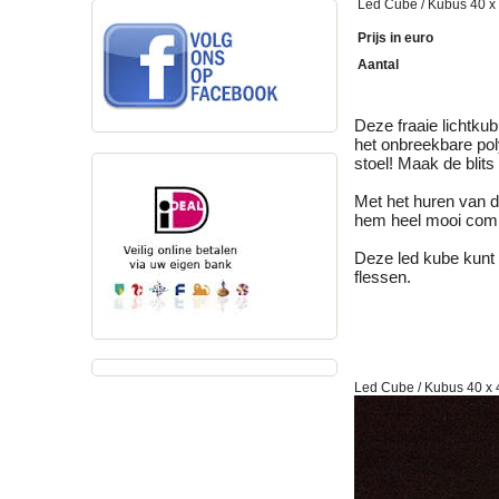
Led Cube / Kubus 40 x 
Prijs in euro
Aantal
Deze fraaie lichtku
het onbreekbare pol
stoel! Maak de blits
Met het huren van de
hem heel mooi comb
Deze led kube kunt u
flessen.
Led Cube / Kubus 40 x 4