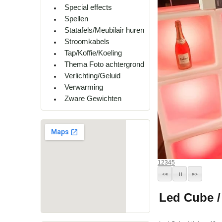
Special effects
Spellen
Statafels/Meubilair huren
Stroomkabels
Tap/Koffie/Koeling
Thema Foto achtergrond
Verlichting/Geluid
Verwarming
Zware Gewichten
1
2
3
4
5
Led Cube /