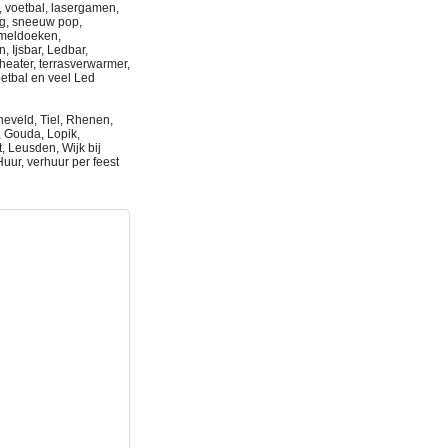
y, voetbal, lasergamen,
oog, sneeuw pop,
emeldoeken,
, Ijsbar, Ledbar,
 heater, terrasverwarmer,
oetbal en veel Led
eveld, Tiel, Rhenen,
 Gouda, Lopik,
, Leusden, Wijk bij
ur, verhuur per feest
ytent huren verhuur
stad Partytent
 Kampen Partytent
verhuur Amersfoort
tafels, partyverhuur,
odetent, tent,
 bunnik, springkussen,
,
eren Vouw tenten
ytent huren verhuur
stad Partytent
 Kampen Partytent
n, partytent
open,kopen,