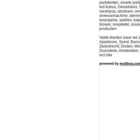
partytenten, zwarte part
led kubus, Geluidsbox, V
sarahpop, abraham, verk
sneeuwmachine, sterrendo
lasergame, spellen, kaps
blower, soepketel, soun
producten
Vaste klanten waar we 
Apeldoorn, Soest, Bunn
Zwijndrecht, Druten, We
Duurstede, Amsterdam, 
incl btw
powered by
myShop.co
partyverhuurplaza, part
Harderwijk Partytent h
huren verhuur Utrecht 
huren verhuur Ede Par
Partyverhuurplaza verhu
Partyverhuur Utrecht, V
partytentplaza, partyv
plaza, tentPartyverhuur
hoevelaken,hoogland, n
verhuur Nieuwegein,ten
partyverhuurplaza, part
Harderwijk Partytent h
huren verhuur Utrecht 
huren verhuur Ede Part
verhuur,verhuur tenten