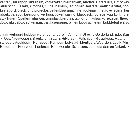
ytenten, sarahpop, abraham, koffiezetter, bierbanken, biertafels, statafels, airhocke
erlichting, Lasers, Aircones, Cube, barkruk, led bollen, led tafel, verlichte tafel, b
eersbord, blacklight, projector, bellenblaasmachine, rookmachine, love letters, h
ek, parspot, beerpong, verhuur, poker, casino, blackjack, roulette, vuurkorf, huren
tok huren, Spellen, glaswer, wijnglas, bierglas, tap longrinkglas, koffiezetter, thee,
dbox, gluidsbox, suikerspin, bar, lasergame, pijl en boog schieten, bubbleballen, v
al aan verhuurd hebben we onder andere in Arnhem, Utrecht, Gelderland, Ede, Barn
ik, Oss, Nieuwegein, Breukelen, Baarn, Hilversum, Aalsmeer, Nieuwkoop, Haarlem,
stervoort, Apeldoorn, Nunspeet, Kampen, Lelystad, Montfoort, Woerden, Lopik, Vlist
Rotterdam, Ederveen, Lunteren, Renswoude, Scherpenzeel, Leusden en Nijkerk. Hu
m
ytent, plaza,partytentplaza, kopen,partytetn,partytentplaza,plaza, partyverhuur Part
uren verhuur Zwolle Partytent huren verhuur Gelderland Partytent huren verhuur Lely
Partytent huren verhuur Baarn Partytent huren verhuur Epe Partytent huren verhuur
tytent huren verhuur Barneveld Partytent huren verhuur Apeldoorn Partytent huren 
urt partytenten, easy up tenten, zwarte pagodetenten, inrichting, tenten, heaters, sta
erhuur, Gelderland, Utrecht,Partyverhuur, partytent, huren, verhuur, easy up tent, pag
erhuurplaza, partytentplaza, plaza, utrecht,gelderland, amersfoort, woudenberg,Zeist,
, partytent, huren, verhuur, easy up tent,pagodetent, doorn, zeist, de bilt, soesterberg
ijkerk, laren, blaricum, bunschoten,putten, huizen, langbroek, tenten verhuur Lunt
t, huren,mooietent,partytent-online,partytentonline, partyverhuurplaza
ytent, plaza,partytentplaza, kopen,partytetn,partytentplaza,plaza, partyverhuur Part
uren verhuur Zwolle Partytent huren verhuur Gelderland Partytent huren verhuur Lely
Partytent huren verhuur Baarn Partytent huren verhuur Epe Partytent huren verhuur
ytent,partyverhuurplaza,partytetnplaza,partytentplaza,partytent huren,partytent hure
,tent huren,pagodetent huren,partytentplaza,partyverhuur online, online,partytent k