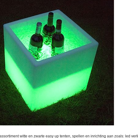
ssortiment witte en zwarte easy up tenten, spellen en inrichting aan zoals: led verli