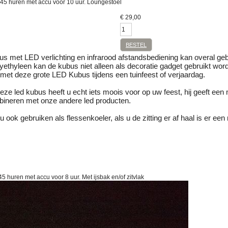
45 huren met accu voor 10 uur. Loungestoel
€
29,00
BESTEL
bus met LED verlichting en infrarood afstandsbediening kan overal ge
yethyleen kan de kubus niet alleen als decoratie gadget gebruikt wo
 met deze grote LED Kubus tijdens een tuinfeest of verjaardag.
ze led kubus heeft u echt iets moois voor op uw feest, hij geeft een m
ineren met onze andere led producten.
 ook gebruiken als flessenkoeler, als u de zitting er af haal is er een
5 huren met accu voor 8 uur. Met ijsbak en/of zitvlak