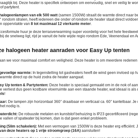
ehaaglijk bij. Deze heater is specifiek ontworpen om eenvoudig, snel en veilig te w
f partytent.
 halogeenlampen van elk 500 watt
(samen 1500W) straalt de warmte direct naar 
 rondom stralen, heeft iedereen die onder of rondom de heater staat direct voldo
n oppervlakte van
8 tot maximaal 12 vierkante meter
.
ccesformule huur je deze terrasverwarming super voordelig voor het hele feestwe
kbij de snelweg ligt, rijd je vanuit de hele wijde regio rondom Ede, Veenendaal en 
e halogeen heater aanraden voor Easy Up tenten
aan we voor maximaal comfort en veiligheid. Deze heater is om meerdere redenen 
ngevoelige warmte:
In tegenstelling tot gasheaters heeft de wind geen invloed op h
 warmte direct op de huid zodra de heater aangaat.
sy Up tenten & Partytenten:
Deze heater is speciaal gemaakt om in de nok of aan
e verliest dus geen kostbare vloerruimte aan een staande heater, wat ideaal is als d
els
!
aar:
De lampen zijn horizontaal 360° draaibaar en verticaal ca. 60° kantelbaar. Je
het nodig is.
waterdicht:
De robuuste metalen en kunststof behuizing is IP23 gecertificeerd (rege
e vallen of spatwater bij komen, dan is dat geen enkel probleem.
ng (Slim schakelen):
Met een vermogen van 1500W is deze heater erg efficiënt. Je
van deze heaters op 1 vrije stroomgroep (16A)
aansluiten!