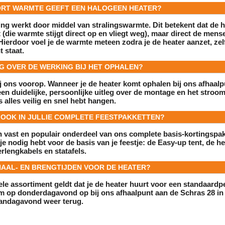
ORT WARMTE GEEFT EEN HALOGEEN HEATER?
 werkt door middel van stralingswarmte. Dit betekent dat de he
 (die warmte stijgt direct op en vliegt weg), maar direct
de mens
ierdoor voel je de warmte meteen zodra je de heater aanzet, zelf
t staat.
LEG OVER DE WERKING BIJ HET OPHALEN?
bij ons voorop. Wanneer je de heater komt ophalen bij ons afhaal
 een
duidelijke, persoonlijke uitleg
over de montage en het stroom
is alles veilig en snel hebt hangen.
R OOK IN JULLIE COMPLETE FEESTPAKKETTEN?
en vast en populair onderdeel van ons complete basis-kortingspak
t je nodig hebt voor de basis van je feestje: de Easy-up tent, de he
erlengkabels en statafels.
 HAAL- EN BRENGTIJDEN VOOR DE HEATER?
ele assortiment geldt dat je de heater huurt voor een standaard
em op
donderdagavond
op bij ons afhaalpunt aan de Schras 28 i
andagavond
weer terug.