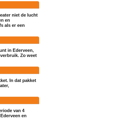
ater niet de lucht
en en
s als er een
punt in Ederveen,
verbruik. Zo weet
ket. In dat pakket
ater,
periode van
4
n Ederveen en