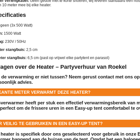
ter verlengkabel:
Geen gedoe met te korte snoeren; wij leveren standaard een h
 10 meter mee bij elke heater.
cificaties
geen (3x 500 Watt)
n:
1500 Watt
ng:
230V / 50Hz
er stang/buis:
2,5 cm
ter stang/buis:
6,5 cm (past op vrijwel elke partytent en parasol)
ragen over de Heater – Partyverhuur van Roekel
r de verwarming er niet tussen? Neem gerust contact met ons op
oonlijk advies.
RKANTE METER VERWARMT DEZE HEATER?
sverwarmer heeft per stuk een effectief verwarmingsbereik van
 perfect om de frissere uren in een Easy-up tent comfortabel te
ER VEILIG TE GEBRUIKEN IN EEN EASY-UP TENT?
 heater is specifiek door ons geselecteerd voor gebruik in onze 
armer hangend aan de buizen van de tent. Omdat het een halogeen