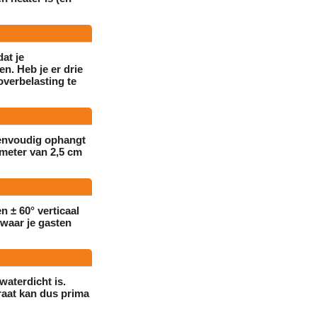
at je
en. Heb je er drie
overbelasting te
eenvoudig ophangt
ameter van
2,5 cm
en
± 60° verticaal
 waar je gasten
waterdicht is.
raat kan dus prima