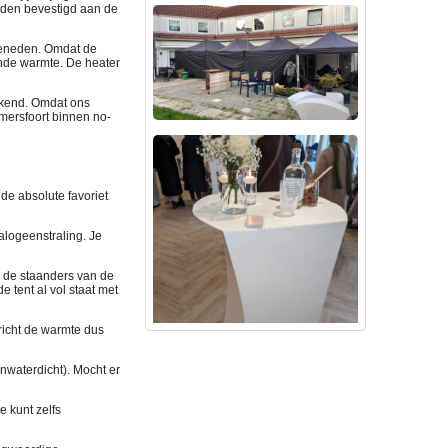
orden bevestigd aan de
beneden. Omdat de
ende warmte. De heater
ekend. Omdat ons
Amersfoort binnen no-
de absolute favoriet
alogeenstraling. Je
 de staanders van de
e tent al vol staat met
 richt de warmte dus
nwaterdicht). Mocht er
 kunt zelfs