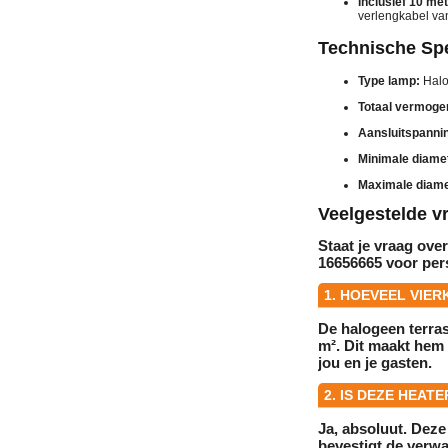
Inclusief 10 me
verlengkabel van
Technische Spe
Type lamp:
Halo
Totaal vermoge
Aansluitspanni
Minimale diamet
Maximale diame
Veelgestelde v
Staat je vraag ove
16656665
voor pers
1. HOEVEEL VIE
De halogeen terra
m²
. Dit maakt hem
jou en je gasten.
2. IS DEZE HEAT
Ja, absoluut. Deze
bevestigt de verw