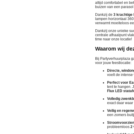
altijd comfortabel en b
buizen van een parasol o
Dankzij de
3 krachtige
lampen horizontaal 360°
verwarmt moeiteloos ee
Dankzij onze unieke su
centrale afhaalpunt vla
time naar onze locatie!
Waarom wij dez
Bij Partyverhuurplaza g
voor jouw feestlocatie:
Directe, windo
voelt de intense
Perfect voor Ea
tent te hangen. J
Flux LED stataf
Volledig zwenkb
exact daar waar 
Veilig en regen
een zomers buitj
Stroomvoorzieni
probleemloos
2 