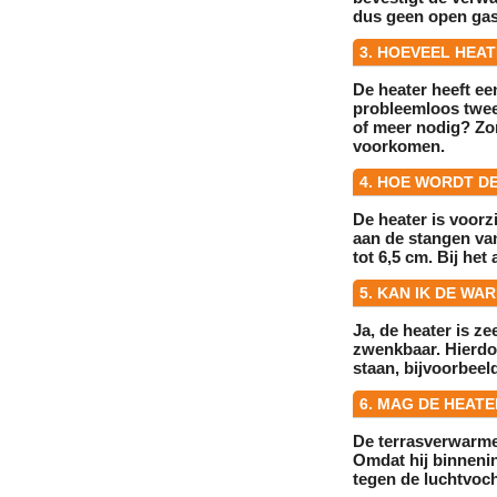
dus geen open gasv
3. HOEVEEL HEA
De heater heeft ee
probleemloos
twee
of meer nodig? Zor
voorkomen.
4. HOE WORDT DE
De heater is voor
aan de stangen van
tot 6,5 cm
. Bij het
5. KAN IK DE WA
Ja, de heater is ze
zwenkbaar
. Hierd
staan, bijvoorbeel
6. MAG DE HEAT
De terrasverwarme
Omdat hij binnenin
tegen de luchtvoch