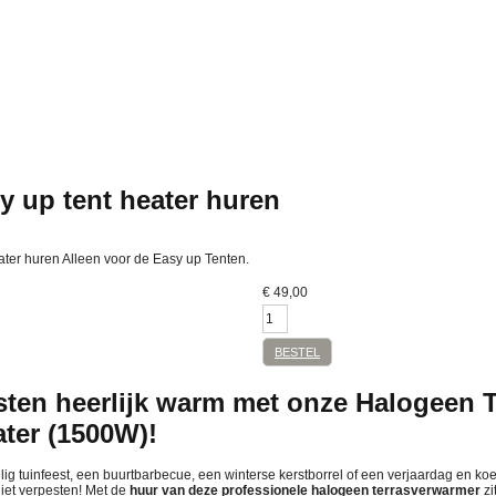
y up tent heater huren
ater huren Alleen voor de Easy up Tenten.
€
49,00
BESTEL
sten heerlijk warm met onze Halogeen 
ater (1500W)!
ig tuinfeest, een buurtbarbecue, een winterse kerstborrel of een verjaardag en koelt
niet verpesten! Met de
huur van deze professionele halogeen terrasverwarmer
zi