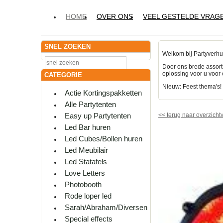
HOME
OVER ONS
VEEL GESTELDE VRAG
SNEL ZOEKEN
Welkom bij Partyverhu
Door ons brede assort
oplossing voor u voor 
CATEGORIE
Nieuw: Feest thema's
Actie Kortingspakketten
Alle Partytenten
Easy up Partytenten
<<
terug naar overzicht
Led Bar huren
Led Cubes/Bollen huren
Led Meubilair
Led Statafels
Love Letters
Photobooth
Rode loper led
Sarah/Abraham/Diversen
Special effects