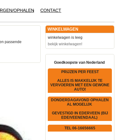
RGEN/OPHALEN
CONTACT
WINKELWAGEN
winkelwagen is leeg
een passende
bekijk winkelwagen!
Goedkoopste van Nederland
PRIJZEN PER FEEST
ALLES IS MAKKELIJK TE
VERVOEREN MET EEN GEWONE
AUTO!
DONDERDAGAVOND OPHALEN
AL MOGELIJK
GEVESTIGD IN EDERVEEN (BIJ
EDE/VEENENDAAL)
TEL 06-16656665