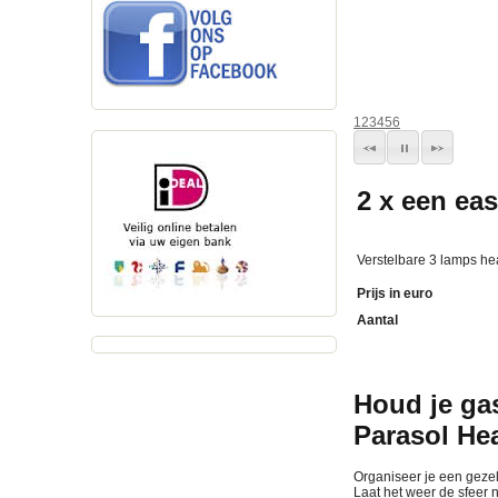
1
2
3
4
5
6
2 x een eas
Verstelbare 3 lamps he
Prijs in euro
Aantal
Houd je ga
Parasol He
Organiseer je een gezell
Laat het weer de sfeer 