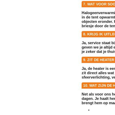
7. WAT VOOR SO
Halogeenverwarming
in de tent opwarmt
objecten
eronder. H
briesje door de ten
8. KRIJG IK UIT
Ja, service staat 
geven we je altijd
je zeker dat je thu
9. ZIT DE HEATE
Ja, de heater is e
zit direct alles wa
sfeerverlichting, v
10. WAT ZIJN DE
Net als voor ons h
dagen
. Je haalt h
brengt hem op
ma