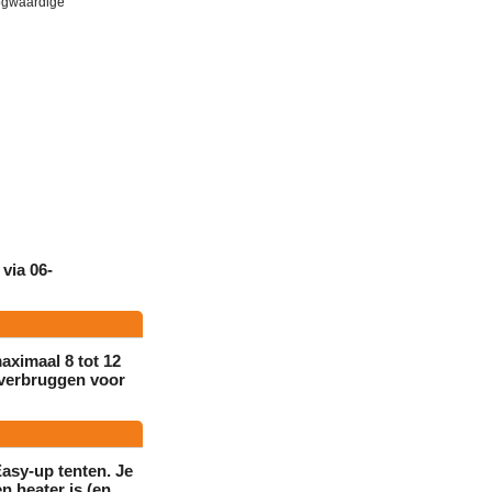
oogwaardige
 via
06-
 maximaal
8 tot 12
 overbruggen voor
Easy-up tenten. Je
 heater is (en