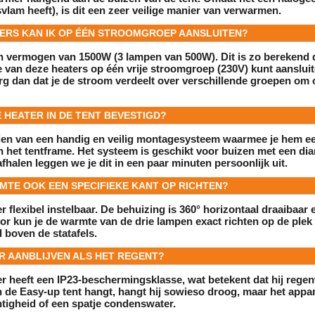
lam heeft), is dit een zeer veilige manier van verwarmen.
TERS KAN IK OP ÉÉN STROOMGROEP AANSLUITEN?
n vermogen van 1500W (3 lampen van 500W). Dit is zo berekend d
 van deze heaters op één vrije stroomgroep (230V)
kunt aansluit
g dan dat je de stroom verdeelt over verschillende groepen om 
 HEATER IN DE TENT BEVESTIGD?
zien van een handig en veilig montagesysteem waarmee je hem 
 het tentframe. Het systeem is geschikt voor buizen met een di
 afhalen leggen we je dit in een paar minuten persoonlijk uit.
RMTE OOK EEN SPECIFIEKE KANT OP RICHTEN?
er flexibel instelbaar. De behuizing is
360° horizontaal draaibaar
oor kun je de warmte van de drie lampen exact richten op de plek
d boven de statafels.
ER AANBLIJVEN ALS HET REGENT?
r heeft een
IP23-beschermingsklasse
, wat betekent dat hij regen
 de Easy-up tent hangt, hangt hij sowieso droog, maar het appa
tigheid of een spatje condenswater.