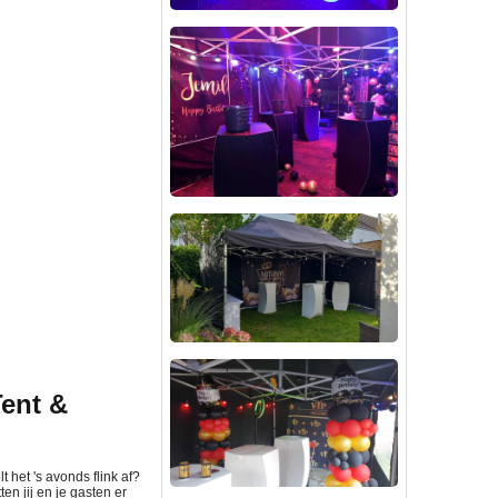
Tent &
 het 's avonds flink af?
tten jij en je gasten er