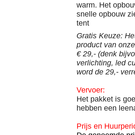
warm. Het opbou
snelle opbouw zi
tent
Gratis Keuze: Het
product van onz
€ 29,- (denk bijv
verlichting, led 
word de 29,- ver
Vervoer:
Het pakket is go
hebben een leen
Prijs en Huurperi