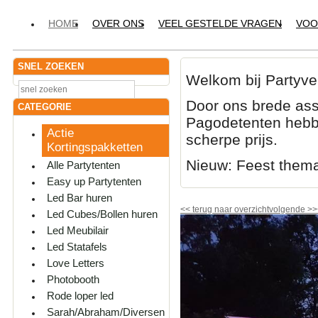
HOME
OVER ONS
VEEL GESTELDE VRAGEN
VOO
SNEL ZOEKEN
Welkom bij Partyve
Door ons brede ass
CATEGORIE
Pagodetenten hebbe
Actie
scherpe prijs.
Kortingspakketten
Nieuw: Feest them
Alle Partytenten
Easy up Partytenten
Led Bar huren
<<
terug naar overzicht
volgende
>>
Led Cubes/Bollen huren
Led Meubilair
Led Statafels
Love Letters
Photobooth
Rode loper led
Sarah/Abraham/Diversen