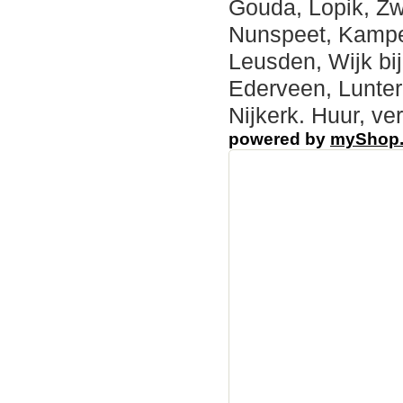
Gouda, Lopik, Zw
Nunspeet, Kampen
Leusden, Wijk bi
Ederveen, Lunte
Nijkerk. Huur, ver
powered by
myShop
partyverhuurplaza, p
kopen,partytetn,part
Harderwijk Partyten
huren verhuur Gelde
huren verhuur Utrec
huren verhuur Epe P
huren verhuur Ede P
huren verhuur Apel
Partyverhuurplaza v
pagodetenten, inricht