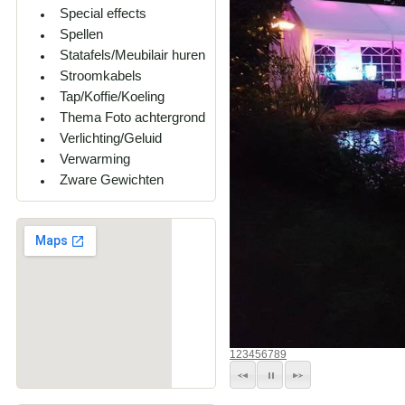
Special effects
Spellen
Statafels/Meubilair huren
Stroomkabels
Tap/Koffie/Koeling
Thema Foto achtergrond
Verlichting/Geluid
Verwarming
Zware Gewichten
1
2
3
4
5
6
7
8
9