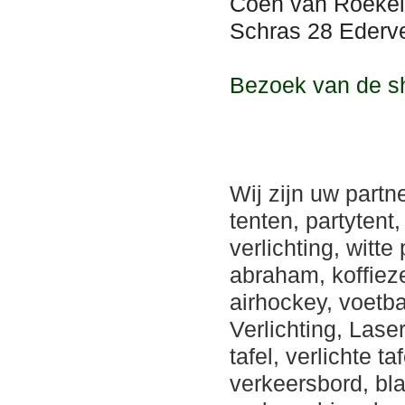
Coen van Roekel
Schras 28 Ederve
Bezoek van de s
Wij zijn uw partn
tenten, partytent,
verlichting, witt
abraham, koffiezet
airhockey, voetb
Verlichting, Lase
tafel, verlichte 
verkeersbord, bla