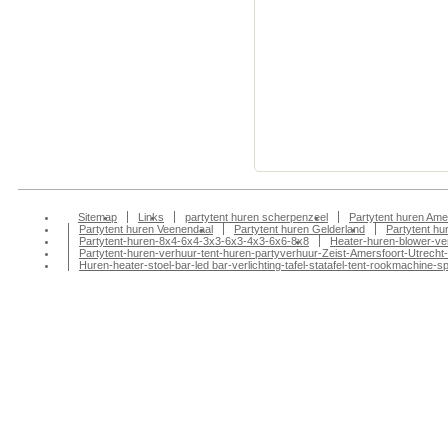
partytent huren vee
apres ski, statafel 
wageningen, partyv
veenendaal partyver
aankleding huren, p
partytent huren ren
verhuur veenendaal,
Sitemap
Links
partytent huren scherpenzeel
Partytent huren Ame
Partytent huren Veenendaal
Partytent huren Gelderland
Partytent h
Partytent-huren-8x4-6x4-3x3-6x3-4x3-6x6-8x8
Heater-huren-blower-ve
Partytent-huren-verhuur-tent-huren-partyverhuur-Zeist-Amersfoort-Utrecht-
Huren-heater-stoel-bar-led bar-verlichting-tafel-statafel-tent-rookmachin