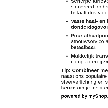
Scherpe tariev
standaard op ba
betaalt dus voo
Vaste haal- en 
donderdagavo
Puur afhaalpun
afbouwservice a
betaalbaar.
Makkelijk trans
compact en
gem
Tip: Combineer met
naast ons populaire 
sfeerverlichting en 
keuze
om je feest c
powered by
myShop