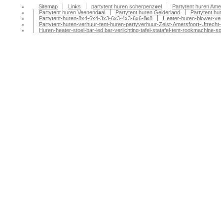
Sitemap
Links
partytent huren scherpenzeel
Partytent huren Ame
Partytent huren Veenendaal
Partytent huren Gelderland
Partytent h
Partytent-huren-8x4-6x4-3x3-6x3-4x3-6x6-8x8
Heater-huren-blower-ve
Partytent-huren-verhuur-tent-huren-partyverhuur-Zeist-Amersfoort-Utrecht-
Huren-heater-stoel-bar-led bar-verlichting-tafel-statafel-tent-rookmachin