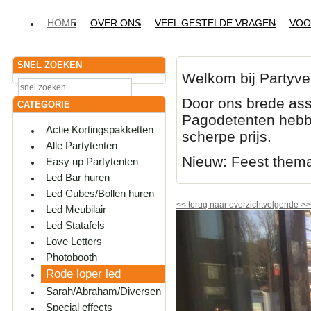
HOME
OVER ONS
VEEL GESTELDE VRAGEN
VOO
SNEL ZOEKEN
Welkom bij Partyve
Door ons brede ass
CATEGORIE
Pagodetenten hebbe
Actie Kortingspakketten
scherpe prijs.
Alle Partytenten
Nieuw: Feest them
Easy up Partytenten
Led Bar huren
Led Cubes/Bollen huren
<<
terug naar overzicht
volgende
>>
Led Meubilair
Led Statafels
Love Letters
Photobooth
Rode loper led
Sarah/Abraham/Diversen
Special effects