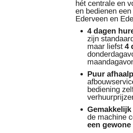
hét centrale en 
en bedienen een 
Ederveen en Ede
4 dagen hure
zijn standaar
maar liefst
4 
donderdagavo
maandagavon
Puur afhaal
afbouwservice
bediening zelf
verhuurprijze
Gemakkelijk 
de machine 
een gewone 