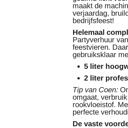
maakt de machin
verjaardag, bruilo
bedrijfsfeest!
Helemaal complee
Partyverhuur va
feestvieren. Daa
gebruiksklaar met
5 liter hoog
2 liter profe
Tip van Coen:
Om
omgaat, verbruik
rookvloeistof. M
perfecte verhoud
De vaste voord