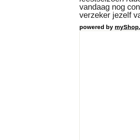
vandaag nog con
verzeker jezelf v
powered by
myShop
partyverhuurplaza, p
kopen,partytetn,part
Harderwijk Partyten
huren verhuur Gelde
huren verhuur Utrec
huren verhuur Epe P
huren verhuur Ede P
huren verhuur Apel
Partyverhuurplaza v
pagodetenten, inricht
Partyverhuur Utrecht
huren, verhuur, easy
partyverhuurplaza, p