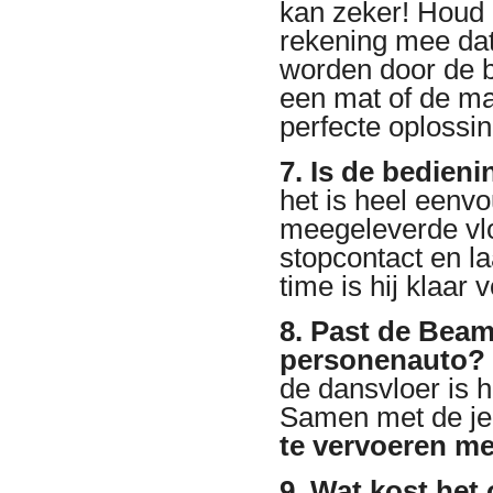
kan zeker! Houd e
rekening mee dat 
worden door de b
een mat of de mac
perfecte oplossin
7. Is de bedien
het is heel eenvo
meegeleverde vloe
stopcontact en l
time is hij klaar 
8. Past de Bea
personenauto?
de dansvloer is 
Samen met de jer
te vervoeren m
9. Wat kost het