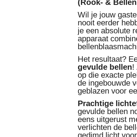
(Rook- & Belle
Wil je jouw gaste
nooit eerder he
je een absolute r
apparaat combin
bellenblaasmachi
Het resultaat? 
gevulde bellen
!
op die exacte ple
de ingebouwde ven
geblazen voor ee
Prachtige lichte
gevulde bellen n
eens uitgerust m
verlichten de bel
gedimd licht voor