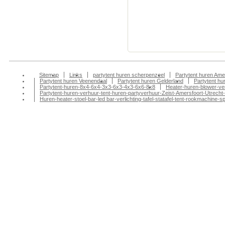
veenendaal partyver
aankleding huren, p
partytent huren ren
verhuur veenendaal,
Sitemap
Links
partytent huren scherpenzeel
Partytent huren Ame
Partytent huren Veenendaal
Partytent huren Gelderland
Partytent h
Partytent-huren-8x4-6x4-3x3-6x3-4x3-6x6-8x8
Heater-huren-blower-ve
Partytent-huren-verhuur-tent-huren-partyverhuur-Zeist-Amersfoort-Utrecht-
Huren-heater-stoel-bar-led bar-verlichting-tafel-statafel-tent-rookmachin