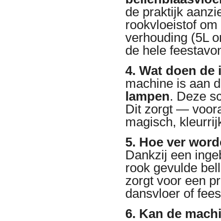
de praktijk aanzi
rookvloeistof om
verhouding (5L o
de hele feestavo
4. Wat doen de
machine is aan d
lampen
. Deze sc
Dit zorgt — voora
magisch, kleurrij
5. Hoe ver word
Dankzij een inge
rook gevulde bell
zorgt voor een pr
dansvloer of fees
6. Kan de mach