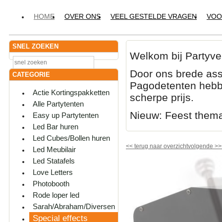
HOME
OVER ONS
VEEL GESTELDE VRAGEN
VOO
SNEL ZOEKEN
Welkom bij Partyve
Door ons brede ass
CATEGORIE
Pagodetenten hebbe
Actie Kortingspakketten
scherpe prijs.
Alle Partytenten
Nieuw: Feest them
Easy up Partytenten
Led Bar huren
Led Cubes/Bollen huren
<<
terug naar overzicht
volgende
>>
Led Meubilair
Led Statafels
Love Letters
Photobooth
Rode loper led
Sarah/Abraham/Diversen
Special effects