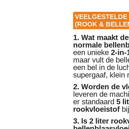
VEELGESTELDE 
(ROOK & BELLE
1. Wat maakt de
normale bellen
een unieke
2-in
maar vult de bel
een bel in de luch
supergaaf, klein 
2. Worden de v
leveren de machin
er standaard
5 l
rookvloeistof
bij
3. Is 2 liter roo
bellenblaasvloei