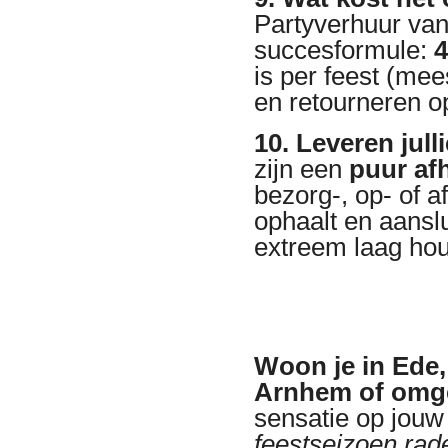
Partyverhuur van 
succesformule:
4
is per feest (me
en retourneren 
10. Leveren jull
zijn een
puur af
bezorg-, op- of 
ophaalt en aansl
extreem laag ho
Woon je in Ede,
Arnhem of omg
sensatie op jouw
feestseizoen rade