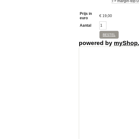
Prijs in
€
19,00
euro
Aantal
BESTEL
powered by
myShop
partyverhuurplaza, p
kopen,partytetn,part
Harderwijk Partyten
huren verhuur Gelde
huren verhuur Utrec
huren verhuur Epe P
huren verhuur Ede P
huren verhuur Apel
Partyverhuurplaza v
pagodetenten, inricht
Partyverhuur Utrecht