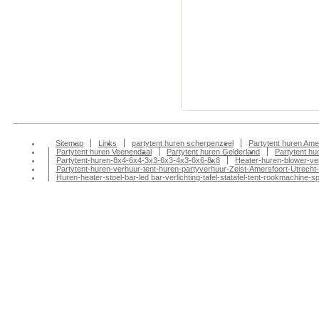
apres ski, statafel 
wageningen, partyv
veenendaal partyver
aankleding huren, p
partytent huren ren
verhuur veenendaal,
Sitemap
Links
partytent huren scherpenzeel
Partytent huren Ame
Partytent huren Veenendaal
Partytent huren Gelderland
Partytent h
Partytent-huren-8x4-6x4-3x3-6x3-4x3-6x6-8x8
Heater-huren-blower-ve
Partytent-huren-verhuur-tent-huren-partyverhuur-Zeist-Amersfoort-Utrecht-
Huren-heater-stoel-bar-led bar-verlichting-tafel-statafel-tent-rookmachin