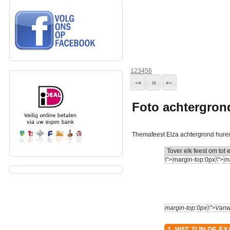
1
2
3
4
5
6
Foto achtergron
Themafeest Elza achtergrond hure
1. WAT ZIJN DE 