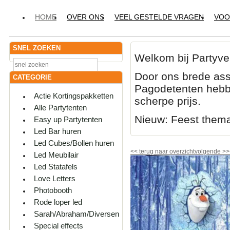
HOME
OVER ONS
VEEL GESTELDE VRAGEN
VOO
SNEL ZOEKEN
Welkom bij Partyve
Door ons brede ass
CATEGORIE
Pagodetenten hebbe
Actie Kortingspakketten
scherpe prijs.
Alle Partytenten
Nieuw: Feest them
Easy up Partytenten
Led Bar huren
Led Cubes/Bollen huren
<<
terug naar overzicht
volgende
>>
Led Meubilair
Led Statafels
Love Letters
Photobooth
Rode loper led
Sarah/Abraham/Diversen
Special effects