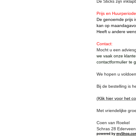
De Sticks zijn inkla
Prijs en Huurperiode
De genoemde prijs i
kan op maandagavo
Heeft u andere wen
Contact:
Mocht u een adviesg
we vaak onze klante
contactformulier te 
We hopen u voldoend
Bij de bestelling is
(Klik hier voor het c
Met vriendelijke groe
Coen van Roekel
Schras 28 Ederveen 
powered by
myShop.co