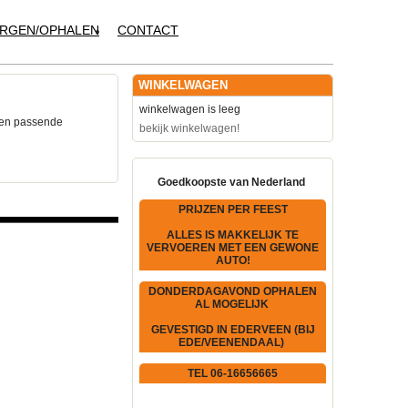
RGEN/OPHALEN
CONTACT
WINKELWAGEN
winkelwagen is leeg
een passende
bekijk winkelwagen!
Goedkoopste van Nederland
PRIJZEN PER FEEST
ALLES IS MAKKELIJK TE
VERVOEREN MET EEN GEWONE
AUTO!
DONDERDAGAVOND OPHALEN
AL MOGELIJK
GEVESTIGD IN EDERVEEN (BIJ
EDE/VEENENDAAL)
TEL 06-16656665