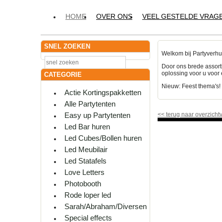
HOME
OVER ONS
VEEL GESTELDE VRAG
SNEL ZOEKEN
Welkom bij Partyverhu
Door ons brede assort
oplossing voor u voor 
CATEGORIE
Nieuw: Feest thema's
Actie Kortingspakketten
Alle Partytenten
Easy up Partytenten
<<
terug naar overzicht
Led Bar huren
Led Cubes/Bollen huren
Led Meubilair
Led Statafels
Love Letters
Photobooth
Rode loper led
Sarah/Abraham/Diversen
Special effects