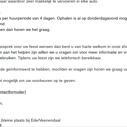
pbaar waardoor zeer makkelijk te vervoeren in elke auto.
:
s per huurperiode van 4 dagen. Ophalen is al op donderdagavond moge
nd.
sen dan horen we het graag.
esprek voor uw feest wensen dan bent u van harte welkom in onze s
n aan het helpen zijn willen we u vragen om voor meer informatie en v
gebruiken.
Tijdens uw feest zijn we telefonisch bereikbaar.
e geïnformeerd te hebben, mochten er vragen zijn horen we graag va
 het mogelijk om uw voorkeuren op te geven.
ontactformulier)
t,
(kleine plaats bij Ede/Veenendaal
m