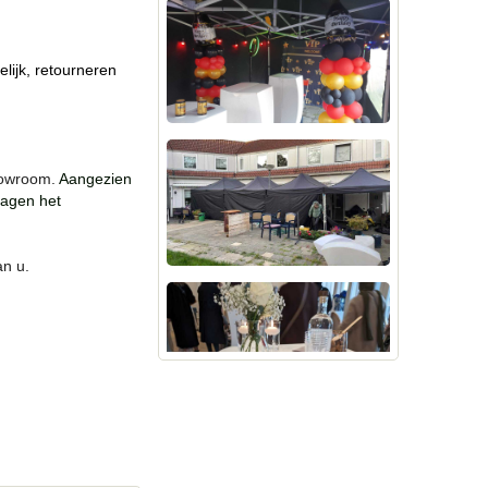
lijk, retourneren
howroom.
Aangezien
ragen het
n u.