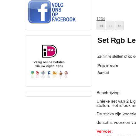
1
2
3
4
Set Rgb Le
Zelf in te stellen of op g
Prijs in euro
Aantal
Beschrijving:
Unieke set van 2 Light
stellen. Het is ook 
De sticks zijn voor
de set is voorzien va
Vervoer: