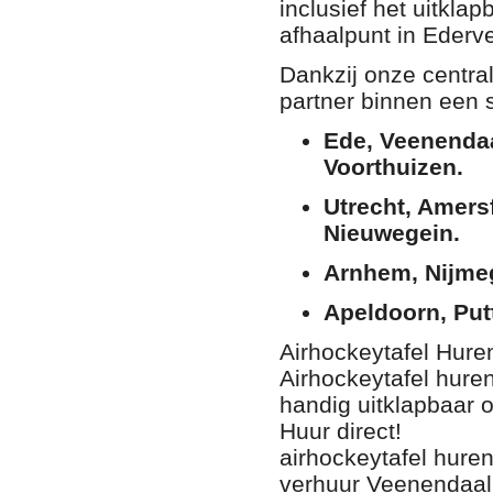
inclusief het uitklap
afhaalpunt in Ederv
Dankzij onze central
partner binnen een 
Ede, Veenenda
Voorthuizen.
Utrecht, Amers
Nieuwegein.
Arnhem, Nijmeg
Apeldoorn, Put
Airhockeytafel Huren
Airhockeytafel hure
handig uitklapbaar 
Huur direct!
airhockeytafel hure
verhuur Veenendaal,