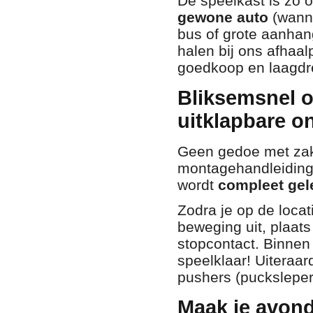
De speelkast is zo 
gewone auto
(wanne
bus of grote aanhan
halen bij ons afhaal
goedkoop en laagdr
Bliksemsnel o
uitklapbare o
Geen gedoe met zak
montagehandleidingen
wordt
compleet gel
Zodra je op de locat
beweging uit,
plaats 
stopcontact.
Binnen 
speelklaar!
Uiteraard
pushers (pucksleper
Maak je avond