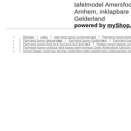
tafelmodel Amersfoo
Arnhem, inklapbare 
Gelderland
powered by
myShop
Sitemap
Links
partytent huren scherpenzeel
Partytent huren Ame
Partytent huren Veenendaal
Partytent huren Gelderland
Partytent h
Partytent-huren-8x4-6x4-3x3-6x3-4x3-6x6-8x8
Heater-huren-blower-ve
Partytent-huren-verhuur-tent-huren-partyverhuur-Zeist-Amersfoort-Utrecht-
Huren-heater-stoel-bar-led bar-verlichting-tafel-statafel-tent-rookmachin