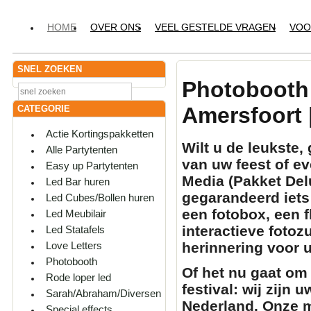
HOME
OVER ONS
VEEL GESTELDE VRAGEN
VOO
SNEL ZOEKEN
Photobooth
Amersfoort 
CATEGORIE
Actie Kortingspakketten
Wilt u de leukste
Alle Partytenten
van uw feest of 
Easy up Partytenten
Media (Pakket Del
Led Bar huren
gegarandeerd iets 
Led Cubes/Bollen huren
een
fotobox
, een
f
Led Meubilair
interactieve
fotozu
Led Statafels
herinnering voor 
Love Letters
Photobooth
Of het nu gaat om 
Rode loper led
festival: wij zijn 
Sarah/Abraham/Diversen
Nederland. Onze m
Special effects