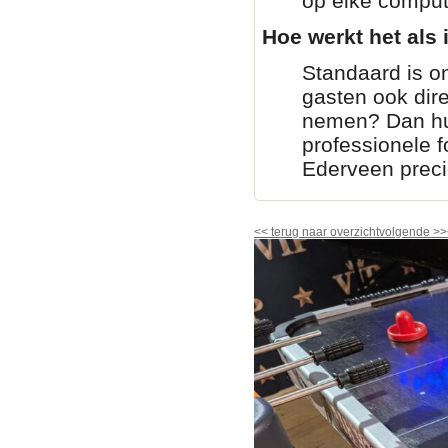
op elke comput
Hoe werkt het als i
Standaard is on
gasten ook dir
nemen? Dan huur
professionele fo
Ederveen preci
<<
terug naar overzicht
volgende
>>