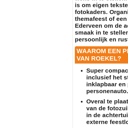
is om
eigen tekste
fotokaders. Organi
themafeest of een 
Ederveen om de a
smaak in te stell
persoonlijk en rust
WAAROM EEN P
VAN ROEKEL?
Super compact
inclusief het 
inklapbaar en 
personenauto
Overal te plaa
van de
fotozui
in de achtertu
externe feestlo