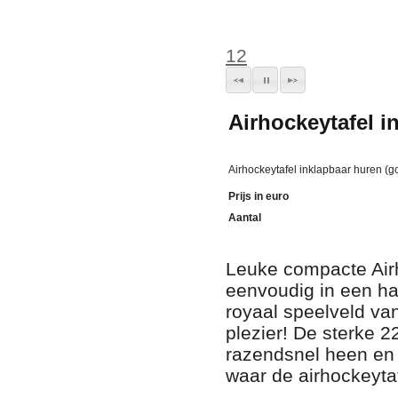
1
2
Airhockeytafel i
Airhockeytafel inklapbaar huren (
Prijs in euro
Aantal
Leuke compacte Airh
eenvoudig in een h
royaal speelveld va
plezier! De sterke 
razendsnel heen en we
waar de airhockeyta