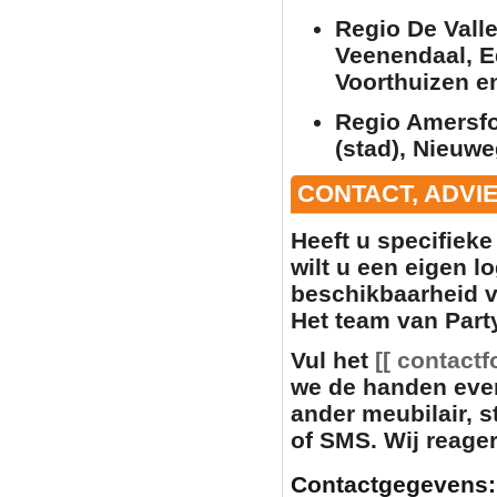
Regio De Vall
Veenendaal, E
Voorthuizen e
Regio Amersfo
(stad), Nieuwe
CONTACT, ADVI
Heeft u specifiek
wilt u een eigen l
beschikbaarheid 
Het team van Party
Vul het
[[ contactf
we de handen eve
ander
meubilair
, 
of SMS. Wij reager
Contactgegevens: