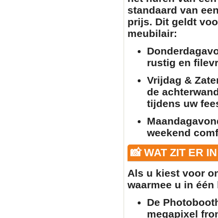
standaard van een
prijs. Dit geldt vo
meubilair
:
Donderdagavo
rustig en filev
Vrijdag & Zate
de achterwand 
tijdens uw fee
Maandagavon
weekend comfo
📸 WAT ZIT ER I
Als u kiest voor 
waarmee u in één k
De Photobooth
megapixel fron