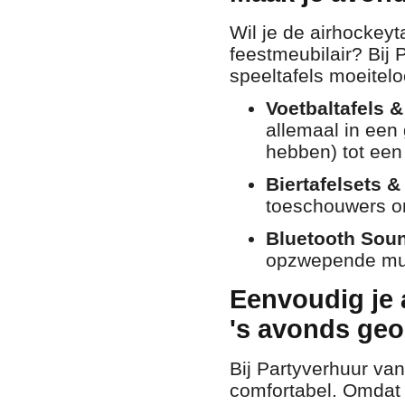
Wil je de airhockey
feestmeubilair?
Bij 
speeltafels moeitel
Voetbaltafels &
allemaal in een
hebben) tot een
Biertafelsets &
toeschouwers om
Bluetooth Soun
opzwepende muzi
Eenvoudig je 
's avonds geo
Bij Partyverhuur v
comfortabel. Omdat