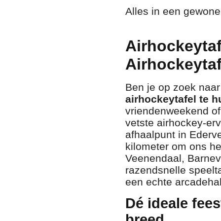
Alles in een gewone
Airhockeytaf
Airhockeytaf
Ben je op zoek naar
airhockeytafel te h
vriendenweekend of
vetste airhockey-er
afhaalpunt in Ederv
kilometer om ons h
Veenendaal,
Barnev
razendsnelle speelt
een echte arcadehal 
Dé ideale fee
breed