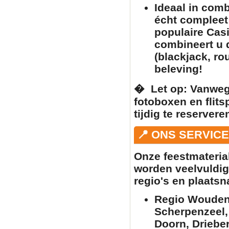
Ideaal in com
écht complee
populaire
Casi
combineert u
(blackjack, ro
beleving!
� ️
Let op:
Vanwege
fotoboxen
en
flit
tijdig te reserver
📍 ONS SERVIC
Onze feestmateria
worden veelvuldig
regio's en plaats
Regio Woudenb
Scherpenzeel,
Doorn, Driebe