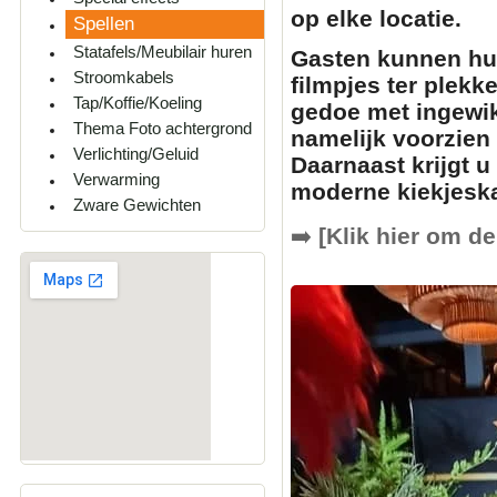
op elke locatie.
Spellen
Statafels/Meubilair huren
Gasten kunnen hun
Stroomkabels
filmpjes
ter plekk
Tap/Koffie/Koeling
gedoe met ingewik
Thema Foto achtergrond
namelijk voorzien
Verlichting/Geluid
Daarnaast krijgt u
Verwarming
moderne
kiekjesk
Zware Gewichten
➡️
[Klik hier om de