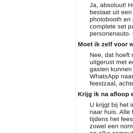
Ja, absoluut! H
bestaat uit ee
photobooth en 
complete set pa
personenauto. 
Moet ik zelf voor w
Nee, dat hoeft 
uitgerust met 
gasten kunnen g
WhatsApp naar 
feestzaal, achte
Krijg ik na afloop 
U krijgt bij he
naar huis. Alle
tijdens het fee
zowel een norm