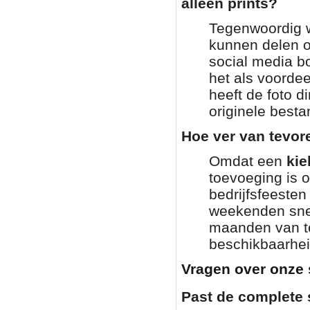
alleen prints?
Tegenwoordig wi
kunnen delen o
social media bo
het als voordee
heeft de foto di
originele besta
Hoe ver van tevor
Omdat een
kie
toevoeging is 
bedrijfsfeesten
weekenden snel
maanden van te
beschikbaarhei
Vragen over onze 
Past de complete 