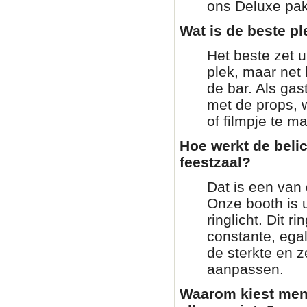
ons Deluxe pakk
Wat is de beste pl
Het beste zet 
plek, maar net 
de bar. Als gas
met de props, 
of filmpje te m
Hoe werkt de beli
feestzaal?
Dat is een van 
Onze booth is 
ringlicht. Dit ri
constante, ega
de sterkte en z
aanpassen.
Waarom kiest men 