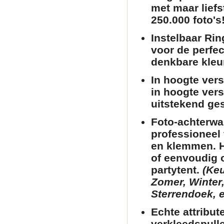
met maar liefs
250.000 foto's!
Instelbaar Rin
voor de perfec
denkbare kleu
In hoogte verst
in hoogte vers
uitstekend ges
Foto-achterwa
professioneel 
en klemmen. He
of eenvoudig 
partytent
.
(Keu
Zomer, Winter,
Sterrendoek, e
Echte attribut
verkleedspull