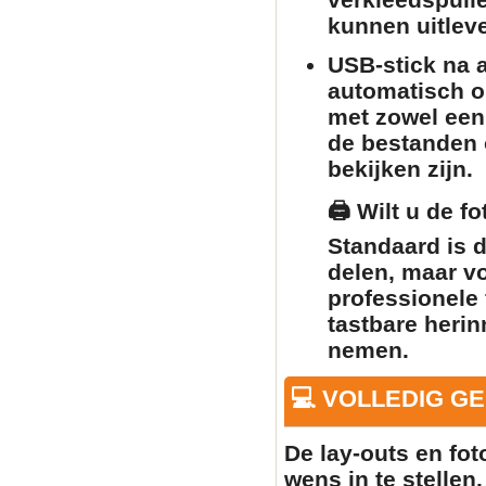
kunnen uitlev
USB-stick na a
automatisch o
met zowel een
de bestanden o
bekijken zijn.
🖨️
Wilt u de f
Standaard is 
delen, maar v
professionele 
tastbare herin
nemen.
💻 VOLLEDIG G
De lay-outs en fo
wens in te stellen